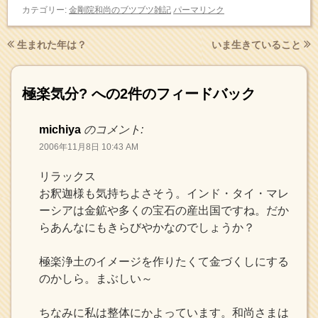
カテゴリー:
金剛院和尚のブツブツ雑記
パーマリンク
生まれた年は？
いま生きていること
極楽気分?
への2件のフィードバック
michiya
のコメント:
2006年11月8日 10:43 AM
リラックス
お釈迦様も気持ちよさそう。インド・タイ・マレ
ーシアは金鉱や多くの宝石の産出国ですね。だか
らあんなにもきらびやかなのでしょうか？
極楽浄土のイメージを作りたくて金づくしにする
のかしら。まぶしい～
ちなみに私は整体にかよっています。和尚さまは