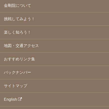
2009年6月
(22)
金剛院について
2009年5月
(20)
2009年4月
(24)
2009年3月
(21)
挑戦してみよう！
2009年2月
(19)
2009年1月
(25)
2008年12月
(22)
楽しく知ろう！
2008年11月
(23)
2008年10月
(31)
地図・交通アクセス
2008年9月
(24)
2008年8月
(24)
2008年7月
(23)
おすすめリンク集
2008年6月
(23)
2008年5月
(21)
2008年4月
(22)
バックナンバー
2008年3月
(24)
2008年2月
(21)
サイトマップ
2008年1月
(23)
2007年12月
(26)
2007年11月
(25)
English
2007年10月
(24)
2007年9月
(23)