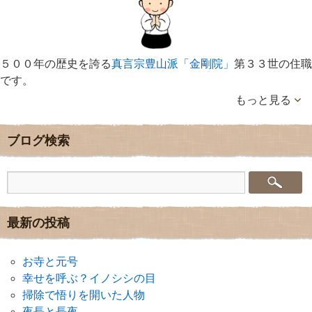
５００年の歴史を誇る
真言宗豊山派「金剛院」
第３３世の住職
です。
もっと見る
ブログ検索
最新の投稿
お寺と元号
幸せを呼ぶ？イノシシの目
掃除で悟りを開いた人物
夜長と長夜