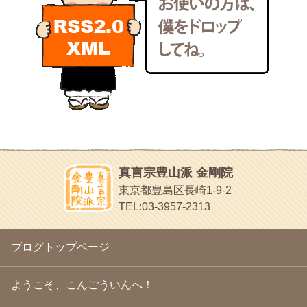
東京の巡礼記です
2011年3月
(15)
POLYHEDON
2011年2月
(22)
いろいろなことが書いてあるよ
2011年1月
(22)
bunchan
2010年12月
(21)
あちこち行って！
2010年11月
(14)
2010年10月
(13)
目白鍼灸院
2010年9月
(16)
日本人の繊細な体質にあわせた、やさしく気持ちよい鍼灸治療で
2010年8月
(13)
す
2010年7月
(19)
イッパイイチゴ
2010年6月
(18)
おもわず食べたくなっちゃう
2010年5月
(22)
ほうげん日記
2010年4月
(25)
放言じゃなくて和尚さんの名前だよ
真言宗豊山派 金剛院
2010年3月
(22)
面白いサイトみつけたよ。
東京都豊島区長崎1-9-2
2010年2月
(23)
ヘェ～という感じ
TEL:03-3957-2313
2010年1月
(23)
chocolab.Air♪DIALY
2009年12月
(18)
ラブラドールのワンちゃんがかわいいよ
2009年11月
(20)
ブログトップページ
2009年10月
(20)
2009年9月
(20)
2009年8月
(18)
ようこそ、こんごういんへ！
2009年7月
(21)