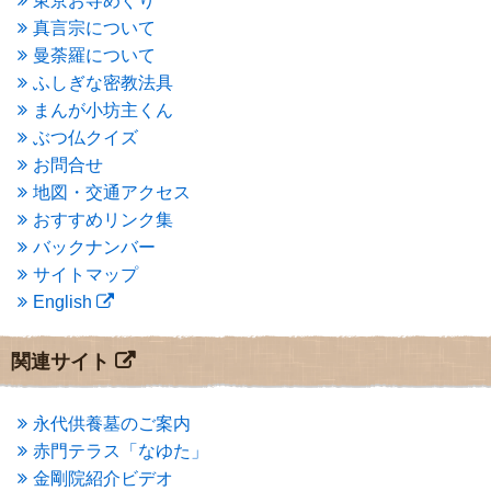
東京お寺めぐり
2015年6月
(3)
2015年5月
(1)
真言宗について
2015年4月
(1)
曼荼羅について
2015年3月
(3)
ふしぎな密教法具
2015年2月
(3)
まんが小坊主くん
2015年1月
(1)
ぶつ仏クイズ
2014年12月
(2)
2014年9月
(1)
お問合せ
2014年5月
(1)
地図・交通アクセス
2014年4月
(4)
おすすめリンク集
2014年1月
(1)
バックナンバー
2013年11月
(4)
サイトマップ
2013年10月
(2)
English
2013年9月
(4)
2013年8月
(7)
2013年7月
(7)
関連サイト
2013年6月
(6)
2013年5月
(13)
2013年4月
(1)
永代供養墓のご案内
2013年3月
(4)
赤門テラス「なゆた」
2013年2月
(6)
金剛院紹介ビデオ
2013年1月
(6)