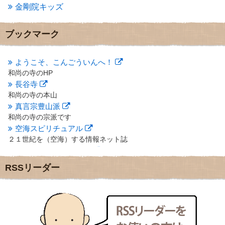
金剛院キッズ
2012年12月
(7)
2012年11月
(7)
2012年10月
(5)
ブックマーク
2012年9月
(8)
2012年8月
(9)
2012年7月
(10)
ようこそ、こんごういんへ！
2012年6月
(14)
和尚の寺のHP
2012年5月
(16)
長谷寺
2012年4月
(16)
和尚の寺の本山
2012年3月
(17)
真言宗豊山派
2012年2月
(20)
和尚の寺の宗派です
2012年1月
(25)
空海スピリチュアル
2011年12月
(22)
２１世紀を（空海）する情報ネット誌
2011年11月
(28)
クリプロホームページ
2011年10月
(31)
地域のライターさんです
2011年9月
(24)
RSSリーダー
小豆島 圓満寺
2011年8月
(21)
小豆島霊場第７４番のお寺
2011年7月
(18)
新聞屋の道具箱
2011年6月
(13)
新聞社で使われる用語の解説など
2011年5月
(15)
makotoさんの御符内巡礼記
2011年4月
(17)