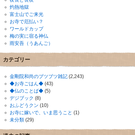
灼熱地獄
富士山でご来光
お寺で厄払い？
ワールドカップ
梅の実に宿る神仏
雨安吾（うあんご）
カテゴリー
金剛院和尚のブツブツ雑記
(2,243)
◆お寺ごはん◆
(43)
◆仏のことば◆
(5)
デジブック
(8)
おふどうクン
(10)
お寺に嫁いで、いま思うこと
(1)
未分類
(29)