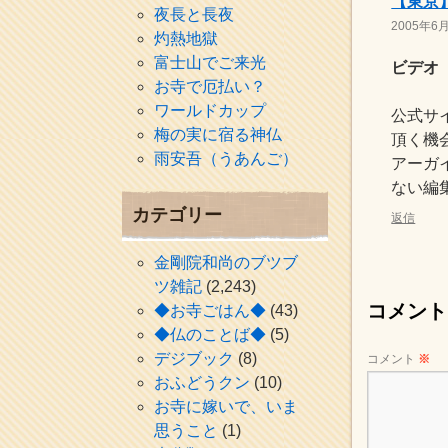
【東京
夜長と長夜
2005年6月
灼熱地獄
富士山でご来光
ビデオ
お寺で厄払い？
ワールドカップ
公式サイト
梅の実に宿る神仏
頂く機
雨安吾（うあんご）
アーガ
ない編
カテゴリー
返信
金剛院和尚のブツブ
ツ雑記
(2,243)
コメント
◆お寺ごはん◆
(43)
◆仏のことば◆
(5)
デジブック
(8)
コメント
※
おふどうクン
(10)
お寺に嫁いで、いま
思うこと
(1)