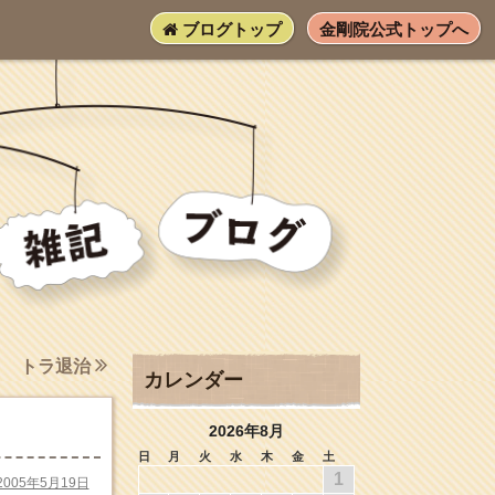
ブログトップ
金剛院公式トップへ
トラ退治
カレンダー
2026年8月
日
月
火
水
木
金
土
1
2005年5月19日