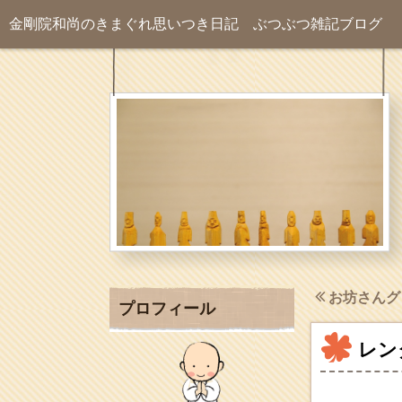
金剛院和尚のきまぐれ思いつき日記
ぶつぶつ雑記ブログ
お坊さんグ
プロフィール
レン