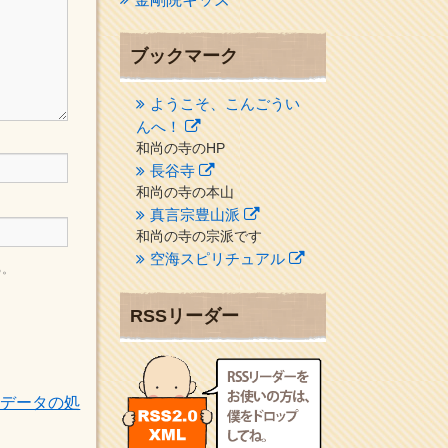
ブックマーク
ようこそ、こんごうい
んへ！
和尚の寺のHP
長谷寺
和尚の寺の本山
真言宗豊山派
和尚の寺の宗派です
空海スピリチュアル
る。
２１世紀を（空海）する情
報ネット誌
RSSリーダー
クリプロホームページ
地域のライターさんです
小豆島 圓満寺
トデータの処
小豆島霊場第７４番のお寺
新聞屋の道具箱