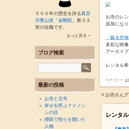
５００年の歴史を誇る
真言
お寺のレン
宗豊山派「金剛院」
第３３
追加になり
世の住職です。
もっと見る
「蘇る空海
多彩な映像
アーカイブ
ブログ検索
レンタル希
カテゴリー:
金
最新の投稿
お坊さんグ
お寺と元号
幸せを呼ぶ？イノシ
シの目
レンタル
掃除で悟りを開いた
人物