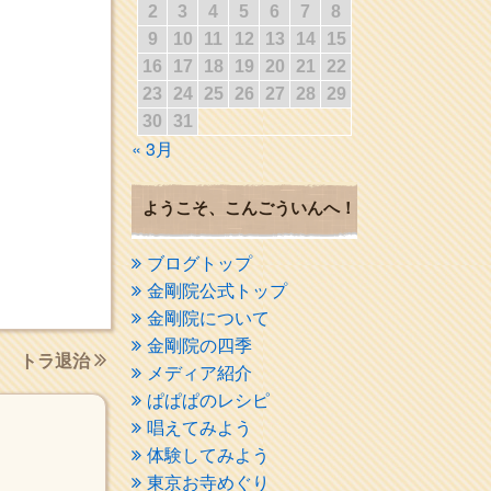
2
3
4
5
6
7
8
9
10
11
12
13
14
15
16
17
18
19
20
21
22
23
24
25
26
27
28
29
30
31
« 3月
ようこそ、こんごういんへ！
ブログトップ
金剛院公式トップ
金剛院について
金剛院の四季
トラ退治
メディア紹介
ぱぱぱのレシピ
唱えてみよう
体験してみよう
東京お寺めぐり