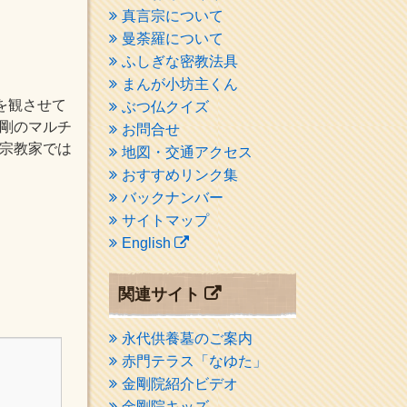
真言宗について
曼荼羅について
ふしぎな密教法具
まんが小坊主くん
ビデオを観させて
ぶつ仏クイズ
正剛のマルチ
お問合せ
 宗教家では
地図・交通アクセス
おすすめリンク集
バックナンバー
サイトマップ
English
関連サイト
永代供養墓のご案内
赤門テラス「なゆた」
金剛院紹介ビデオ
金剛院キッズ