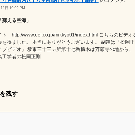
】江戸御府内八十八ヶ所順打ち巡礼記【遍路】
のコメント:
11日 10:02 PM
「蘇える空海」
 http://www.eel.co.jp/mikkyo01/index.html こちらの
会を得ました。 本当にありがとうございます。 副題は「松岡
イブビデオ」 坂東三十三ヵ所第十七番栃木は万願寺の地から、
集工学者の松岡正剛
を残す