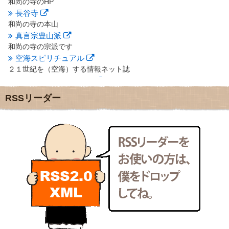
和尚の寺のHP
2012年5月
(16)
長谷寺
2012年4月
(16)
和尚の寺の本山
2012年3月
(17)
真言宗豊山派
2012年2月
(20)
和尚の寺の宗派です
2012年1月
(25)
空海スピリチュアル
2011年12月
(22)
２１世紀を（空海）する情報ネット誌
2011年11月
(28)
クリプロホームページ
2011年10月
(31)
地域のライターさんです
2011年9月
(24)
RSSリーダー
小豆島 圓満寺
2011年8月
(21)
小豆島霊場第７４番のお寺
2011年7月
(18)
新聞屋の道具箱
2011年6月
(13)
新聞社で使われる用語の解説など
2011年5月
(15)
makotoさんの御符内巡礼記
2011年4月
(17)
東京の巡礼記です
2011年3月
(15)
POLYHEDON
2011年2月
(22)
いろいろなことが書いてあるよ
2011年1月
(22)
bunchan
2010年12月
(21)
あちこち行って！
2010年11月
(14)
2010年10月
(13)
目白鍼灸院
2010年9月
(16)
日本人の繊細な体質にあわせた、やさしく気持ちよい鍼灸治療で