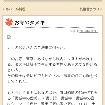
ネパール料理
札幌雪まつり
お寺のタヌキ
投稿日:
2005年2月7日
近くのお寺さんのご法事に伺った。
このお寺、東京にありながら境内にタヌキが出没す
る。タヌキは親子で生活する習性があるので３匹いる
という。
その様子はテレビでも紹介され、法事の時にも顔を出
してくれた。
もともとタヌキはお寺の出身。野口雨情の代表作であ
る「證城寺の狸囃」（ 證、證、證城寺 證城寺の庭
はツ、ツ、月夜だ、皆出て来い来い来い～♪）は、千