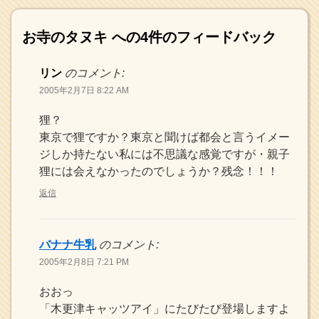
お寺のタヌキ
への4件のフィードバック
リン
のコメント:
2005年2月7日 8:22 AM
狸？
東京で狸ですか？東京と聞けば都会と言うイメー
ジしか持たない私には不思議な感覚ですが・親子
狸には会えなかったのでしょうか？残念！！！
返信
バナナ牛乳
のコメント:
2005年2月8日 7:21 PM
おおっ
「木更津キャッツアイ」にたびたび登場しますよ