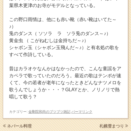
葉県木更津のお寺がモデルとなっている。
この野口雨情は、他にも赤い靴（赤い靴はいてた～
♪）
兎のダンス（ ソソラ ラ ソラ兎のダンス～♪）
黄金虫 （ こがねむしは金持ちだ～♪）
シャボン玉（シャボン玉飛んだ～♪）と有名処の歌を
すべて作詩している。
昔はカラオケなんかはなかったので、こんな童謡をア
カペラで歌っていたのだろう。最近の歌はテンポが速
くて、今の若者が老年になったときどんなナツメロを
歌うんでしょうか・・・？GLAYとか、ノリノリで熱
唱して歌う？
カテゴリー:
金剛院和尚のブツブツ雑記
パーマリンク
ネパール料理
札幌雪まつり