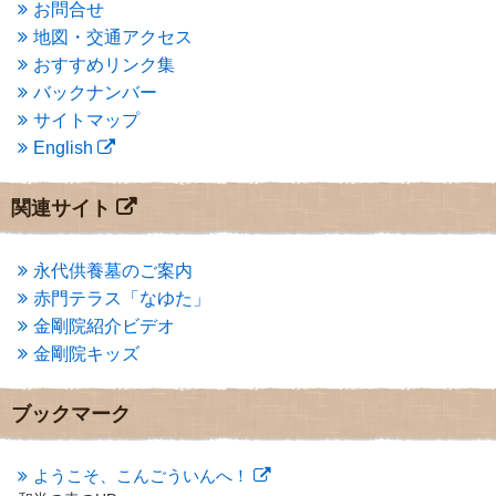
2014年9月
(1)
お問合せ
2014年5月
(1)
地図・交通アクセス
2014年4月
(4)
おすすめリンク集
2014年1月
(1)
バックナンバー
2013年11月
(4)
サイトマップ
2013年10月
(2)
English
2013年9月
(4)
2013年8月
(7)
2013年7月
(7)
関連サイト
2013年6月
(6)
2013年5月
(13)
2013年4月
(1)
永代供養墓のご案内
2013年3月
(4)
赤門テラス「なゆた」
2013年2月
(6)
金剛院紹介ビデオ
2013年1月
(6)
金剛院キッズ
2012年12月
(7)
2012年11月
(7)
2012年10月
(5)
ブックマーク
2012年9月
(8)
2012年8月
(9)
2012年7月
(10)
ようこそ、こんごういんへ！
2012年6月
(14)