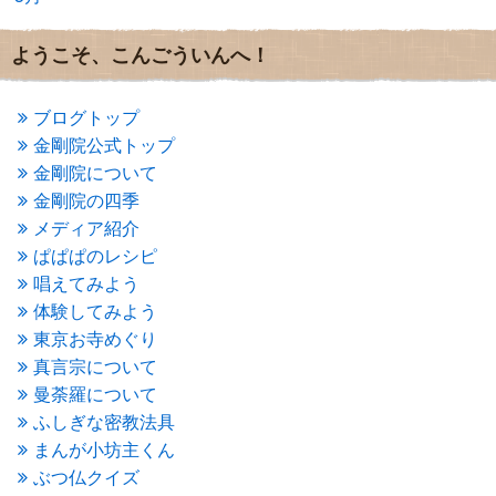
2016年8月
(2)
2016年7月
(3)
ようこそ、こんごういんへ！
2016年6月
(2)
2016年5月
(3)
2016年4月
(4)
ブログトップ
2016年3月
(4)
金剛院公式トップ
2016年2月
(5)
金剛院について
2016年1月
(3)
金剛院の四季
2015年12月
(6)
2015年11月
(4)
メディア紹介
2015年10月
(4)
ぱぱぱのレシピ
2015年9月
(3)
唱えてみよう
2015年8月
(4)
体験してみよう
2015年7月
(4)
東京お寺めぐり
2015年6月
(3)
2015年5月
(1)
真言宗について
2015年4月
(1)
曼荼羅について
2015年3月
(3)
ふしぎな密教法具
2015年2月
(3)
まんが小坊主くん
2015年1月
(1)
ぶつ仏クイズ
2014年12月
(2)