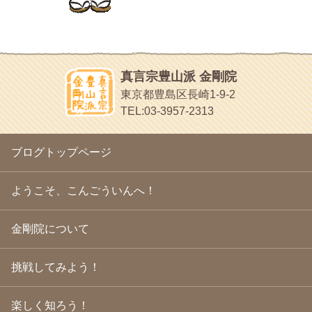
2010年8月
(13)
す
2010年7月
(19)
イッパイイチゴ
2010年6月
(18)
おもわず食べたくなっちゃう
2010年5月
(22)
ほうげん日記
2010年4月
(25)
放言じゃなくて和尚さんの名前だよ
真言宗豊山派 金剛院
2010年3月
(22)
面白いサイトみつけたよ。
東京都豊島区長崎1-9-2
2010年2月
(23)
ヘェ～という感じ
TEL:03-3957-2313
2010年1月
(23)
chocolab.Air♪DIALY
2009年12月
(18)
ラブラドールのワンちゃんがかわいいよ
2009年11月
(20)
ブログトップページ
2009年10月
(20)
2009年9月
(20)
2009年8月
(18)
ようこそ、こんごういんへ！
2009年7月
(21)
2009年6月
(22)
金剛院について
2009年5月
(20)
2009年4月
(24)
2009年3月
(21)
挑戦してみよう！
2009年2月
(19)
2009年1月
(25)
2008年12月
(22)
楽しく知ろう！