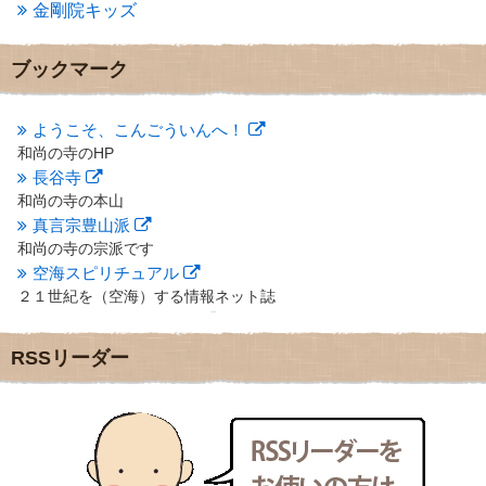
金剛院キッズ
2012年12月
(7)
2012年11月
(7)
2012年10月
(5)
ブックマーク
2012年9月
(8)
2012年8月
(9)
2012年7月
(10)
ようこそ、こんごういんへ！
2012年6月
(14)
和尚の寺のHP
2012年5月
(16)
長谷寺
2012年4月
(16)
和尚の寺の本山
2012年3月
(17)
真言宗豊山派
2012年2月
(20)
和尚の寺の宗派です
2012年1月
(25)
空海スピリチュアル
2011年12月
(22)
２１世紀を（空海）する情報ネット誌
2011年11月
(28)
クリプロホームページ
2011年10月
(31)
地域のライターさんです
2011年9月
(24)
RSSリーダー
小豆島 圓満寺
2011年8月
(21)
小豆島霊場第７４番のお寺
2011年7月
(18)
新聞屋の道具箱
2011年6月
(13)
新聞社で使われる用語の解説など
2011年5月
(15)
makotoさんの御符内巡礼記
2011年4月
(17)