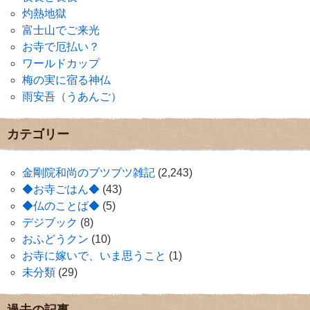
灼熱地獄
富士山でご来光
お寺で厄払い？
ワールドカップ
梅の実に宿る神仏
雨安吾（うあんご）
カテゴリー
金剛院和尚のブツブツ雑記
(2,243)
◆お寺ごはん◆
(43)
◆仏のことば◆
(5)
デジブック
(8)
おふどうクン
(10)
お寺に嫁いで、いま思うこと
(1)
未分類
(29)
過去の記事