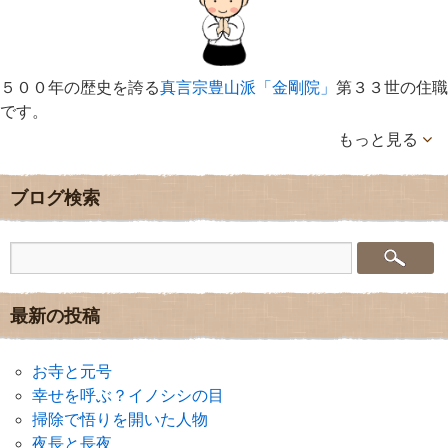
５００年の歴史を誇る
真言宗豊山派「金剛院」
第３３世の住職
です。
もっと見る
ブログ検索
最新の投稿
お寺と元号
幸せを呼ぶ？イノシシの目
掃除で悟りを開いた人物
夜長と長夜