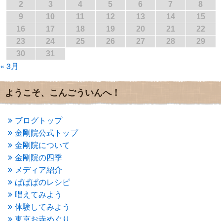
2017年3月
(1)
2
3
4
5
6
7
8
2017年2月
(1)
9
10
11
12
13
14
15
2017年1月
(2)
16
17
18
19
20
21
22
2016年12月
(4)
23
24
25
26
27
28
29
2016年11月
(3)
30
31
2016年10月
(1)
« 3月
2016年9月
(3)
2016年8月
(2)
2016年7月
(3)
ようこそ、こんごういんへ！
2016年6月
(2)
2016年5月
(3)
2016年4月
(4)
ブログトップ
2016年3月
(4)
金剛院公式トップ
2016年2月
(5)
金剛院について
2016年1月
(3)
金剛院の四季
2015年12月
(6)
2015年11月
(4)
メディア紹介
2015年10月
(4)
ぱぱぱのレシピ
2015年9月
(3)
唱えてみよう
2015年8月
(4)
体験してみよう
2015年7月
(4)
東京お寺めぐり
2015年6月
(3)