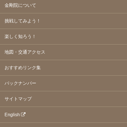
金剛院について
2009年5月
(20)
2009年4月
(24)
2009年3月
(21)
挑戦してみよう！
2009年2月
(19)
2009年1月
(25)
2008年12月
(22)
楽しく知ろう！
2008年11月
(23)
2008年10月
(31)
地図・交通アクセス
2008年9月
(24)
2008年8月
(24)
2008年7月
(23)
おすすめリンク集
2008年6月
(23)
2008年5月
(21)
2008年4月
(22)
バックナンバー
2008年3月
(24)
2008年2月
(21)
サイトマップ
2008年1月
(23)
2007年12月
(26)
2007年11月
(25)
English
2007年10月
(24)
2007年9月
(23)