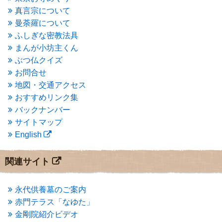
2015年5月
(1)
真言宗について
2015年4月
(1)
曼荼羅について
2015年3月
(3)
ふしぎな密教法具
2015年2月
(3)
まんが小坊主くん
2015年1月
(1)
ぶつ仏クイズ
2014年12月
(2)
2014年9月
(1)
お問合せ
2014年5月
(1)
地図・交通アクセス
2014年4月
(4)
おすすめリンク集
2014年1月
(1)
バックナンバー
2013年11月
(4)
サイトマップ
2013年10月
(2)
English
2013年9月
(4)
2013年8月
(7)
2013年7月
(7)
関連サイト
2013年6月
(6)
2013年5月
(13)
2013年4月
(1)
永代供養墓のご案内
2013年3月
(4)
赤門テラス「なゆた」
2013年2月
(6)
金剛院紹介ビデオ
2013年1月
(6)