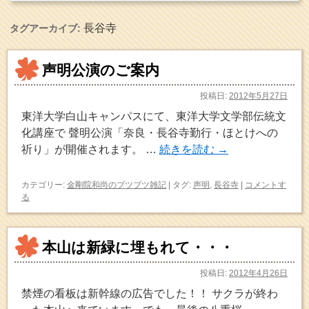
長谷寺
タグアーカイブ:
声明公演のご案内
投稿日:
2012年5月27日
東洋大学白山キャンパスにて、東洋大学文学部伝統文
化講座で 聲明公演「奈良・長谷寺勤行・ほとけへの
祈り」が開催されます。 …
続きを読む
→
カテゴリー:
金剛院和尚のブツブツ雑記
|
タグ:
声明
,
長谷寺
|
コメントす
る
本山は新緑に埋もれて・・・
投稿日:
2012年4月26日
禁煙の看板は新幹線の広告でした！！ サクラが終わ