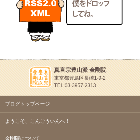
2011年2月
(22)
いろいろなことが書いてあるよ
2011年1月
(22)
bunchan
2010年12月
(21)
あちこち行って！
2010年11月
(14)
2010年10月
(13)
目白鍼灸院
2010年9月
(16)
日本人の繊細な体質にあわせた、やさしく気持ちよい鍼灸治療で
2010年8月
(13)
す
2010年7月
(19)
イッパイイチゴ
2010年6月
(18)
おもわず食べたくなっちゃう
2010年5月
(22)
ほうげん日記
2010年4月
(25)
放言じゃなくて和尚さんの名前だよ
真言宗豊山派 金剛院
2010年3月
(22)
面白いサイトみつけたよ。
東京都豊島区長崎1-9-2
2010年2月
(23)
ヘェ～という感じ
TEL:03-3957-2313
2010年1月
(23)
chocolab.Air♪DIALY
2009年12月
(18)
ラブラドールのワンちゃんがかわいいよ
2009年11月
(20)
ブログトップページ
2009年10月
(20)
2009年9月
(20)
2009年8月
(18)
ようこそ、こんごういんへ！
2009年7月
(21)
2009年6月
(22)
金剛院について
2009年5月
(20)