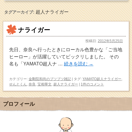
超人ナライガー
タグアーカイブ:
ナライガー
投稿日:
2012年5月25日
先日、奈良へ行ったときにローカル色豊かな「ご当地
ヒーロー」が活躍していてビックリしました。 その
名も「YAMATO超人ナ …
続きを読む
→
カテゴリー:
金剛院和尚のブツブツ雑記
|
タグ:
YAMATO超人ナライガー
,
せんとくん
,
奈良
,
宝相華文
,
超人ナライガー
|
1件のコメント
プロフィール