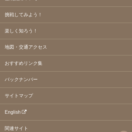
2009年4月
(24)
2009年3月
(21)
挑戦してみよう！
2009年2月
(19)
2009年1月
(25)
2008年12月
(22)
楽しく知ろう！
2008年11月
(23)
2008年10月
(31)
地図・交通アクセス
2008年9月
(24)
2008年8月
(24)
2008年7月
(23)
おすすめリンク集
2008年6月
(23)
2008年5月
(21)
2008年4月
(22)
バックナンバー
2008年3月
(24)
2008年2月
(21)
サイトマップ
2008年1月
(23)
2007年12月
(26)
2007年11月
(25)
English
2007年10月
(24)
2007年9月
(23)
関連サイト
2007年8月
(26)