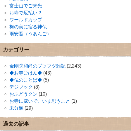
富士山でご来光
お寺で厄払い？
ワールドカップ
梅の実に宿る神仏
雨安吾（うあんご）
カテゴリー
金剛院和尚のブツブツ雑記
(2,243)
◆お寺ごはん◆
(43)
◆仏のことば◆
(5)
デジブック
(8)
おふどうクン
(10)
お寺に嫁いで、いま思うこと
(1)
未分類
(29)
過去の記事