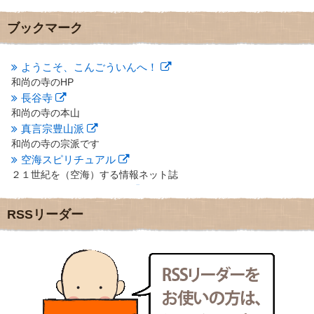
2012年11月
(7)
2012年10月
(5)
ブックマーク
2012年9月
(8)
2012年8月
(9)
2012年7月
(10)
ようこそ、こんごういんへ！
2012年6月
(14)
和尚の寺のHP
2012年5月
(16)
長谷寺
2012年4月
(16)
和尚の寺の本山
2012年3月
(17)
真言宗豊山派
2012年2月
(20)
和尚の寺の宗派です
2012年1月
(25)
空海スピリチュアル
2011年12月
(22)
２１世紀を（空海）する情報ネット誌
2011年11月
(28)
クリプロホームページ
2011年10月
(31)
地域のライターさんです
2011年9月
(24)
RSSリーダー
小豆島 圓満寺
2011年8月
(21)
小豆島霊場第７４番のお寺
2011年7月
(18)
新聞屋の道具箱
2011年6月
(13)
新聞社で使われる用語の解説など
2011年5月
(15)
makotoさんの御符内巡礼記
2011年4月
(17)
東京の巡礼記です
2011年3月
(15)
POLYHEDON