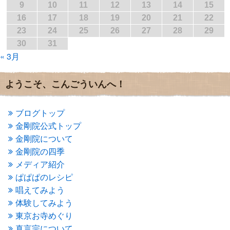
2017年2月
(1)
9
10
11
12
13
14
15
2017年1月
(2)
16
17
18
19
20
21
22
2016年12月
(4)
23
24
25
26
27
28
29
2016年11月
(3)
30
31
2016年10月
(1)
« 3月
2016年9月
(3)
2016年8月
(2)
2016年7月
(3)
ようこそ、こんごういんへ！
2016年6月
(2)
2016年5月
(3)
2016年4月
(4)
ブログトップ
2016年3月
(4)
金剛院公式トップ
2016年2月
(5)
金剛院について
2016年1月
(3)
金剛院の四季
2015年12月
(6)
2015年11月
(4)
メディア紹介
2015年10月
(4)
ぱぱぱのレシピ
2015年9月
(3)
唱えてみよう
2015年8月
(4)
体験してみよう
2015年7月
(4)
東京お寺めぐり
2015年6月
(3)
2015年5月
(1)
真言宗について