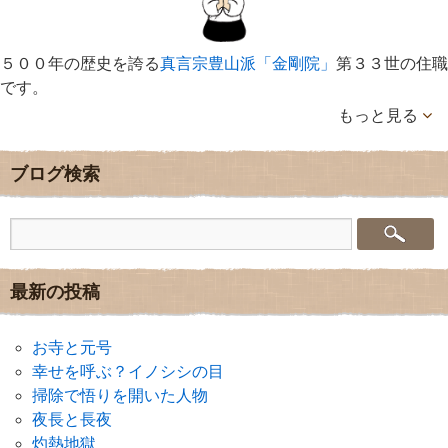
５００年の歴史を誇る
真言宗豊山派「金剛院」
第３３世の住職
です。
もっと見る
ブログ検索
最新の投稿
お寺と元号
幸せを呼ぶ？イノシシの目
掃除で悟りを開いた人物
夜長と長夜
灼熱地獄