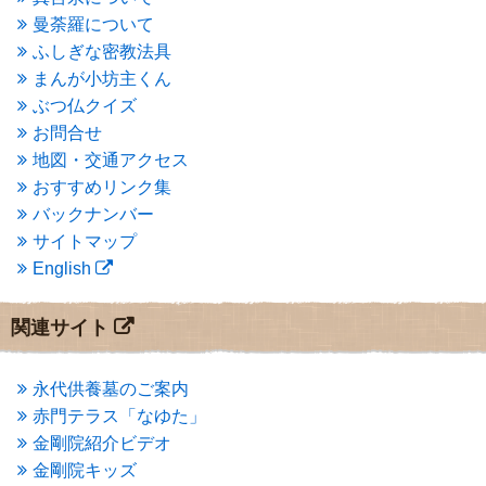
2015年4月
(1)
曼荼羅について
2015年3月
(3)
ふしぎな密教法具
2015年2月
(3)
まんが小坊主くん
2015年1月
(1)
ぶつ仏クイズ
2014年12月
(2)
2014年9月
(1)
お問合せ
2014年5月
(1)
地図・交通アクセス
2014年4月
(4)
おすすめリンク集
2014年1月
(1)
バックナンバー
2013年11月
(4)
サイトマップ
2013年10月
(2)
English
2013年9月
(4)
2013年8月
(7)
2013年7月
(7)
関連サイト
2013年6月
(6)
2013年5月
(13)
2013年4月
(1)
永代供養墓のご案内
2013年3月
(4)
赤門テラス「なゆた」
2013年2月
(6)
金剛院紹介ビデオ
2013年1月
(6)
金剛院キッズ
2012年12月
(7)