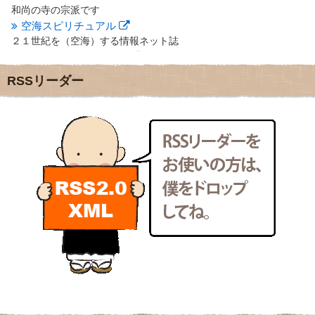
2012年2月
(20)
和尚の寺の宗派です
2012年1月
(25)
空海スピリチュアル
2011年12月
(22)
２１世紀を（空海）する情報ネット誌
2011年11月
(28)
クリプロホームページ
2011年10月
(31)
地域のライターさんです
2011年9月
(24)
RSSリーダー
小豆島 圓満寺
2011年8月
(21)
小豆島霊場第７４番のお寺
2011年7月
(18)
新聞屋の道具箱
2011年6月
(13)
新聞社で使われる用語の解説など
2011年5月
(15)
makotoさんの御符内巡礼記
2011年4月
(17)
東京の巡礼記です
2011年3月
(15)
POLYHEDON
2011年2月
(22)
いろいろなことが書いてあるよ
2011年1月
(22)
bunchan
2010年12月
(21)
あちこち行って！
2010年11月
(14)
2010年10月
(13)
目白鍼灸院
2010年9月
(16)
日本人の繊細な体質にあわせた、やさしく気持ちよい鍼灸治療で
2010年8月
(13)
す
2010年7月
(19)
イッパイイチゴ
2010年6月
(18)
おもわず食べたくなっちゃう
2010年5月
(22)