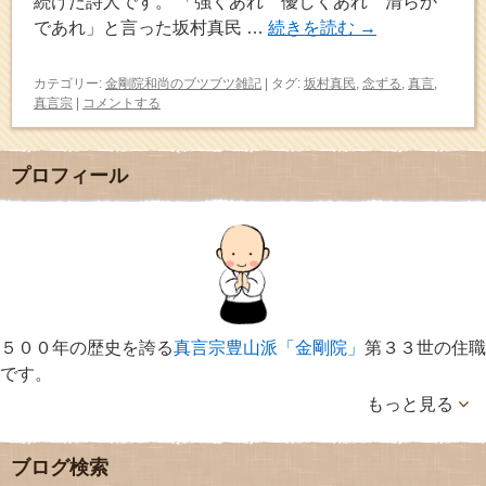
続けた詩人です。 「強くあれ 優しくあれ 清らか
であれ」と言った坂村真民 …
続きを読む
→
カテゴリー:
金剛院和尚のブツブツ雑記
|
タグ:
坂村真民
,
念ずる
,
真言
,
真言宗
|
コメントする
プロフィール
５００年の歴史を誇る
真言宗豊山派「金剛院」
第３３世の住職
です。
もっと見る
ブログ検索