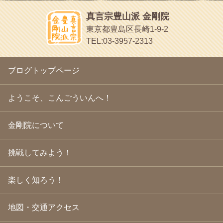
ほうげん日記
2010年4月
(25)
放言じゃなくて和尚さんの名前だよ
真言宗豊山派 金剛院
2010年3月
(22)
面白いサイトみつけたよ。
東京都豊島区長崎1-9-2
2010年2月
(23)
ヘェ～という感じ
TEL:03-3957-2313
2010年1月
(23)
chocolab.Air♪DIALY
2009年12月
(18)
ラブラドールのワンちゃんがかわいいよ
2009年11月
(20)
ブログトップページ
2009年10月
(20)
2009年9月
(20)
2009年8月
(18)
ようこそ、こんごういんへ！
2009年7月
(21)
2009年6月
(22)
金剛院について
2009年5月
(20)
2009年4月
(24)
2009年3月
(21)
挑戦してみよう！
2009年2月
(19)
2009年1月
(25)
2008年12月
(22)
楽しく知ろう！
2008年11月
(23)
2008年10月
(31)
地図・交通アクセス
2008年9月
(24)
2008年8月
(24)