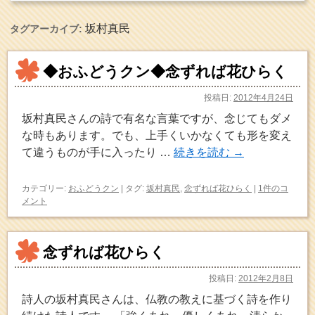
坂村真民
タグアーカイブ:
◆おふどうクン◆念ずれば花ひらく
投稿日:
2012年4月24日
坂村真民さんの詩で有名な言葉ですが、念じてもダメ
な時もあります。でも、上手くいかなくても形を変え
て違うものが手に入ったり …
続きを読む
→
カテゴリー:
おふどうクン
|
タグ:
坂村真民
,
念ずれば花ひらく
|
1件のコ
メント
念ずれば花ひらく
投稿日:
2012年2月8日
詩人の坂村真民さんは、仏教の教えに基づく詩を作り