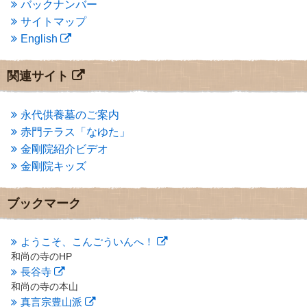
バックナンバー
2013年11月
(4)
サイトマップ
2013年10月
(2)
English
2013年9月
(4)
2013年8月
(7)
2013年7月
(7)
関連サイト
2013年6月
(6)
2013年5月
(13)
2013年4月
(1)
永代供養墓のご案内
2013年3月
(4)
赤門テラス「なゆた」
2013年2月
(6)
金剛院紹介ビデオ
2013年1月
(6)
金剛院キッズ
2012年12月
(7)
2012年11月
(7)
2012年10月
(5)
ブックマーク
2012年9月
(8)
2012年8月
(9)
2012年7月
(10)
ようこそ、こんごういんへ！
2012年6月
(14)
和尚の寺のHP
2012年5月
(16)
長谷寺
2012年4月
(16)
和尚の寺の本山
2012年3月
(17)
真言宗豊山派