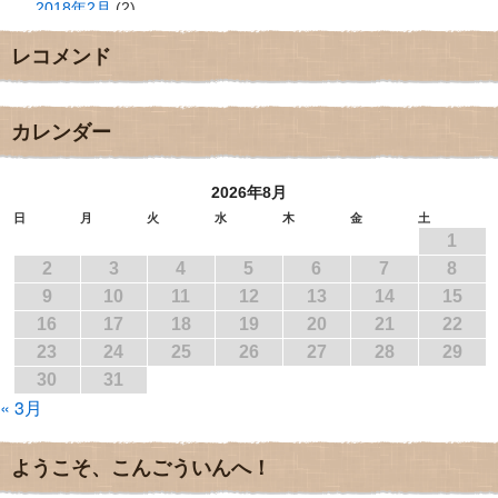
2018年2月
(2)
2018年1月
(2)
レコメンド
2017年12月
(3)
2017年11月
(3)
2017年10月
(1)
2017年9月
(4)
カレンダー
2017年8月
(3)
2017年7月
(1)
2026年8月
2017年6月
(1)
2017年5月
(2)
日
月
火
水
木
金
土
1
2017年4月
(2)
2017年3月
(1)
2
3
4
5
6
7
8
2017年2月
(1)
9
10
11
12
13
14
15
2017年1月
(2)
16
17
18
19
20
21
22
2016年12月
(4)
23
24
25
26
27
28
29
2016年11月
(3)
30
31
2016年10月
(1)
« 3月
2016年9月
(3)
2016年8月
(2)
2016年7月
(3)
ようこそ、こんごういんへ！
2016年6月
(2)
2016年5月
(3)