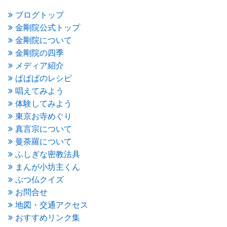
2016年4月
(4)
ブログトップ
2016年3月
(4)
金剛院公式トップ
2016年2月
(5)
金剛院について
2016年1月
(3)
金剛院の四季
2015年12月
(6)
2015年11月
(4)
メディア紹介
2015年10月
(4)
ぱぱぱのレシピ
2015年9月
(3)
唱えてみよう
2015年8月
(4)
体験してみよう
2015年7月
(4)
東京お寺めぐり
2015年6月
(3)
2015年5月
(1)
真言宗について
2015年4月
(1)
曼荼羅について
2015年3月
(3)
ふしぎな密教法具
2015年2月
(3)
まんが小坊主くん
2015年1月
(1)
ぶつ仏クイズ
2014年12月
(2)
2014年9月
(1)
お問合せ
2014年5月
(1)
地図・交通アクセス
2014年4月
(4)
おすすめリンク集
2014年1月
(1)