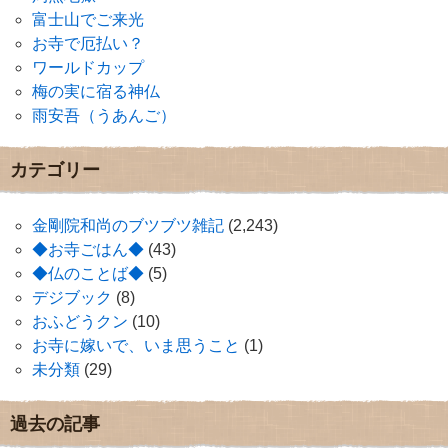
富士山でご来光
お寺で厄払い？
ワールドカップ
梅の実に宿る神仏
雨安吾（うあんご）
カテゴリー
金剛院和尚のブツブツ雑記
(2,243)
◆お寺ごはん◆
(43)
◆仏のことば◆
(5)
デジブック
(8)
おふどうクン
(10)
お寺に嫁いで、いま思うこと
(1)
未分類
(29)
過去の記事