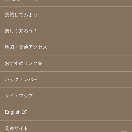
2009年4月
(24)
2009年3月
(21)
挑戦してみよう！
2009年2月
(19)
2009年1月
(25)
2008年12月
(22)
楽しく知ろう！
2008年11月
(23)
2008年10月
(31)
地図・交通アクセス
2008年9月
(24)
2008年8月
(24)
2008年7月
(23)
おすすめリンク集
2008年6月
(23)
2008年5月
(21)
2008年4月
(22)
バックナンバー
2008年3月
(24)
2008年2月
(21)
サイトマップ
2008年1月
(23)
2007年12月
(26)
2007年11月
(25)
English
2007年10月
(24)
2007年9月
(23)
関連サイト
2007年8月
(26)