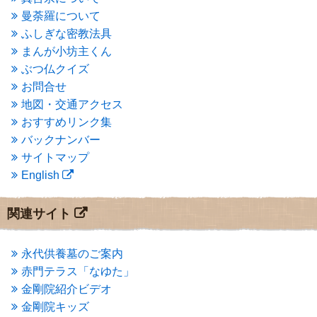
2015年4月
(1)
曼荼羅について
2015年3月
(3)
ふしぎな密教法具
2015年2月
(3)
まんが小坊主くん
2015年1月
(1)
ぶつ仏クイズ
2014年12月
(2)
2014年9月
(1)
お問合せ
2014年5月
(1)
地図・交通アクセス
2014年4月
(4)
おすすめリンク集
2014年1月
(1)
バックナンバー
2013年11月
(4)
サイトマップ
2013年10月
(2)
English
2013年9月
(4)
2013年8月
(7)
2013年7月
(7)
関連サイト
2013年6月
(6)
2013年5月
(13)
2013年4月
(1)
永代供養墓のご案内
2013年3月
(4)
赤門テラス「なゆた」
2013年2月
(6)
金剛院紹介ビデオ
2013年1月
(6)
金剛院キッズ
2012年12月
(7)