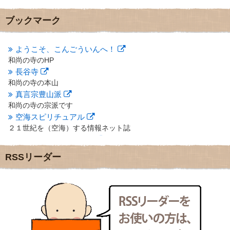
2012年11月
(7)
2012年10月
(5)
ブックマーク
2012年9月
(8)
2012年8月
(9)
2012年7月
(10)
ようこそ、こんごういんへ！
2012年6月
(14)
和尚の寺のHP
2012年5月
(16)
長谷寺
2012年4月
(16)
和尚の寺の本山
2012年3月
(17)
真言宗豊山派
2012年2月
(20)
和尚の寺の宗派です
2012年1月
(25)
空海スピリチュアル
2011年12月
(22)
２１世紀を（空海）する情報ネット誌
2011年11月
(28)
クリプロホームページ
2011年10月
(31)
地域のライターさんです
2011年9月
(24)
RSSリーダー
小豆島 圓満寺
2011年8月
(21)
小豆島霊場第７４番のお寺
2011年7月
(18)
新聞屋の道具箱
2011年6月
(13)
新聞社で使われる用語の解説など
2011年5月
(15)
makotoさんの御符内巡礼記
2011年4月
(17)
東京の巡礼記です
2011年3月
(15)
POLYHEDON