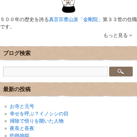
５００年の歴史を誇る
真言宗豊山派「金剛院」
第３３世の住職
です。
もっと見る
ブログ検索
最新の投稿
お寺と元号
幸せを呼ぶ？イノシシの目
掃除で悟りを開いた人物
夜長と長夜
灼熱地獄