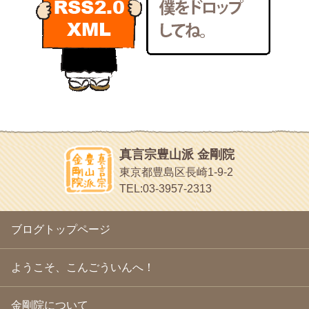
2011年2月
(22)
いろいろなことが書いてあるよ
2011年1月
(22)
bunchan
2010年12月
(21)
あちこち行って！
2010年11月
(14)
2010年10月
(13)
目白鍼灸院
2010年9月
(16)
日本人の繊細な体質にあわせた、やさしく気持ちよい鍼灸治療で
2010年8月
(13)
す
2010年7月
(19)
イッパイイチゴ
2010年6月
(18)
おもわず食べたくなっちゃう
2010年5月
(22)
ほうげん日記
2010年4月
(25)
放言じゃなくて和尚さんの名前だよ
真言宗豊山派 金剛院
2010年3月
(22)
面白いサイトみつけたよ。
東京都豊島区長崎1-9-2
2010年2月
(23)
ヘェ～という感じ
TEL:03-3957-2313
2010年1月
(23)
chocolab.Air♪DIALY
2009年12月
(18)
ラブラドールのワンちゃんがかわいいよ
2009年11月
(20)
ブログトップページ
2009年10月
(20)
2009年9月
(20)
2009年8月
(18)
ようこそ、こんごういんへ！
2009年7月
(21)
2009年6月
(22)
金剛院について
2009年5月
(20)