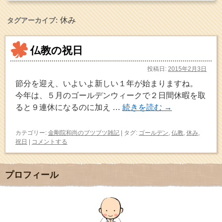
休み
タグアーカイブ:
仏教の祝日
投稿日:
2015年2月3日
節分を迎え、いよいよ新しい１年が始まりますね。
今年は、５月のゴールデンウィークで２日間休暇を取
ると９連休になるのに加え …
続きを読む
→
カテゴリー:
金剛院和尚のブツブツ雑記
|
タグ:
ゴールデン
,
仏教
,
休み
,
祝日
|
コメントする
プロフィール