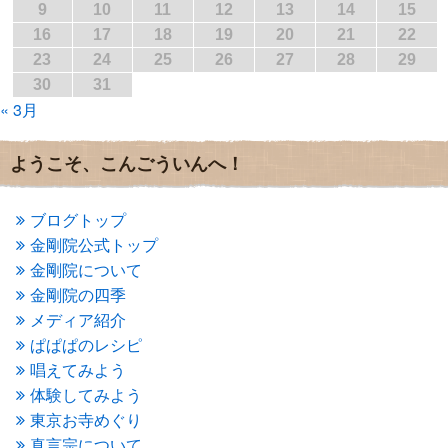
2017年2月
(1)
9
10
11
12
13
14
15
2017年1月
(2)
16
17
18
19
20
21
22
2016年12月
(4)
23
24
25
26
27
28
29
2016年11月
(3)
30
31
2016年10月
(1)
« 3月
2016年9月
(3)
2016年8月
(2)
2016年7月
(3)
ようこそ、こんごういんへ！
2016年6月
(2)
2016年5月
(3)
2016年4月
(4)
ブログトップ
2016年3月
(4)
金剛院公式トップ
2016年2月
(5)
金剛院について
2016年1月
(3)
金剛院の四季
2015年12月
(6)
2015年11月
(4)
メディア紹介
2015年10月
(4)
ぱぱぱのレシピ
2015年9月
(3)
唱えてみよう
2015年8月
(4)
体験してみよう
2015年7月
(4)
東京お寺めぐり
2015年6月
(3)
2015年5月
(1)
真言宗について