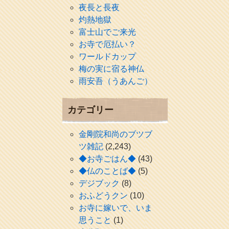
夜長と長夜
灼熱地獄
富士山でご来光
お寺で厄払い？
ワールドカップ
梅の実に宿る神仏
雨安吾（うあんご）
カテゴリー
金剛院和尚のブツブ
ツ雑記
(2,243)
◆お寺ごはん◆
(43)
◆仏のことば◆
(5)
デジブック
(8)
おふどうクン
(10)
お寺に嫁いで、いま
思うこと
(1)