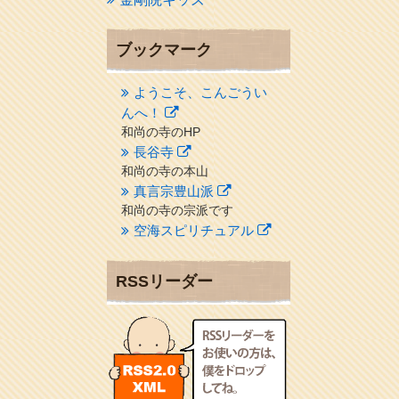
ブックマーク
ようこそ、こんごうい
んへ！
和尚の寺のHP
長谷寺
和尚の寺の本山
真言宗豊山派
和尚の寺の宗派です
空海スピリチュアル
２１世紀を（空海）する情
報ネット誌
RSSリーダー
クリプロホームページ
地域のライターさんです
小豆島 圓満寺
小豆島霊場第７４番のお寺
新聞屋の道具箱