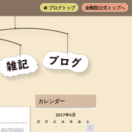
ブログトップ
金剛院公式トップへ
カレンダー
2017年4月
日
月
火
水
木
金
土
1
2017年4月9日