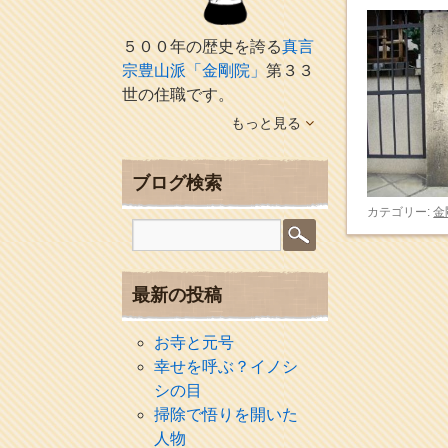
５００年の歴史を誇る
真言
宗豊山派「金剛院」
第３３
世の住職です。
もっと見る
ブログ検索
カテゴリー:
金
最新の投稿
お寺と元号
幸せを呼ぶ？イノシ
シの目
掃除で悟りを開いた
人物