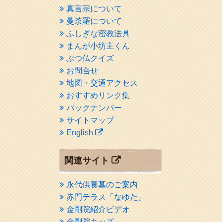
真言宗について
曼荼羅について
ふしぎな密教法具
まんが小坊主くん
ぶつ仏クイズ
お問合せ
地図・交通アクセス
おすすめリンク集
バックナンバー
サイトマップ
English
関連サイト
永代供養墓のご案内
赤門テラス「なゆた」
金剛院紹介ビデオ
金剛院キッズ