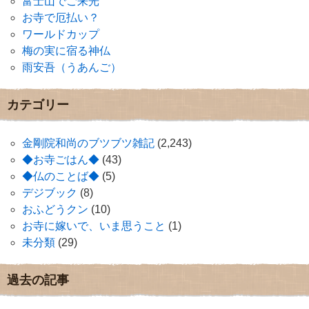
富士山でご来光
お寺で厄払い？
ワールドカップ
梅の実に宿る神仏
雨安吾（うあんご）
カテゴリー
金剛院和尚のブツブツ雑記
(2,243)
◆お寺ごはん◆
(43)
◆仏のことば◆
(5)
デジブック
(8)
おふどうクン
(10)
お寺に嫁いで、いま思うこと
(1)
未分類
(29)
過去の記事