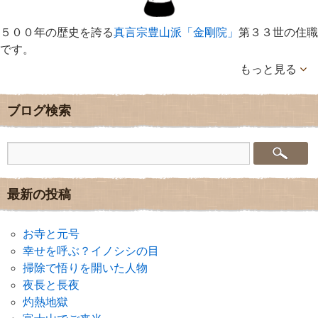
５００年の歴史を誇る
真言宗豊山派「金剛院」
第３３世の住職
です。
もっと見る
ブログ検索
最新の投稿
お寺と元号
幸せを呼ぶ？イノシシの目
掃除で悟りを開いた人物
夜長と長夜
灼熱地獄