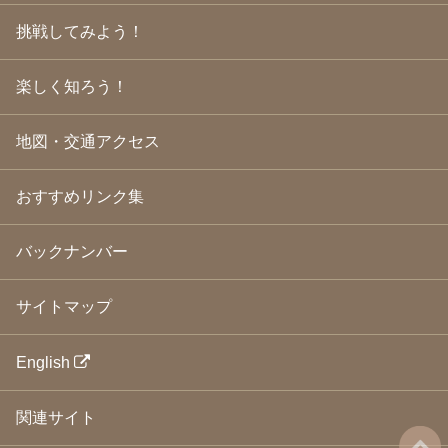
2009年3月
(21)
挑戦してみよう！
2009年2月
(19)
2009年1月
(25)
2008年12月
(22)
楽しく知ろう！
2008年11月
(23)
2008年10月
(31)
地図・交通アクセス
2008年9月
(24)
2008年8月
(24)
2008年7月
(23)
おすすめリンク集
2008年6月
(23)
2008年5月
(21)
2008年4月
(22)
バックナンバー
2008年3月
(24)
2008年2月
(21)
サイトマップ
2008年1月
(23)
2007年12月
(26)
2007年11月
(25)
English
2007年10月
(24)
2007年9月
(23)
関連サイト
2007年8月
(26)
2007年7月
(25)