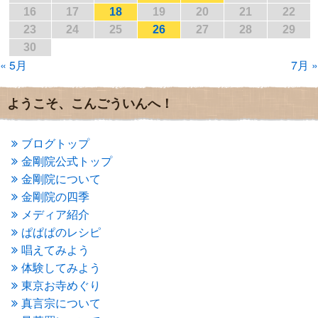
2017年1月
(2)
16
17
18
19
20
21
22
2016年12月
(4)
23
24
25
26
27
28
29
2016年11月
(3)
30
2016年10月
(1)
« 5月
7月 »
2016年9月
(3)
2016年8月
(2)
2016年7月
(3)
ようこそ、こんごういんへ！
2016年6月
(2)
2016年5月
(3)
2016年4月
(4)
ブログトップ
2016年3月
(4)
金剛院公式トップ
2016年2月
(5)
金剛院について
2016年1月
(3)
金剛院の四季
2015年12月
(6)
2015年11月
(4)
メディア紹介
2015年10月
(4)
ぱぱぱのレシピ
2015年9月
(3)
唱えてみよう
2015年8月
(4)
体験してみよう
2015年7月
(4)
東京お寺めぐり
2015年6月
(3)
2015年5月
(1)
真言宗について
2015年4月
(1)