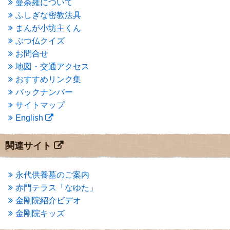
曼荼羅について
2015年3月
(3)
ふしぎな密教法具
2015年2月
(3)
まんが小坊主くん
2015年1月
(1)
ぶつ仏クイズ
2014年12月
(2)
2014年9月
(1)
お問合せ
2014年5月
(1)
地図・交通アクセス
2014年4月
(4)
おすすめリンク集
2014年1月
(1)
バックナンバー
2013年11月
(4)
サイトマップ
2013年10月
(2)
English
2013年9月
(4)
2013年8月
(7)
2013年7月
(7)
関連サイト
2013年6月
(6)
2013年5月
(13)
2013年4月
(1)
永代供養墓のご案内
2013年3月
(4)
赤門テラス「なゆた」
2013年2月
(6)
金剛院紹介ビデオ
2013年1月
(6)
金剛院キッズ
2012年12月
(7)
2012年11月
(7)