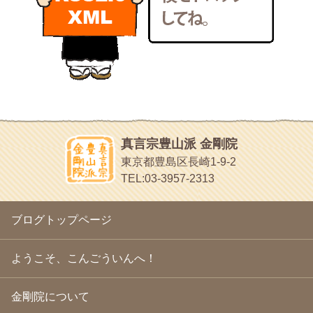
いろいろなことが書いてあるよ
2011年1月
(22)
bunchan
2010年12月
(21)
あちこち行って！
2010年11月
(14)
2010年10月
(13)
目白鍼灸院
2010年9月
(16)
日本人の繊細な体質にあわせた、やさしく気持ちよい鍼灸治療で
2010年8月
(13)
す
2010年7月
(19)
イッパイイチゴ
2010年6月
(18)
おもわず食べたくなっちゃう
2010年5月
(22)
ほうげん日記
2010年4月
(25)
放言じゃなくて和尚さんの名前だよ
真言宗豊山派 金剛院
2010年3月
(22)
面白いサイトみつけたよ。
東京都豊島区長崎1-9-2
2010年2月
(23)
ヘェ～という感じ
TEL:03-3957-2313
2010年1月
(23)
chocolab.Air♪DIALY
2009年12月
(18)
ラブラドールのワンちゃんがかわいいよ
2009年11月
(20)
ブログトップページ
2009年10月
(20)
2009年9月
(20)
2009年8月
(18)
ようこそ、こんごういんへ！
2009年7月
(21)
2009年6月
(22)
金剛院について
2009年5月
(20)
2009年4月
(24)