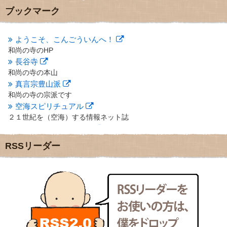
2012年10月
(5)
ブックマーク
2012年9月
(8)
2012年8月
(9)
2012年7月
(10)
ようこそ、こんごういんへ！
2012年6月
(14)
和尚の寺のHP
2012年5月
(16)
長谷寺
2012年4月
(16)
和尚の寺の本山
2012年3月
(17)
真言宗豊山派
2012年2月
(20)
和尚の寺の宗派です
2012年1月
(25)
空海スピリチュアル
2011年12月
(22)
２１世紀を（空海）する情報ネット誌
2011年11月
(28)
クリプロホームページ
2011年10月
(31)
地域のライターさんです
2011年9月
(24)
RSSリーダー
小豆島 圓満寺
2011年8月
(21)
小豆島霊場第７４番のお寺
2011年7月
(18)
新聞屋の道具箱
2011年6月
(13)
新聞社で使われる用語の解説など
2011年5月
(15)
makotoさんの御符内巡礼記
2011年4月
(17)
東京の巡礼記です
2011年3月
(15)
POLYHEDON
2011年2月
(22)