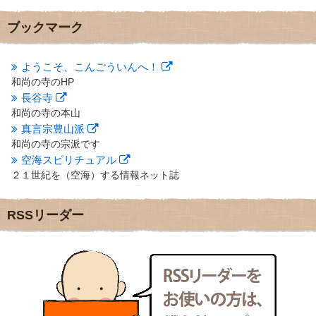
2012年12月
(7)
2012年11月
(7)
ブックマーク
2012年10月
(5)
2012年9月
(8)
ようこそ、こんごういんへ！
2012年8月
(9)
和尚の寺のHP
2012年7月
(10)
長谷寺
2012年6月
(14)
2012年5月
(16)
和尚の寺の本山
2012年4月
(16)
真言宗豊山派
2012年3月
(17)
和尚の寺の宗派です
2012年2月
(20)
空海スピリチュアル
2012年1月
(25)
２１世紀を（空海）する情報ネット誌
2011年12月
(22)
クリプロホームページ
2011年11月
(28)
地域のライターさんです
RSSリーダー
2011年10月
(31)
小豆島 圓満寺
2011年9月
(24)
小豆島霊場第７４番のお寺
2011年8月
(21)
新聞屋の道具箱
2011年7月
(18)
新聞社で使われる用語の解説など
2011年6月
(13)
makotoさんの御符内巡礼記
2011年5月
(15)
東京の巡礼記です
2011年4月
(17)
POLYHEDON