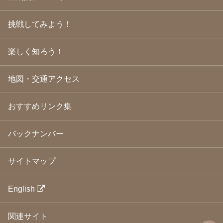
2009年5月
(20)
2009年4月
(24)
挑戦してみよう！
2009年3月
(21)
2009年2月
(19)
楽しく知ろう！
2009年1月
(25)
2008年12月
(22)
2008年11月
(23)
地図・交通アクセス
2008年10月
(31)
2008年9月
(24)
2008年8月
(24)
おすすめリンク集
2008年7月
(23)
2008年6月
(23)
バックナンバー
2008年5月
(21)
2008年4月
(22)
2008年3月
(24)
サイトマップ
2008年2月
(21)
2008年1月
(23)
2007年12月
(26)
English
2007年11月
(25)
2007年10月
(24)
関連サイト
2007年9月
(23)