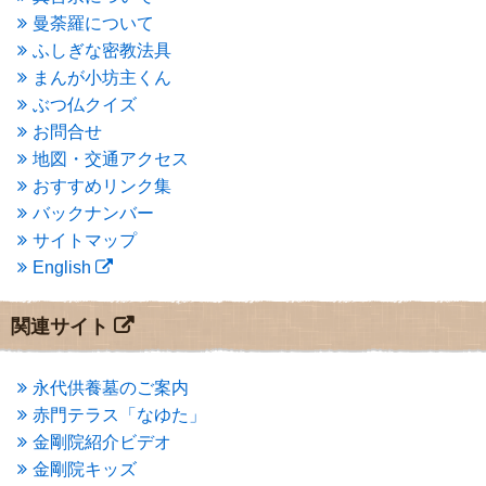
2015年5月
(1)
曼荼羅について
2015年4月
(1)
ふしぎな密教法具
2015年3月
(3)
まんが小坊主くん
2015年2月
(3)
ぶつ仏クイズ
2015年1月
(1)
お問合せ
2014年12月
(2)
2014年9月
(1)
地図・交通アクセス
2014年5月
(1)
おすすめリンク集
2014年4月
(4)
バックナンバー
2014年1月
(1)
サイトマップ
2013年11月
(4)
English
2013年10月
(2)
2013年9月
(4)
2013年8月
(7)
関連サイト
2013年7月
(7)
2013年6月
(6)
2013年5月
(13)
永代供養墓のご案内
2013年4月
(1)
赤門テラス「なゆた」
2013年3月
(4)
金剛院紹介ビデオ
2013年2月
(6)
金剛院キッズ
2013年1月
(6)