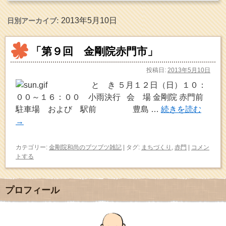
2013年5月10日
日別アーカイブ:
「第９回 金剛院赤門市」
投稿日:
2013年5月10日
と き ５月１２日（日）１０：
００～１６：００ 小雨決行 会 場 金剛院 赤門前
駐車場 および 駅前 豊島 …
続きを読む
→
カテゴリー:
金剛院和尚のブツブツ雑記
|
タグ:
まちづくり
,
赤門
|
コメン
トする
プロフィール