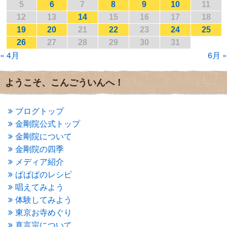
2017年3月
(1)
5
6
7
8
9
10
11
2017年2月
(1)
12
13
14
15
16
17
18
2017年1月
(2)
19
20
21
22
23
24
25
2016年12月
(4)
26
27
28
29
30
31
2016年11月
(3)
« 4月
6月 »
2016年10月
(1)
2016年9月
(3)
2016年8月
(2)
ようこそ、こんごういんへ！
2016年7月
(3)
2016年6月
(2)
2016年5月
(3)
ブログトップ
2016年4月
(4)
金剛院公式トップ
2016年3月
(4)
金剛院について
2016年2月
(5)
金剛院の四季
2016年1月
(3)
メディア紹介
2015年12月
(6)
2015年11月
(4)
ぱぱぱのレシピ
2015年10月
(4)
唱えてみよう
2015年9月
(3)
体験してみよう
2015年8月
(4)
東京お寺めぐり
2015年7月
(4)
真言宗について
2015年6月
(3)