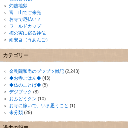
灼熱地獄
富士山でご来光
お寺で厄払い？
ワールドカップ
梅の実に宿る神仏
雨安吾（うあんご）
カテゴリー
金剛院和尚のブツブツ雑記
(2,243)
◆お寺ごはん◆
(43)
◆仏のことば◆
(5)
デジブック
(8)
おふどうクン
(10)
お寺に嫁いで、いま思うこと
(1)
未分類
(29)
過去の記事