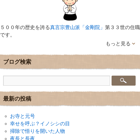
５００年の歴史を誇る
真言宗豊山派「金剛院」
第３３世の住職
です。
もっと見る
ブログ検索
最新の投稿
お寺と元号
幸せを呼ぶ？イノシシの目
掃除で悟りを開いた人物
夜長と長夜