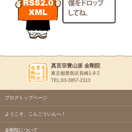
2011年3月
(15)
いろいろなことが書いてあるよ
2011年2月
(22)
bunchan
2011年1月
(22)
あちこち行って！
2010年12月
(21)
目白鍼灸院
2010年11月
(14)
日本人の繊細な体質にあわせた、やさしく気持ちよい鍼灸治療で
2010年10月
(13)
す
2010年9月
(16)
イッパイイチゴ
2010年8月
(13)
おもわず食べたくなっちゃう
2010年7月
(19)
2010年6月
(18)
ほうげん日記
2010年5月
(22)
放言じゃなくて和尚さんの名前だよ
真言宗豊山派 金剛院
2010年4月
(25)
面白いサイトみつけたよ。
東京都豊島区長崎1-9-2
2010年3月
(22)
ヘェ～という感じ
TEL:03-3957-2313
2010年2月
(23)
chocolab.Air♪DIALY
2010年1月
(23)
ラブラドールのワンちゃんがかわいいよ
2009年12月
(18)
ブログトップページ
2009年11月
(20)
2009年10月
(20)
2009年9月
(20)
ようこそ、こんごういんへ！
2009年8月
(18)
2009年7月
(21)
金剛院について
2009年6月
(22)