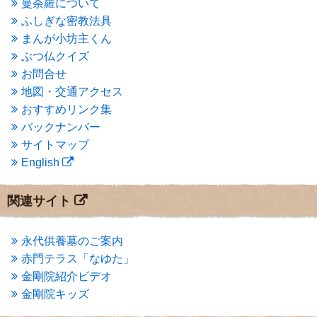
曼荼羅について
2015年3月
(3)
ふしぎな密教法具
2015年2月
(3)
まんが小坊主くん
2015年1月
(1)
ぶつ仏クイズ
2014年12月
(2)
2014年9月
(1)
お問合せ
2014年5月
(1)
地図・交通アクセス
2014年4月
(4)
おすすめリンク集
2014年1月
(1)
バックナンバー
2013年11月
(4)
サイトマップ
2013年10月
(2)
English
2013年9月
(4)
2013年8月
(7)
2013年7月
(7)
関連サイト
2013年6月
(6)
2013年5月
(13)
2013年4月
(1)
永代供養墓のご案内
2013年3月
(4)
赤門テラス「なゆた」
2013年2月
(6)
金剛院紹介ビデオ
2013年1月
(6)
金剛院キッズ
2012年12月
(7)
2012年11月
(7)