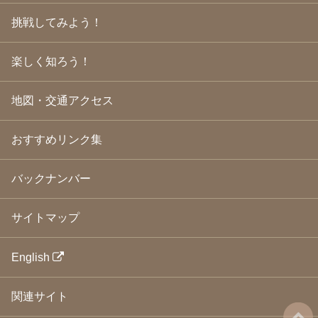
2009年3月
(21)
挑戦してみよう！
2009年2月
(19)
2009年1月
(25)
2008年12月
(22)
楽しく知ろう！
2008年11月
(23)
2008年10月
(31)
地図・交通アクセス
2008年9月
(24)
2008年8月
(24)
2008年7月
(23)
おすすめリンク集
2008年6月
(23)
2008年5月
(21)
2008年4月
(22)
バックナンバー
2008年3月
(24)
2008年2月
(21)
サイトマップ
2008年1月
(23)
2007年12月
(26)
2007年11月
(25)
English
2007年10月
(24)
2007年9月
(23)
関連サイト
2007年8月
(26)
2007年7月
(25)