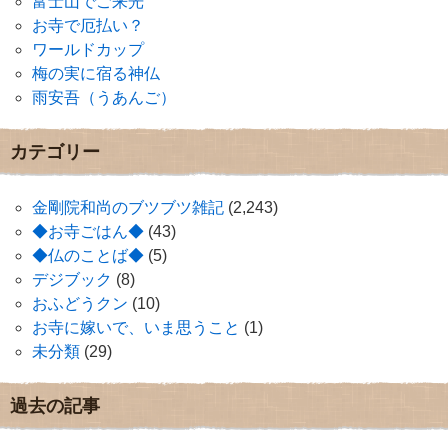
富士山でご来光
お寺で厄払い？
ワールドカップ
梅の実に宿る神仏
雨安吾（うあんご）
カテゴリー
金剛院和尚のブツブツ雑記
(2,243)
◆お寺ごはん◆
(43)
◆仏のことば◆
(5)
デジブック
(8)
おふどうクン
(10)
お寺に嫁いで、いま思うこと
(1)
未分類
(29)
過去の記事