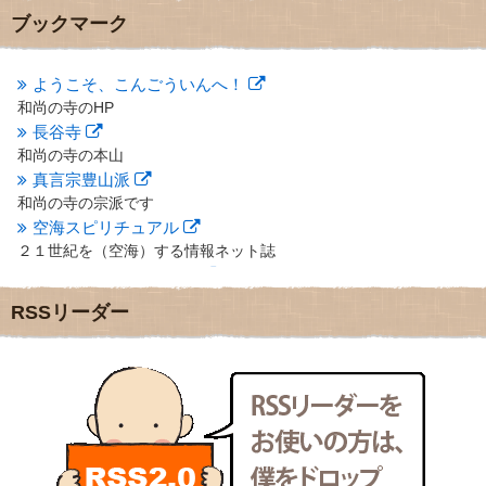
2012年10月
(5)
ブックマーク
2012年9月
(8)
2012年8月
(9)
2012年7月
(10)
ようこそ、こんごういんへ！
2012年6月
(14)
和尚の寺のHP
2012年5月
(16)
長谷寺
2012年4月
(16)
和尚の寺の本山
2012年3月
(17)
真言宗豊山派
2012年2月
(20)
和尚の寺の宗派です
2012年1月
(25)
空海スピリチュアル
2011年12月
(22)
２１世紀を（空海）する情報ネット誌
2011年11月
(28)
クリプロホームページ
2011年10月
(31)
地域のライターさんです
2011年9月
(24)
RSSリーダー
小豆島 圓満寺
2011年8月
(21)
小豆島霊場第７４番のお寺
2011年7月
(18)
新聞屋の道具箱
2011年6月
(13)
新聞社で使われる用語の解説など
2011年5月
(15)
makotoさんの御符内巡礼記
2011年4月
(17)
東京の巡礼記です
2011年3月
(15)
POLYHEDON
2011年2月
(22)