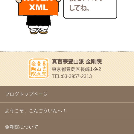
いろいろなことが書いてあるよ
2011年1月
(22)
bunchan
2010年12月
(21)
あちこち行って！
2010年11月
(14)
2010年10月
(13)
目白鍼灸院
2010年9月
(16)
日本人の繊細な体質にあわせた、やさしく気持ちよい鍼灸治療で
2010年8月
(13)
す
2010年7月
(19)
イッパイイチゴ
2010年6月
(18)
おもわず食べたくなっちゃう
2010年5月
(22)
ほうげん日記
2010年4月
(25)
放言じゃなくて和尚さんの名前だよ
真言宗豊山派 金剛院
2010年3月
(22)
面白いサイトみつけたよ。
東京都豊島区長崎1-9-2
2010年2月
(23)
ヘェ～という感じ
TEL:03-3957-2313
2010年1月
(23)
chocolab.Air♪DIALY
2009年12月
(18)
ラブラドールのワンちゃんがかわいいよ
2009年11月
(20)
ブログトップページ
2009年10月
(20)
2009年9月
(20)
2009年8月
(18)
ようこそ、こんごういんへ！
2009年7月
(21)
2009年6月
(22)
金剛院について
2009年5月
(20)
2009年4月
(24)