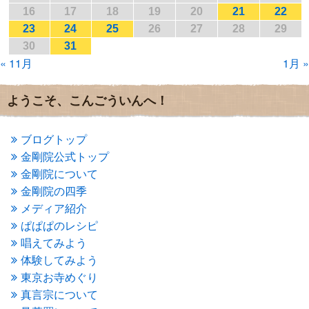
2017年1月
(2)
16
17
18
19
20
21
22
2016年12月
(4)
23
24
25
26
27
28
29
2016年11月
(3)
30
31
2016年10月
(1)
« 11月
1月 »
2016年9月
(3)
2016年8月
(2)
2016年7月
(3)
ようこそ、こんごういんへ！
2016年6月
(2)
2016年5月
(3)
2016年4月
(4)
ブログトップ
2016年3月
(4)
金剛院公式トップ
2016年2月
(5)
金剛院について
2016年1月
(3)
金剛院の四季
2015年12月
(6)
2015年11月
(4)
メディア紹介
2015年10月
(4)
ぱぱぱのレシピ
2015年9月
(3)
唱えてみよう
2015年8月
(4)
体験してみよう
2015年7月
(4)
東京お寺めぐり
2015年6月
(3)
2015年5月
(1)
真言宗について
2015年4月
(1)