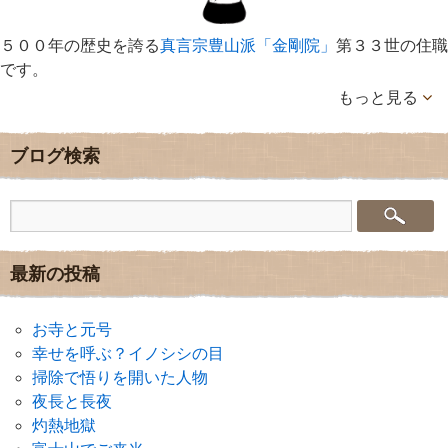
５００年の歴史を誇る
真言宗豊山派「金剛院」
第３３世の住職
です。
もっと見る
ブログ検索
最新の投稿
お寺と元号
幸せを呼ぶ？イノシシの目
掃除で悟りを開いた人物
夜長と長夜
灼熱地獄