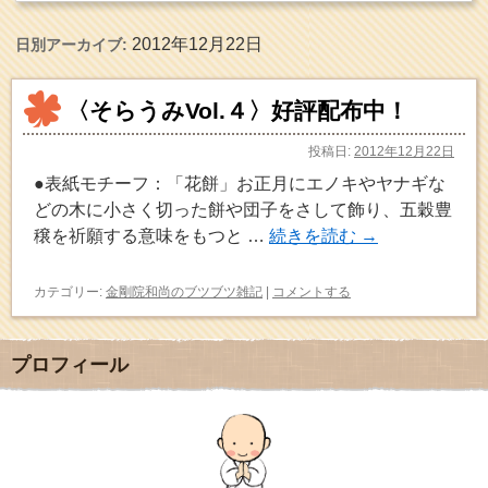
2012年12月22日
日別アーカイブ:
〈そらうみVol.４〉好評配布中！
投稿日:
2012年12月22日
●表紙モチーフ：「花餅」お正月にエノキやヤナギな
どの木に小さく切った餅や団子をさして飾り、五穀豊
穣を祈願する意味をもつと …
続きを読む
→
カテゴリー:
金剛院和尚のブツブツ雑記
|
コメントする
プロフィール