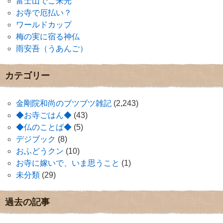
富士山でご来光
お寺で厄払い？
ワールドカップ
梅の実に宿る神仏
雨安吾（うあんご）
カテゴリー
金剛院和尚のブツブツ雑記
(2,243)
◆お寺ごはん◆
(43)
◆仏のことば◆
(5)
デジブック
(8)
おふどうクン
(10)
お寺に嫁いで、いま思うこと
(1)
未分類
(29)
過去の記事