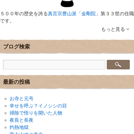
５００年の歴史を誇る
真言宗豊山派「金剛院」
第３３世の住職
です。
もっと見る
ブログ検索
最新の投稿
お寺と元号
幸せを呼ぶ？イノシシの目
掃除で悟りを開いた人物
夜長と長夜
灼熱地獄