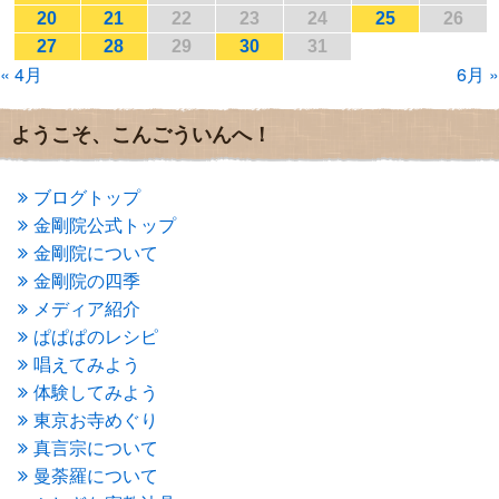
2017年1月
(2)
20
21
22
23
24
25
26
2016年12月
(4)
27
28
29
30
31
2016年11月
(3)
« 4月
6月 »
2016年10月
(1)
2016年9月
(3)
2016年8月
(2)
ようこそ、こんごういんへ！
2016年7月
(3)
2016年6月
(2)
2016年5月
(3)
ブログトップ
2016年4月
(4)
金剛院公式トップ
2016年3月
(4)
金剛院について
2016年2月
(5)
金剛院の四季
2016年1月
(3)
メディア紹介
2015年12月
(6)
2015年11月
(4)
ぱぱぱのレシピ
2015年10月
(4)
唱えてみよう
2015年9月
(3)
体験してみよう
2015年8月
(4)
東京お寺めぐり
2015年7月
(4)
真言宗について
2015年6月
(3)
2015年5月
(1)
曼荼羅について
2015年4月
(1)