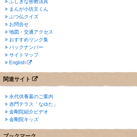
ふしぎな密教法具
2015年3月
(3)
まんが小坊主くん
2015年2月
(3)
ぶつ仏クイズ
2015年1月
(1)
お問合せ
2014年12月
(2)
2014年9月
(1)
地図・交通アクセス
2014年5月
(1)
おすすめリンク集
2014年4月
(4)
バックナンバー
2014年1月
(1)
サイトマップ
2013年11月
(4)
English
2013年10月
(2)
2013年9月
(4)
2013年8月
(7)
関連サイト
2013年7月
(7)
2013年6月
(6)
2013年5月
(13)
永代供養墓のご案内
2013年4月
(1)
赤門テラス「なゆた」
2013年3月
(4)
金剛院紹介ビデオ
2013年2月
(6)
金剛院キッズ
2013年1月
(6)
2012年12月
(7)
2012年11月
(7)
ブックマーク