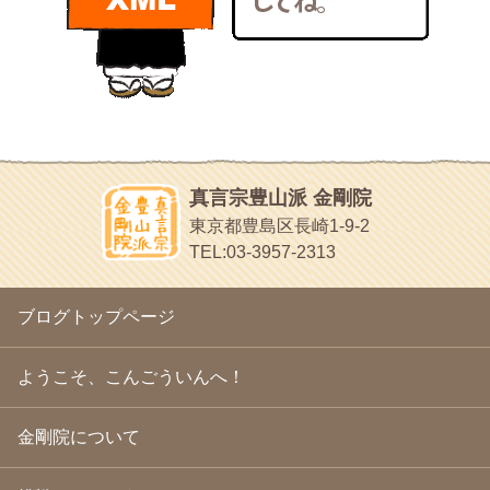
bunchan
2011年1月
(22)
あちこち行って！
2010年12月
(21)
目白鍼灸院
2010年11月
(14)
日本人の繊細な体質にあわせた、やさしく気持ちよい鍼灸治療で
2010年10月
(13)
す
2010年9月
(16)
イッパイイチゴ
2010年8月
(13)
おもわず食べたくなっちゃう
2010年7月
(19)
2010年6月
(18)
ほうげん日記
2010年5月
(22)
放言じゃなくて和尚さんの名前だよ
真言宗豊山派 金剛院
2010年4月
(25)
面白いサイトみつけたよ。
東京都豊島区長崎1-9-2
2010年3月
(22)
ヘェ～という感じ
TEL:03-3957-2313
2010年2月
(23)
chocolab.Air♪DIALY
2010年1月
(23)
ラブラドールのワンちゃんがかわいいよ
2009年12月
(18)
ブログトップページ
2009年11月
(20)
2009年10月
(20)
2009年9月
(20)
ようこそ、こんごういんへ！
2009年8月
(18)
2009年7月
(21)
金剛院について
2009年6月
(22)
2009年5月
(20)
2009年4月
(24)