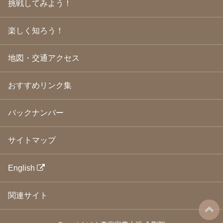
挑戦してみよう！
2009年3月
(21)
2009年2月
(19)
楽しく知ろう！
2009年1月
(25)
2008年12月
(22)
2008年11月
(23)
地図・交通アクセス
2008年10月
(31)
2008年9月
(24)
2008年8月
(24)
おすすめリンク集
2008年7月
(23)
2008年6月
(23)
バックナンバー
2008年5月
(21)
2008年4月
(22)
2008年3月
(24)
サイトマップ
2008年2月
(21)
2008年1月
(23)
2007年12月
(26)
English
2007年11月
(25)
2007年10月
(24)
関連サイト
2007年9月
(23)
2007年8月
(26)
2007年7月
(25)