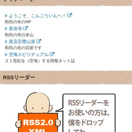
2012年10月
(5)
2012年9月
(8)
ようこそ、こんごういんへ！
2012年8月
(9)
和尚の寺のHP
2012年7月
(10)
長谷寺
2012年6月
(14)
2012年5月
(16)
和尚の寺の本山
2012年4月
(16)
真言宗豊山派
2012年3月
(17)
和尚の寺の宗派です
2012年2月
(20)
空海スピリチュアル
2012年1月
(25)
２１世紀を（空海）する情報ネット誌
2011年12月
(22)
クリプロホームページ
2011年11月
(28)
地域のライターさんです
RSSリーダー
2011年10月
(31)
小豆島 圓満寺
2011年9月
(24)
小豆島霊場第７４番のお寺
2011年8月
(21)
新聞屋の道具箱
2011年7月
(18)
新聞社で使われる用語の解説など
2011年6月
(13)
makotoさんの御符内巡礼記
2011年5月
(15)
東京の巡礼記です
2011年4月
(17)
POLYHEDON
2011年3月
(15)
いろいろなことが書いてあるよ
2011年2月
(22)