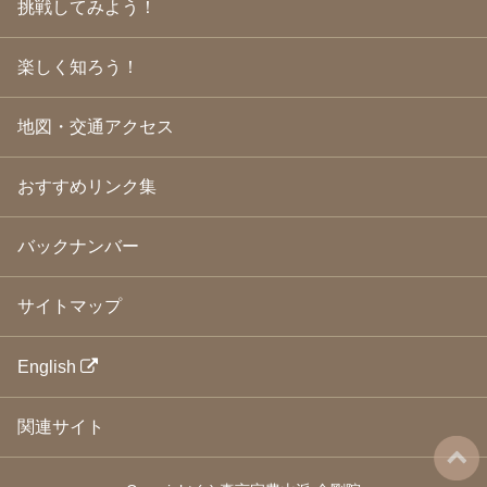
挑戦してみよう！
2009年3月
(21)
2009年2月
(19)
楽しく知ろう！
2009年1月
(25)
2008年12月
(22)
2008年11月
(23)
地図・交通アクセス
2008年10月
(31)
2008年9月
(24)
2008年8月
(24)
おすすめリンク集
2008年7月
(23)
2008年6月
(23)
バックナンバー
2008年5月
(21)
2008年4月
(22)
2008年3月
(24)
サイトマップ
2008年2月
(21)
2008年1月
(23)
2007年12月
(26)
English
2007年11月
(25)
2007年10月
(24)
関連サイト
2007年9月
(23)
2007年8月
(26)
2007年7月
(25)