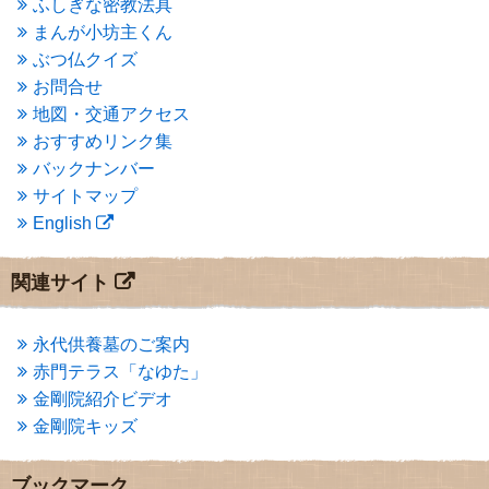
ふしぎな密教法具
2015年3月
(3)
まんが小坊主くん
2015年2月
(3)
ぶつ仏クイズ
2015年1月
(1)
お問合せ
2014年12月
(2)
2014年9月
(1)
地図・交通アクセス
2014年5月
(1)
おすすめリンク集
2014年4月
(4)
バックナンバー
2014年1月
(1)
サイトマップ
2013年11月
(4)
English
2013年10月
(2)
2013年9月
(4)
2013年8月
(7)
関連サイト
2013年7月
(7)
2013年6月
(6)
2013年5月
(13)
永代供養墓のご案内
2013年4月
(1)
赤門テラス「なゆた」
2013年3月
(4)
金剛院紹介ビデオ
2013年2月
(6)
金剛院キッズ
2013年1月
(6)
2012年12月
(7)
2012年11月
(7)
ブックマーク