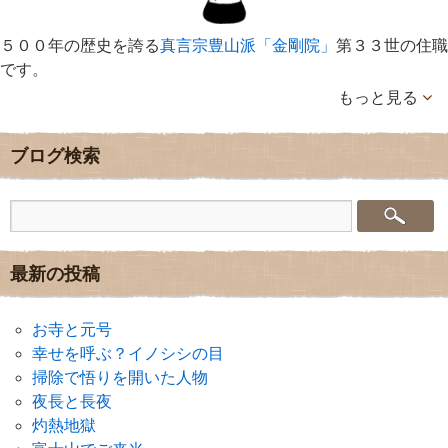
５００年の歴史を誇る
真言宗豊山派「金剛院」
第３３世の住職
です。
もっと見る
ブログ検索
最新の投稿
お寺と元号
幸せを呼ぶ？イノシシの目
掃除で悟りを開いた人物
夜長と長夜
灼熱地獄