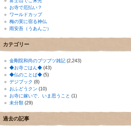
富士山でご来光
お寺で厄払い？
ワールドカップ
梅の実に宿る神仏
雨安吾（うあんご）
カテゴリー
金剛院和尚のブツブツ雑記
(2,243)
◆お寺ごはん◆
(43)
◆仏のことば◆
(5)
デジブック
(8)
おふどうクン
(10)
お寺に嫁いで、いま思うこと
(1)
未分類
(29)
過去の記事