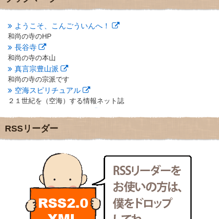
2012年10月
(5)
2012年9月
(8)
ようこそ、こんごういんへ！
2012年8月
(9)
和尚の寺のHP
2012年7月
(10)
長谷寺
2012年6月
(14)
2012年5月
(16)
和尚の寺の本山
2012年4月
(16)
真言宗豊山派
2012年3月
(17)
和尚の寺の宗派です
2012年2月
(20)
空海スピリチュアル
2012年1月
(25)
２１世紀を（空海）する情報ネット誌
2011年12月
(22)
クリプロホームページ
2011年11月
(28)
地域のライターさんです
RSSリーダー
2011年10月
(31)
小豆島 圓満寺
2011年9月
(24)
小豆島霊場第７４番のお寺
2011年8月
(21)
新聞屋の道具箱
2011年7月
(18)
新聞社で使われる用語の解説など
2011年6月
(13)
makotoさんの御符内巡礼記
2011年5月
(15)
東京の巡礼記です
2011年4月
(17)
POLYHEDON
2011年3月
(15)
いろいろなことが書いてあるよ
2011年2月
(22)