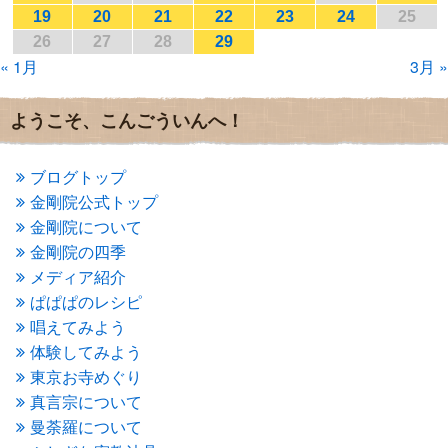
2017年1月
(2)
19
20
21
22
23
24
25
2016年12月
(4)
26
27
28
29
2016年11月
(3)
« 1月
3月 »
2016年10月
(1)
2016年9月
(3)
2016年8月
(2)
ようこそ、こんごういんへ！
2016年7月
(3)
2016年6月
(2)
2016年5月
(3)
ブログトップ
2016年4月
(4)
金剛院公式トップ
2016年3月
(4)
金剛院について
2016年2月
(5)
金剛院の四季
2016年1月
(3)
メディア紹介
2015年12月
(6)
2015年11月
(4)
ぱぱぱのレシピ
2015年10月
(4)
唱えてみよう
2015年9月
(3)
体験してみよう
2015年8月
(4)
東京お寺めぐり
2015年7月
(4)
真言宗について
2015年6月
(3)
2015年5月
(1)
曼荼羅について
2015年4月
(1)