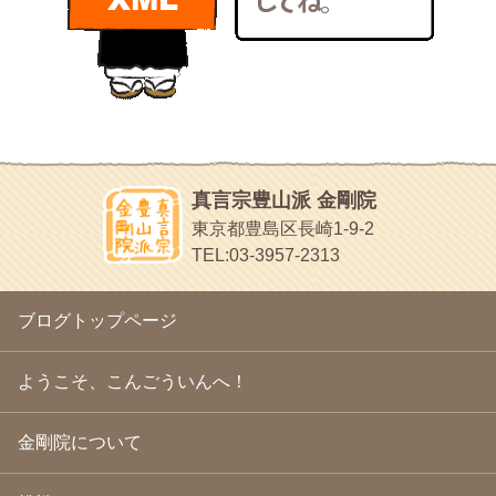
bunchan
2011年1月
(22)
あちこち行って！
2010年12月
(21)
目白鍼灸院
2010年11月
(14)
日本人の繊細な体質にあわせた、やさしく気持ちよい鍼灸治療で
2010年10月
(13)
す
2010年9月
(16)
イッパイイチゴ
2010年8月
(13)
おもわず食べたくなっちゃう
2010年7月
(19)
2010年6月
(18)
ほうげん日記
2010年5月
(22)
放言じゃなくて和尚さんの名前だよ
真言宗豊山派 金剛院
2010年4月
(25)
面白いサイトみつけたよ。
東京都豊島区長崎1-9-2
2010年3月
(22)
ヘェ～という感じ
TEL:03-3957-2313
2010年2月
(23)
chocolab.Air♪DIALY
2010年1月
(23)
ラブラドールのワンちゃんがかわいいよ
2009年12月
(18)
ブログトップページ
2009年11月
(20)
2009年10月
(20)
2009年9月
(20)
ようこそ、こんごういんへ！
2009年8月
(18)
2009年7月
(21)
金剛院について
2009年6月
(22)
2009年5月
(20)
2009年4月
(24)