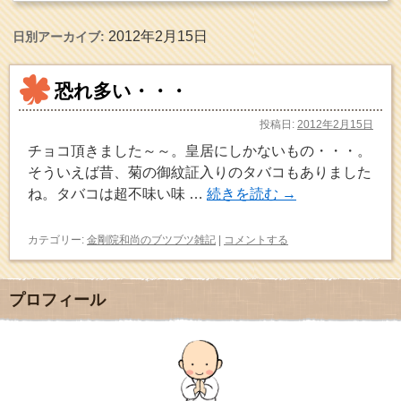
2012年2月15日
日別アーカイブ:
恐れ多い・・・
投稿日:
2012年2月15日
チョコ頂きました～～。皇居にしかないもの・・・。
そういえば昔、菊の御紋証入りのタバコもありました
ね。タバコは超不味い味 …
続きを読む
→
カテゴリー:
金剛院和尚のブツブツ雑記
|
コメントする
プロフィール