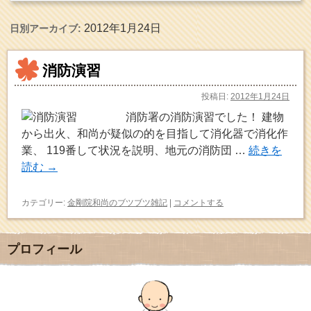
2012年1月24日
日別アーカイブ:
消防演習
投稿日:
2012年1月24日
消防署の消防演習でした！ 建物
から出火、和尚が疑似の的を目指して消化器で消化作
業、 119番して状況を説明、地元の消防団 …
続きを
読む
→
カテゴリー:
金剛院和尚のブツブツ雑記
|
コメントする
プロフィール