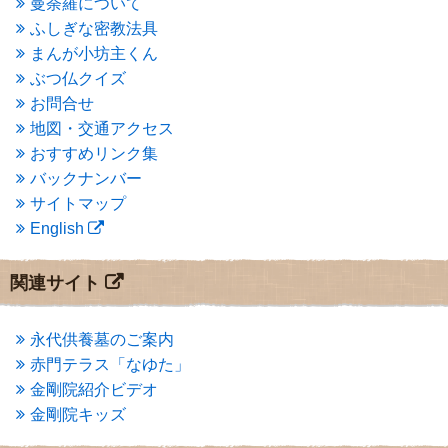
2015年5月
(1)
曼荼羅について
2015年4月
(1)
ふしぎな密教法具
2015年3月
(3)
まんが小坊主くん
2015年2月
(3)
ぶつ仏クイズ
2015年1月
(1)
お問合せ
2014年12月
(2)
2014年9月
(1)
地図・交通アクセス
2014年5月
(1)
おすすめリンク集
2014年4月
(4)
バックナンバー
2014年1月
(1)
サイトマップ
2013年11月
(4)
English
2013年10月
(2)
2013年9月
(4)
2013年8月
(7)
関連サイト
2013年7月
(7)
2013年6月
(6)
2013年5月
(13)
永代供養墓のご案内
2013年4月
(1)
赤門テラス「なゆた」
2013年3月
(4)
金剛院紹介ビデオ
2013年2月
(6)
金剛院キッズ
2013年1月
(6)
2012年12月
(7)