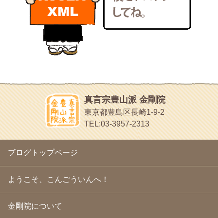
いろいろなことが書いてあるよ
2011年2月
(22)
bunchan
2011年1月
(22)
あちこち行って！
2010年12月
(21)
目白鍼灸院
2010年11月
(14)
日本人の繊細な体質にあわせた、やさしく気持ちよい鍼灸治療で
2010年10月
(13)
す
2010年9月
(16)
イッパイイチゴ
2010年8月
(13)
おもわず食べたくなっちゃう
2010年7月
(19)
2010年6月
(18)
ほうげん日記
2010年5月
(22)
放言じゃなくて和尚さんの名前だよ
真言宗豊山派 金剛院
2010年4月
(25)
面白いサイトみつけたよ。
東京都豊島区長崎1-9-2
2010年3月
(22)
ヘェ～という感じ
TEL:03-3957-2313
2010年2月
(23)
chocolab.Air♪DIALY
2010年1月
(23)
ラブラドールのワンちゃんがかわいいよ
2009年12月
(18)
ブログトップページ
2009年11月
(20)
2009年10月
(20)
2009年9月
(20)
ようこそ、こんごういんへ！
2009年8月
(18)
2009年7月
(21)
金剛院について
2009年6月
(22)