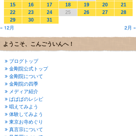
2017年2月
(1)
15
16
17
18
19
20
21
2017年1月
(2)
22
23
24
25
26
27
28
2016年12月
(4)
29
30
31
2016年11月
(3)
« 12月
2月 »
2016年10月
(1)
2016年9月
(3)
2016年8月
(2)
ようこそ、こんごういんへ！
2016年7月
(3)
2016年6月
(2)
2016年5月
(3)
ブログトップ
2016年4月
(4)
金剛院公式トップ
2016年3月
(4)
金剛院について
2016年2月
(5)
金剛院の四季
2016年1月
(3)
メディア紹介
2015年12月
(6)
2015年11月
(4)
ぱぱぱのレシピ
2015年10月
(4)
唱えてみよう
2015年9月
(3)
体験してみよう
2015年8月
(4)
東京お寺めぐり
2015年7月
(4)
真言宗について
2015年6月
(3)