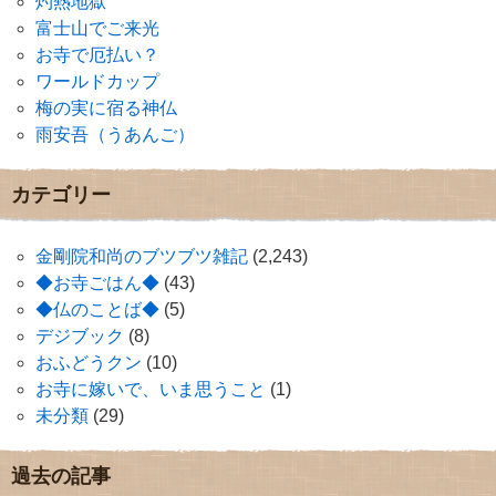
灼熱地獄
富士山でご来光
お寺で厄払い？
ワールドカップ
梅の実に宿る神仏
雨安吾（うあんご）
カテゴリー
金剛院和尚のブツブツ雑記
(2,243)
◆お寺ごはん◆
(43)
◆仏のことば◆
(5)
デジブック
(8)
おふどうクン
(10)
お寺に嫁いで、いま思うこと
(1)
未分類
(29)
過去の記事