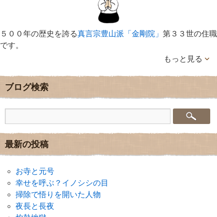
５００年の歴史を誇る
真言宗豊山派「金剛院」
第３３世の住職
です。
もっと見る
ブログ検索
最新の投稿
お寺と元号
幸せを呼ぶ？イノシシの目
掃除で悟りを開いた人物
夜長と長夜