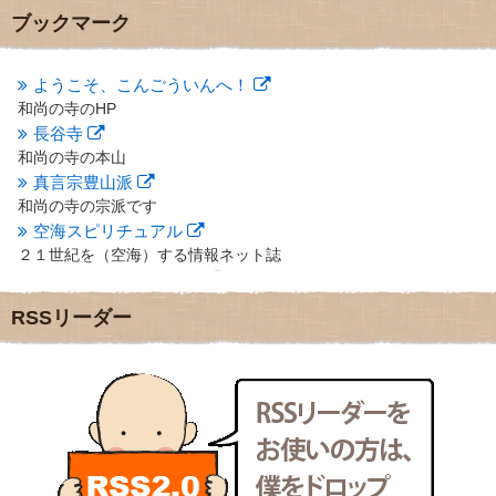
2012年11月
(7)
ブックマーク
2012年10月
(5)
2012年9月
(8)
ようこそ、こんごういんへ！
2012年8月
(9)
和尚の寺のHP
2012年7月
(10)
長谷寺
2012年6月
(14)
2012年5月
(16)
和尚の寺の本山
2012年4月
(16)
真言宗豊山派
2012年3月
(17)
和尚の寺の宗派です
2012年2月
(20)
空海スピリチュアル
2012年1月
(25)
２１世紀を（空海）する情報ネット誌
2011年12月
(22)
クリプロホームページ
2011年11月
(28)
地域のライターさんです
RSSリーダー
2011年10月
(31)
小豆島 圓満寺
2011年9月
(24)
小豆島霊場第７４番のお寺
2011年8月
(21)
新聞屋の道具箱
2011年7月
(18)
新聞社で使われる用語の解説など
2011年6月
(13)
makotoさんの御符内巡礼記
2011年5月
(15)
東京の巡礼記です
2011年4月
(17)
POLYHEDON
2011年3月
(15)