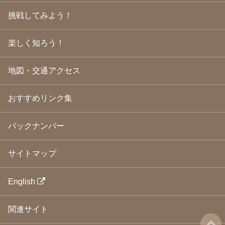
2009年5月
(20)
2009年4月
(24)
挑戦してみよう！
2009年3月
(21)
2009年2月
(19)
楽しく知ろう！
2009年1月
(25)
2008年12月
(22)
2008年11月
(23)
地図・交通アクセス
2008年10月
(31)
2008年9月
(24)
2008年8月
(24)
おすすめリンク集
2008年7月
(23)
2008年6月
(23)
バックナンバー
2008年5月
(21)
2008年4月
(22)
2008年3月
(24)
サイトマップ
2008年2月
(21)
2008年1月
(23)
2007年12月
(26)
English
2007年11月
(25)
2007年10月
(24)
関連サイト
2007年9月
(23)
2007年8月
(26)