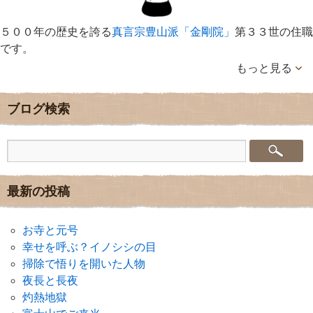
５００年の歴史を誇る
真言宗豊山派「金剛院」
第３３世の住職
です。
もっと見る
ブログ検索
最新の投稿
お寺と元号
幸せを呼ぶ？イノシシの目
掃除で悟りを開いた人物
夜長と長夜
灼熱地獄