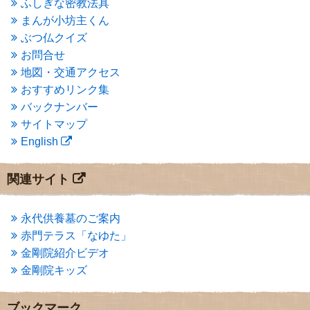
ふしぎな密教法具
2015年3月
(3)
まんが小坊主くん
2015年2月
(3)
ぶつ仏クイズ
2015年1月
(1)
お問合せ
2014年12月
(2)
2014年9月
(1)
地図・交通アクセス
2014年5月
(1)
おすすめリンク集
2014年4月
(4)
バックナンバー
2014年1月
(1)
サイトマップ
2013年11月
(4)
English
2013年10月
(2)
2013年9月
(4)
2013年8月
(7)
関連サイト
2013年7月
(7)
2013年6月
(6)
2013年5月
(13)
永代供養墓のご案内
2013年4月
(1)
赤門テラス「なゆた」
2013年3月
(4)
金剛院紹介ビデオ
2013年2月
(6)
金剛院キッズ
2013年1月
(6)
2012年12月
(7)
2012年11月
(7)
ブックマーク