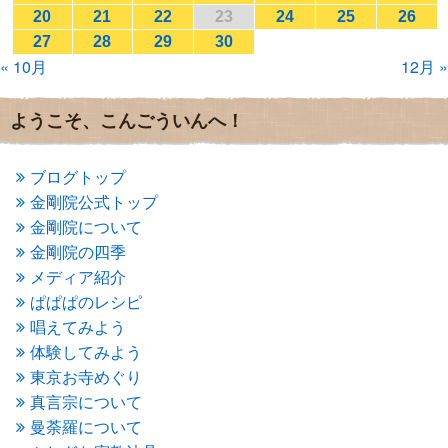
2017年1月
(2)
20
21
22
23
24
25
26
2016年12月
(4)
27
28
29
30
2016年11月
(3)
« 10月
12月 »
2016年10月
(1)
2016年9月
(3)
2016年8月
(2)
ようこそ、こんごういんへ！
2016年7月
(3)
2016年6月
(2)
2016年5月
(3)
ブログトップ
2016年4月
(4)
金剛院公式トップ
2016年3月
(4)
金剛院について
2016年2月
(5)
金剛院の四季
2016年1月
(3)
メディア紹介
2015年12月
(6)
2015年11月
(4)
ぱぱぱのレシピ
2015年10月
(4)
唱えてみよう
2015年9月
(3)
体験してみよう
2015年8月
(4)
東京お寺めぐり
2015年7月
(4)
真言宗について
2015年6月
(3)
2015年5月
(1)
曼荼羅について
2015年4月
(1)