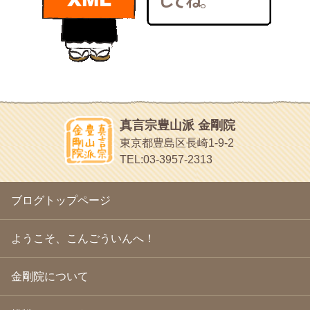
bunchan
2011年1月
(22)
あちこち行って！
2010年12月
(21)
目白鍼灸院
2010年11月
(14)
日本人の繊細な体質にあわせた、やさしく気持ちよい鍼灸治療で
2010年10月
(13)
す
2010年9月
(16)
イッパイイチゴ
2010年8月
(13)
おもわず食べたくなっちゃう
2010年7月
(19)
2010年6月
(18)
ほうげん日記
2010年5月
(22)
放言じゃなくて和尚さんの名前だよ
真言宗豊山派 金剛院
2010年4月
(25)
面白いサイトみつけたよ。
東京都豊島区長崎1-9-2
2010年3月
(22)
ヘェ～という感じ
TEL:03-3957-2313
2010年2月
(23)
chocolab.Air♪DIALY
2010年1月
(23)
ラブラドールのワンちゃんがかわいいよ
2009年12月
(18)
ブログトップページ
2009年11月
(20)
2009年10月
(20)
2009年9月
(20)
ようこそ、こんごういんへ！
2009年8月
(18)
2009年7月
(21)
金剛院について
2009年6月
(22)
2009年5月
(20)
2009年4月
(24)