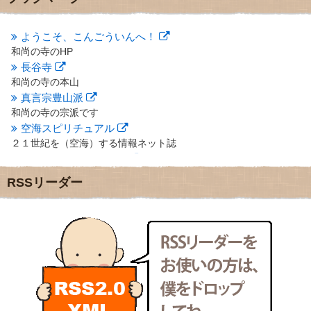
2012年10月
(5)
2012年9月
(8)
ようこそ、こんごういんへ！
2012年8月
(9)
和尚の寺のHP
2012年7月
(10)
長谷寺
2012年6月
(14)
2012年5月
(16)
和尚の寺の本山
2012年4月
(16)
真言宗豊山派
2012年3月
(17)
和尚の寺の宗派です
2012年2月
(20)
空海スピリチュアル
2012年1月
(25)
２１世紀を（空海）する情報ネット誌
2011年12月
(22)
クリプロホームページ
2011年11月
(28)
地域のライターさんです
RSSリーダー
2011年10月
(31)
小豆島 圓満寺
2011年9月
(24)
小豆島霊場第７４番のお寺
2011年8月
(21)
新聞屋の道具箱
2011年7月
(18)
新聞社で使われる用語の解説など
2011年6月
(13)
makotoさんの御符内巡礼記
2011年5月
(15)
東京の巡礼記です
2011年4月
(17)
POLYHEDON
2011年3月
(15)
いろいろなことが書いてあるよ
2011年2月
(22)