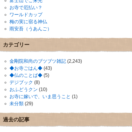
富士山でご来光
お寺で厄払い？
ワールドカップ
梅の実に宿る神仏
雨安吾（うあんご）
カテゴリー
金剛院和尚のブツブツ雑記
(2,243)
◆お寺ごはん◆
(43)
◆仏のことば◆
(5)
デジブック
(8)
おふどうクン
(10)
お寺に嫁いで、いま思うこと
(1)
未分類
(29)
過去の記事