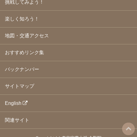
挑戦してみよう！
2009年3月
(21)
2009年2月
(19)
楽しく知ろう！
2009年1月
(25)
2008年12月
(22)
2008年11月
(23)
地図・交通アクセス
2008年10月
(31)
2008年9月
(24)
2008年8月
(24)
おすすめリンク集
2008年7月
(23)
2008年6月
(23)
バックナンバー
2008年5月
(21)
2008年4月
(22)
2008年3月
(24)
サイトマップ
2008年2月
(21)
2008年1月
(23)
2007年12月
(26)
English
2007年11月
(25)
2007年10月
(24)
関連サイト
2007年9月
(23)
2007年8月
(26)
2007年7月
(25)