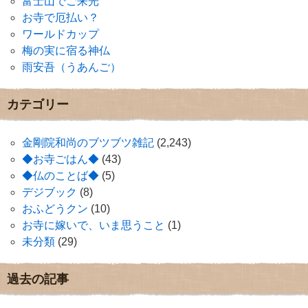
富士山でご来光
お寺で厄払い？
ワールドカップ
梅の実に宿る神仏
雨安吾（うあんご）
カテゴリー
金剛院和尚のブツブツ雑記
(2,243)
◆お寺ごはん◆
(43)
◆仏のことば◆
(5)
デジブック
(8)
おふどうクン
(10)
お寺に嫁いで、いま思うこと
(1)
未分類
(29)
過去の記事