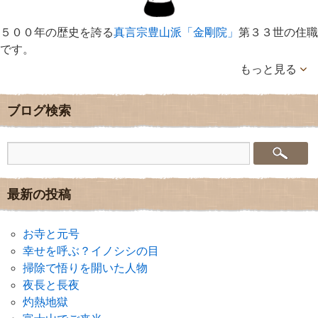
５００年の歴史を誇る
真言宗豊山派「金剛院」
第３３世の住職
です。
もっと見る
ブログ検索
最新の投稿
お寺と元号
幸せを呼ぶ？イノシシの目
掃除で悟りを開いた人物
夜長と長夜
灼熱地獄