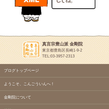
bunchan
2011年1月
(22)
あちこち行って！
2010年12月
(21)
目白鍼灸院
2010年11月
(14)
日本人の繊細な体質にあわせた、やさしく気持ちよい鍼灸治療で
2010年10月
(13)
す
2010年9月
(16)
イッパイイチゴ
2010年8月
(13)
おもわず食べたくなっちゃう
2010年7月
(19)
2010年6月
(18)
ほうげん日記
2010年5月
(22)
放言じゃなくて和尚さんの名前だよ
真言宗豊山派 金剛院
2010年4月
(25)
面白いサイトみつけたよ。
東京都豊島区長崎1-9-2
2010年3月
(22)
ヘェ～という感じ
TEL:03-3957-2313
2010年2月
(23)
chocolab.Air♪DIALY
2010年1月
(23)
ラブラドールのワンちゃんがかわいいよ
2009年12月
(18)
ブログトップページ
2009年11月
(20)
2009年10月
(20)
2009年9月
(20)
ようこそ、こんごういんへ！
2009年8月
(18)
2009年7月
(21)
金剛院について
2009年6月
(22)
2009年5月
(20)
2009年4月
(24)