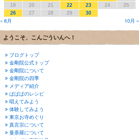
2017年1月
(2)
19
20
21
22
23
24
25
2016年12月
(4)
26
27
28
29
30
2016年11月
(3)
« 8月
10月 »
2016年10月
(1)
2016年9月
(3)
2016年8月
(2)
ようこそ、こんごういんへ！
2016年7月
(3)
2016年6月
(2)
2016年5月
(3)
ブログトップ
2016年4月
(4)
金剛院公式トップ
2016年3月
(4)
金剛院について
2016年2月
(5)
金剛院の四季
2016年1月
(3)
メディア紹介
2015年12月
(6)
2015年11月
(4)
ぱぱぱのレシピ
2015年10月
(4)
唱えてみよう
2015年9月
(3)
体験してみよう
2015年8月
(4)
東京お寺めぐり
2015年7月
(4)
真言宗について
2015年6月
(3)
2015年5月
(1)
曼荼羅について
2015年4月
(1)