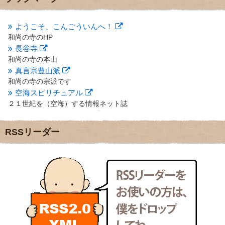
2012年10月
(5)
2012年9月
(8)
ようこそ、こんごういんへ！
2012年8月
(9)
和尚の寺のHP
2012年7月
(10)
長谷寺
2012年6月
(14)
2012年5月
(16)
和尚の寺の本山
2012年4月
(16)
真言宗豊山派
2012年3月
(17)
和尚の寺の宗派です
2012年2月
(20)
空海スピリチュアル
2012年1月
(25)
２１世紀を（空海）する情報ネット誌
2011年12月
(22)
クリプロホームページ
2011年11月
(28)
地域のライターさんです
RSSリーダー
2011年10月
(31)
小豆島 圓満寺
2011年9月
(24)
小豆島霊場第７４番のお寺
2011年8月
(21)
新聞屋の道具箱
2011年7月
(18)
新聞社で使われる用語の解説など
2011年6月
(13)
makotoさんの御符内巡礼記
2011年5月
(15)
東京の巡礼記です
2011年4月
(17)
POLYHEDON
2011年3月
(15)
いろいろなことが書いてあるよ
2011年2月
(22)