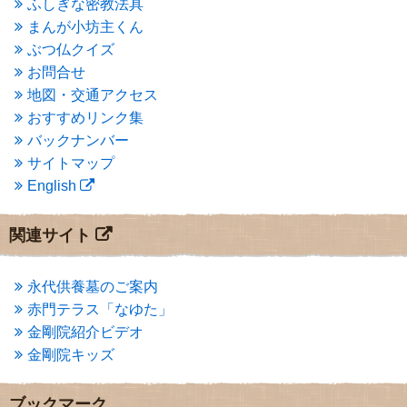
ふしぎな密教法具
2015年3月
(3)
まんが小坊主くん
2015年2月
(3)
ぶつ仏クイズ
2015年1月
(1)
お問合せ
2014年12月
(2)
2014年9月
(1)
地図・交通アクセス
2014年5月
(1)
おすすめリンク集
2014年4月
(4)
バックナンバー
2014年1月
(1)
サイトマップ
2013年11月
(4)
English
2013年10月
(2)
2013年9月
(4)
2013年8月
(7)
関連サイト
2013年7月
(7)
2013年6月
(6)
2013年5月
(13)
永代供養墓のご案内
2013年4月
(1)
赤門テラス「なゆた」
2013年3月
(4)
金剛院紹介ビデオ
2013年2月
(6)
金剛院キッズ
2013年1月
(6)
2012年12月
(7)
2012年11月
(7)
ブックマーク