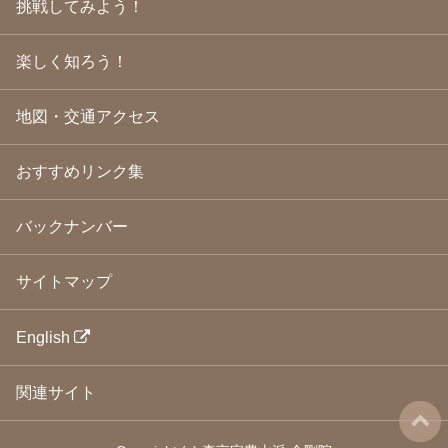
挑戦してみよう！
2009年3月
(21)
2009年2月
(19)
楽しく知ろう！
2009年1月
(25)
2008年12月
(22)
2008年11月
(23)
地図・交通アクセス
2008年10月
(31)
2008年9月
(24)
2008年8月
(24)
おすすめリンク集
2008年7月
(23)
2008年6月
(23)
バックナンバー
2008年5月
(21)
2008年4月
(22)
2008年3月
(24)
サイトマップ
2008年2月
(21)
2008年1月
(23)
2007年12月
(26)
English
2007年11月
(25)
2007年10月
(24)
関連サイト
2007年9月
(23)
2007年8月
(26)
2007年7月
(25)