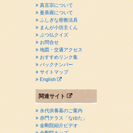
真言宗について
曼荼羅について
ふしぎな密教法具
まんが小坊主くん
ぶつ仏クイズ
お問合せ
地図・交通アクセス
おすすめリンク集
バックナンバー
サイトマップ
English
関連サイト
永代供養墓のご案内
赤門テラス「なゆた」
金剛院紹介ビデオ
金剛院キッズ