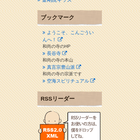
ブックマーク
ようこそ、こんごうい
んへ！
和尚の寺のHP
長谷寺
和尚の寺の本山
真言宗豊山派
和尚の寺の宗派です
空海スピリチュアル
２１世紀を（空海）する情
報ネット誌
RSSリーダー
クリプロホームページ
地域のライターさんです
小豆島 圓満寺
小豆島霊場第７４番のお寺
新聞屋の道具箱