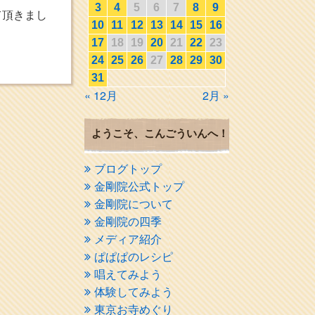
3
4
5
6
7
8
9
て頂きまし
10
11
12
13
14
15
16
17
18
19
20
21
22
23
24
25
26
27
28
29
30
31
« 12月
2月 »
ようこそ、こんごういんへ！
ブログトップ
金剛院公式トップ
金剛院について
金剛院の四季
メディア紹介
ぱぱぱのレシピ
唱えてみよう
体験してみよう
東京お寺めぐり