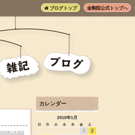
ブログトップ
金剛院公式トップへ
カレンダー
2010年1月
日
月
火
水
木
金
土
1
2
2010年1月28日