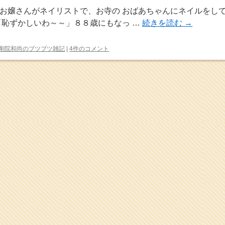
お嬢さんがネイリストで、お寺の おばあちゃんにネイルをし
「恥ずかしいわ～～」８８歳にもなっ …
続きを読む
→
剛院和尚のブツブツ雑記
|
4件のコメント