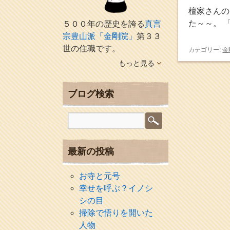
檀家さんの
た～～。 
５００年の歴史を誇る
真言
宗豊山派「金剛院」
第３３
世の住職です。
カテゴリー:
金
もっと見る
ブログ検索
最新の投稿
お寺と元号
幸せを呼ぶ？イノシ
シの目
掃除で悟りを開いた
人物