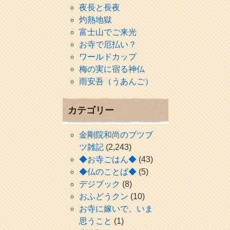
夜長と長夜
灼熱地獄
富士山でご来光
お寺で厄払い？
ワールドカップ
梅の実に宿る神仏
雨安吾（うあんご）
カテゴリー
金剛院和尚のブツブ
ツ雑記
(2,243)
◆お寺ごはん◆
(43)
◆仏のことば◆
(5)
デジブック
(8)
おふどうクン
(10)
お寺に嫁いで、いま
思うこと
(1)