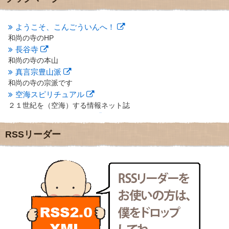
2012年10月
(5)
2012年9月
(8)
ようこそ、こんごういんへ！
2012年8月
(9)
和尚の寺のHP
2012年7月
(10)
長谷寺
2012年6月
(14)
2012年5月
(16)
和尚の寺の本山
2012年4月
(16)
真言宗豊山派
2012年3月
(17)
和尚の寺の宗派です
2012年2月
(20)
空海スピリチュアル
2012年1月
(25)
２１世紀を（空海）する情報ネット誌
2011年12月
(22)
クリプロホームページ
2011年11月
(28)
地域のライターさんです
RSSリーダー
2011年10月
(31)
小豆島 圓満寺
2011年9月
(24)
小豆島霊場第７４番のお寺
2011年8月
(21)
新聞屋の道具箱
2011年7月
(18)
新聞社で使われる用語の解説など
2011年6月
(13)
makotoさんの御符内巡礼記
2011年5月
(15)
東京の巡礼記です
2011年4月
(17)
POLYHEDON
2011年3月
(15)
いろいろなことが書いてあるよ
2011年2月
(22)