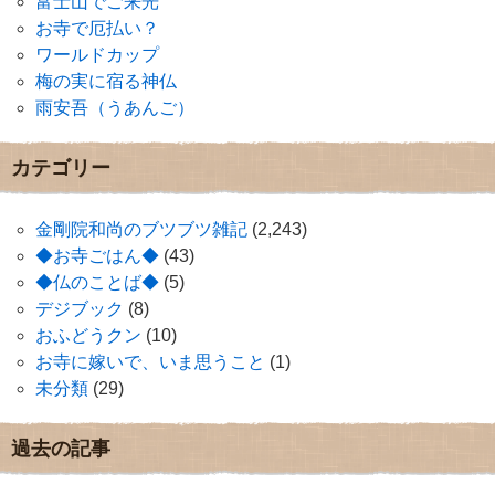
富士山でご来光
お寺で厄払い？
ワールドカップ
梅の実に宿る神仏
雨安吾（うあんご）
カテゴリー
金剛院和尚のブツブツ雑記
(2,243)
◆お寺ごはん◆
(43)
◆仏のことば◆
(5)
デジブック
(8)
おふどうクン
(10)
お寺に嫁いで、いま思うこと
(1)
未分類
(29)
過去の記事