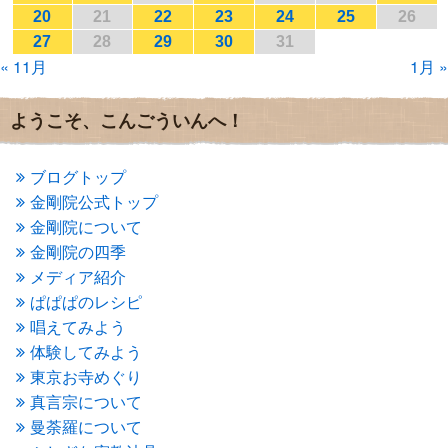
2017年1月
(2)
20
21
22
23
24
25
26
2016年12月
(4)
27
28
29
30
31
2016年11月
(3)
« 11月
1月 »
2016年10月
(1)
2016年9月
(3)
2016年8月
(2)
ようこそ、こんごういんへ！
2016年7月
(3)
2016年6月
(2)
2016年5月
(3)
ブログトップ
2016年4月
(4)
金剛院公式トップ
2016年3月
(4)
金剛院について
2016年2月
(5)
金剛院の四季
2016年1月
(3)
メディア紹介
2015年12月
(6)
2015年11月
(4)
ぱぱぱのレシピ
2015年10月
(4)
唱えてみよう
2015年9月
(3)
体験してみよう
2015年8月
(4)
東京お寺めぐり
2015年7月
(4)
真言宗について
2015年6月
(3)
2015年5月
(1)
曼荼羅について
2015年4月
(1)