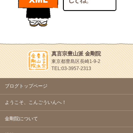
bunchan
2011年1月
(22)
あちこち行って！
2010年12月
(21)
目白鍼灸院
2010年11月
(14)
日本人の繊細な体質にあわせた、やさしく気持ちよい鍼灸治療で
2010年10月
(13)
す
2010年9月
(16)
イッパイイチゴ
2010年8月
(13)
おもわず食べたくなっちゃう
2010年7月
(19)
2010年6月
(18)
ほうげん日記
2010年5月
(22)
放言じゃなくて和尚さんの名前だよ
真言宗豊山派 金剛院
2010年4月
(25)
面白いサイトみつけたよ。
東京都豊島区長崎1-9-2
2010年3月
(22)
ヘェ～という感じ
TEL:03-3957-2313
2010年2月
(23)
chocolab.Air♪DIALY
2010年1月
(23)
ラブラドールのワンちゃんがかわいいよ
2009年12月
(18)
ブログトップページ
2009年11月
(20)
2009年10月
(20)
2009年9月
(20)
ようこそ、こんごういんへ！
2009年8月
(18)
2009年7月
(21)
金剛院について
2009年6月
(22)
2009年5月
(20)
2009年4月
(24)