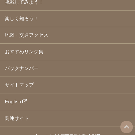
挑戦してみよう！
2009年3月
(21)
2009年2月
(19)
楽しく知ろう！
2009年1月
(25)
2008年12月
(22)
2008年11月
(23)
地図・交通アクセス
2008年10月
(31)
2008年9月
(24)
2008年8月
(24)
おすすめリンク集
2008年7月
(23)
2008年6月
(23)
バックナンバー
2008年5月
(21)
2008年4月
(22)
2008年3月
(24)
サイトマップ
2008年2月
(21)
2008年1月
(23)
2007年12月
(26)
English
2007年11月
(25)
2007年10月
(24)
関連サイト
2007年9月
(23)
2007年8月
(26)
2007年7月
(25)