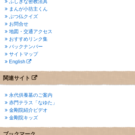
ふしぎな密教法具
2015年3月
(3)
まんが小坊主くん
2015年2月
(3)
ぶつ仏クイズ
2015年1月
(1)
お問合せ
2014年12月
(2)
2014年9月
(1)
地図・交通アクセス
2014年5月
(1)
おすすめリンク集
2014年4月
(4)
バックナンバー
2014年1月
(1)
サイトマップ
2013年11月
(4)
English
2013年10月
(2)
2013年9月
(4)
2013年8月
(7)
関連サイト
2013年7月
(7)
2013年6月
(6)
2013年5月
(13)
永代供養墓のご案内
2013年4月
(1)
赤門テラス「なゆた」
2013年3月
(4)
金剛院紹介ビデオ
2013年2月
(6)
金剛院キッズ
2013年1月
(6)
2012年12月
(7)
2012年11月
(7)
ブックマーク