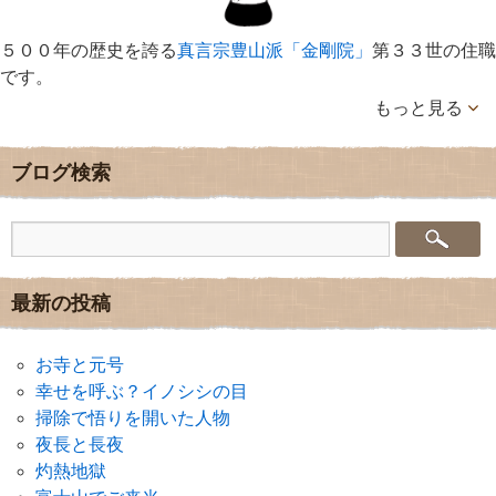
５００年の歴史を誇る
真言宗豊山派「金剛院」
第３３世の住職
です。
もっと見る
ブログ検索
最新の投稿
お寺と元号
幸せを呼ぶ？イノシシの目
掃除で悟りを開いた人物
夜長と長夜
灼熱地獄