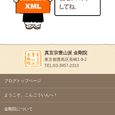
いろいろなことが書いてあるよ
2011年1月
(22)
bunchan
2010年12月
(21)
あちこち行って！
2010年11月
(14)
2010年10月
(13)
目白鍼灸院
2010年9月
(16)
日本人の繊細な体質にあわせた、やさしく気持ちよい鍼灸治療で
2010年8月
(13)
す
2010年7月
(19)
イッパイイチゴ
2010年6月
(18)
おもわず食べたくなっちゃう
2010年5月
(22)
ほうげん日記
2010年4月
(25)
放言じゃなくて和尚さんの名前だよ
真言宗豊山派 金剛院
2010年3月
(22)
面白いサイトみつけたよ。
東京都豊島区長崎1-9-2
2010年2月
(23)
ヘェ～という感じ
TEL:03-3957-2313
2010年1月
(23)
chocolab.Air♪DIALY
2009年12月
(18)
ラブラドールのワンちゃんがかわいいよ
2009年11月
(20)
ブログトップページ
2009年10月
(20)
2009年9月
(20)
2009年8月
(18)
ようこそ、こんごういんへ！
2009年7月
(21)
2009年6月
(22)
金剛院について
2009年5月
(20)
2009年4月
(24)