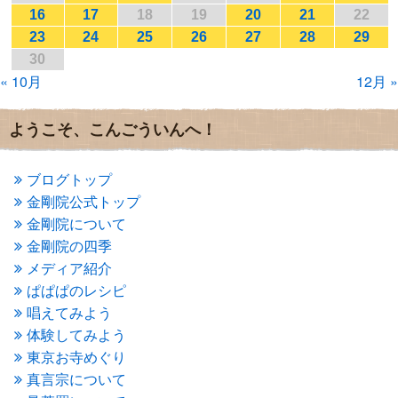
2017年1月
(2)
16
17
18
19
20
21
22
2016年12月
(4)
23
24
25
26
27
28
29
2016年11月
(3)
30
2016年10月
(1)
« 10月
12月 »
2016年9月
(3)
2016年8月
(2)
2016年7月
(3)
ようこそ、こんごういんへ！
2016年6月
(2)
2016年5月
(3)
2016年4月
(4)
ブログトップ
2016年3月
(4)
金剛院公式トップ
2016年2月
(5)
金剛院について
2016年1月
(3)
金剛院の四季
2015年12月
(6)
2015年11月
(4)
メディア紹介
2015年10月
(4)
ぱぱぱのレシピ
2015年9月
(3)
唱えてみよう
2015年8月
(4)
体験してみよう
2015年7月
(4)
東京お寺めぐり
2015年6月
(3)
2015年5月
(1)
真言宗について
2015年4月
(1)