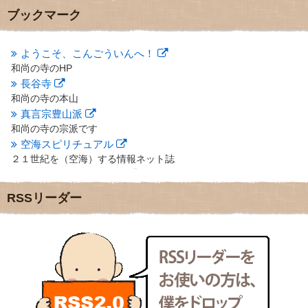
2012年10月
(5)
ブックマーク
2012年9月
(8)
2012年8月
(9)
2012年7月
(10)
ようこそ、こんごういんへ！
2012年6月
(14)
和尚の寺のHP
2012年5月
(16)
長谷寺
2012年4月
(16)
和尚の寺の本山
2012年3月
(17)
真言宗豊山派
2012年2月
(20)
和尚の寺の宗派です
2012年1月
(25)
空海スピリチュアル
2011年12月
(22)
２１世紀を（空海）する情報ネット誌
2011年11月
(28)
クリプロホームページ
2011年10月
(31)
地域のライターさんです
2011年9月
(24)
RSSリーダー
小豆島 圓満寺
2011年8月
(21)
小豆島霊場第７４番のお寺
2011年7月
(18)
新聞屋の道具箱
2011年6月
(13)
新聞社で使われる用語の解説など
2011年5月
(15)
makotoさんの御符内巡礼記
2011年4月
(17)
東京の巡礼記です
2011年3月
(15)
POLYHEDON
2011年2月
(22)