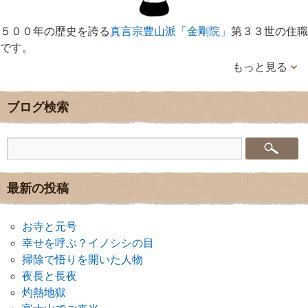
５００年の歴史を誇る
真言宗豊山派「金剛院」
第３３世の住職
です。
もっと見る
ブログ検索
最新の投稿
お寺と元号
幸せを呼ぶ？イノシシの目
掃除で悟りを開いた人物
夜長と長夜
灼熱地獄