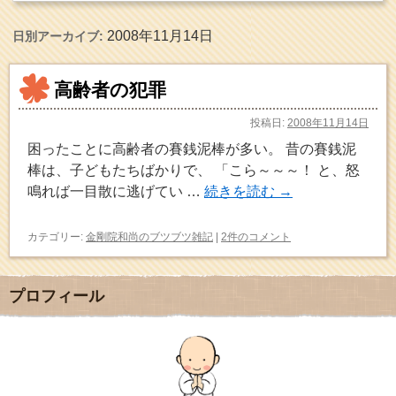
2008年11月14日
日別アーカイブ:
高齢者の犯罪
投稿日:
2008年11月14日
困ったことに高齢者の賽銭泥棒が多い。 昔の賽銭泥
棒は、子どもたちばかりで、 「こら～～～！ と、怒
鳴れば一目散に逃げてい …
続きを読む
→
カテゴリー:
金剛院和尚のブツブツ雑記
|
2件のコメント
プロフィール