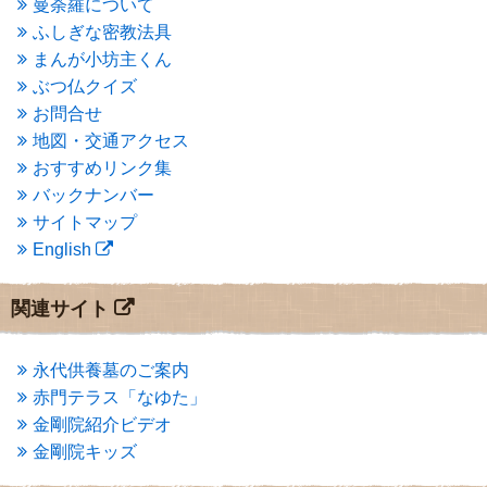
曼荼羅について
2015年3月
(3)
ふしぎな密教法具
2015年2月
(3)
まんが小坊主くん
2015年1月
(1)
ぶつ仏クイズ
2014年12月
(2)
2014年9月
(1)
お問合せ
2014年5月
(1)
地図・交通アクセス
2014年4月
(4)
おすすめリンク集
2014年1月
(1)
バックナンバー
2013年11月
(4)
サイトマップ
2013年10月
(2)
English
2013年9月
(4)
2013年8月
(7)
2013年7月
(7)
関連サイト
2013年6月
(6)
2013年5月
(13)
2013年4月
(1)
永代供養墓のご案内
2013年3月
(4)
赤門テラス「なゆた」
2013年2月
(6)
金剛院紹介ビデオ
2013年1月
(6)
金剛院キッズ
2012年12月
(7)
2012年11月
(7)