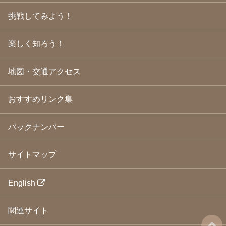
2009年3月
(21)
挑戦してみよう！
2009年2月
(19)
2009年1月
(25)
2008年12月
(22)
楽しく知ろう！
2008年11月
(23)
2008年10月
(31)
地図・交通アクセス
2008年9月
(24)
2008年8月
(24)
2008年7月
(23)
おすすめリンク集
2008年6月
(23)
2008年5月
(21)
2008年4月
(22)
バックナンバー
2008年3月
(24)
2008年2月
(21)
サイトマップ
2008年1月
(23)
2007年12月
(26)
2007年11月
(25)
English
2007年10月
(24)
2007年9月
(23)
関連サイト
2007年8月
(26)
2007年7月
(25)