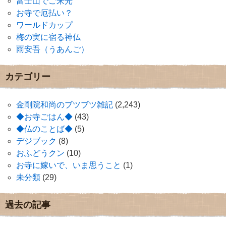
富士山でご来光
お寺で厄払い？
ワールドカップ
梅の実に宿る神仏
雨安吾（うあんご）
カテゴリー
金剛院和尚のブツブツ雑記
(2,243)
◆お寺ごはん◆
(43)
◆仏のことば◆
(5)
デジブック
(8)
おふどうクン
(10)
お寺に嫁いで、いま思うこと
(1)
未分類
(29)
過去の記事