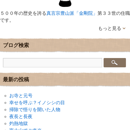
５００年の歴史を誇る
真言宗豊山派「金剛院」
第３３世の住職
です。
もっと見る
ブログ検索
最新の投稿
お寺と元号
幸せを呼ぶ？イノシシの目
掃除で悟りを開いた人物
夜長と長夜
灼熱地獄