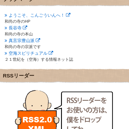
2012年10月
(5)
2012年9月
(8)
ようこそ、こんごういんへ！
2012年8月
(9)
和尚の寺のHP
2012年7月
(10)
長谷寺
2012年6月
(14)
2012年5月
(16)
和尚の寺の本山
2012年4月
(16)
真言宗豊山派
2012年3月
(17)
和尚の寺の宗派です
2012年2月
(20)
空海スピリチュアル
2012年1月
(25)
２１世紀を（空海）する情報ネット誌
2011年12月
(22)
クリプロホームページ
2011年11月
(28)
地域のライターさんです
RSSリーダー
2011年10月
(31)
小豆島 圓満寺
2011年9月
(24)
小豆島霊場第７４番のお寺
2011年8月
(21)
新聞屋の道具箱
2011年7月
(18)
新聞社で使われる用語の解説など
2011年6月
(13)
makotoさんの御符内巡礼記
2011年5月
(15)
東京の巡礼記です
2011年4月
(17)
POLYHEDON
2011年3月
(15)
いろいろなことが書いてあるよ
2011年2月
(22)