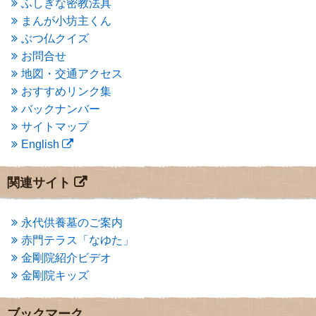
ふしぎな密教法具
2015年3月
(3)
まんが小坊主くん
2015年2月
(3)
ぶつ仏クイズ
2015年1月
(1)
お問合せ
2014年12月
(2)
2014年9月
(1)
地図・交通アクセス
2014年5月
(1)
おすすめリンク集
2014年4月
(4)
バックナンバー
2014年1月
(1)
サイトマップ
2013年11月
(4)
English
2013年10月
(2)
2013年9月
(4)
2013年8月
(7)
関連サイト
2013年7月
(7)
2013年6月
(6)
2013年5月
(13)
永代供養墓のご案内
2013年4月
(1)
赤門テラス「なゆた」
2013年3月
(4)
金剛院紹介ビデオ
2013年2月
(6)
金剛院キッズ
2013年1月
(6)
2012年12月
(7)
2012年11月
(7)
ブックマーク