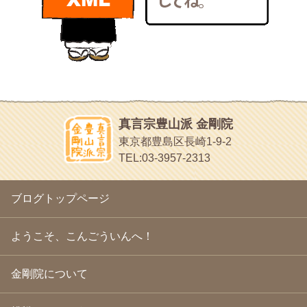
bunchan
2011年1月
(22)
あちこち行って！
2010年12月
(21)
目白鍼灸院
2010年11月
(14)
日本人の繊細な体質にあわせた、やさしく気持ちよい鍼灸治療で
2010年10月
(13)
す
2010年9月
(16)
イッパイイチゴ
2010年8月
(13)
おもわず食べたくなっちゃう
2010年7月
(19)
2010年6月
(18)
ほうげん日記
2010年5月
(22)
放言じゃなくて和尚さんの名前だよ
真言宗豊山派 金剛院
2010年4月
(25)
面白いサイトみつけたよ。
東京都豊島区長崎1-9-2
2010年3月
(22)
ヘェ～という感じ
TEL:03-3957-2313
2010年2月
(23)
chocolab.Air♪DIALY
2010年1月
(23)
ラブラドールのワンちゃんがかわいいよ
2009年12月
(18)
ブログトップページ
2009年11月
(20)
2009年10月
(20)
2009年9月
(20)
ようこそ、こんごういんへ！
2009年8月
(18)
2009年7月
(21)
金剛院について
2009年6月
(22)
2009年5月
(20)
2009年4月
(24)