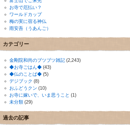
富士山でご来光
お寺で厄払い？
ワールドカップ
梅の実に宿る神仏
雨安吾（うあんご）
カテゴリー
金剛院和尚のブツブツ雑記
(2,243)
◆お寺ごはん◆
(43)
◆仏のことば◆
(5)
デジブック
(8)
おふどうクン
(10)
お寺に嫁いで、いま思うこと
(1)
未分類
(29)
過去の記事