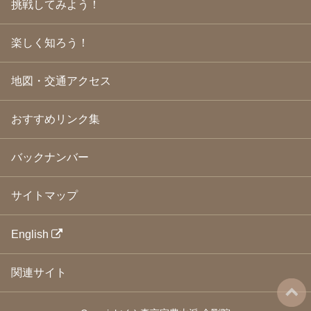
挑戦してみよう！
2009年3月
(21)
2009年2月
(19)
楽しく知ろう！
2009年1月
(25)
2008年12月
(22)
2008年11月
(23)
地図・交通アクセス
2008年10月
(31)
2008年9月
(24)
2008年8月
(24)
おすすめリンク集
2008年7月
(23)
2008年6月
(23)
バックナンバー
2008年5月
(21)
2008年4月
(22)
2008年3月
(24)
サイトマップ
2008年2月
(21)
2008年1月
(23)
2007年12月
(26)
English
2007年11月
(25)
2007年10月
(24)
関連サイト
2007年9月
(23)
2007年8月
(26)
2007年7月
(25)