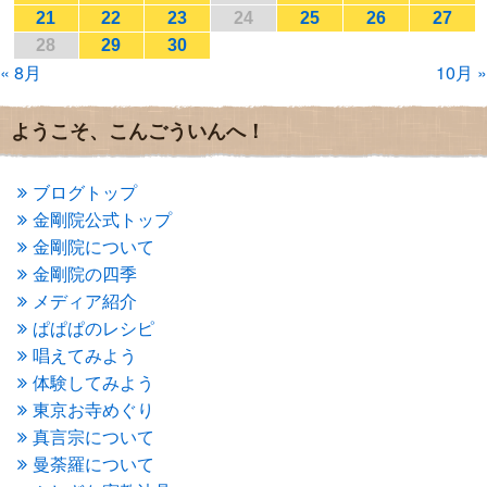
2017年1月
(2)
21
22
23
24
25
26
27
2016年12月
(4)
28
29
30
2016年11月
(3)
« 8月
10月 »
2016年10月
(1)
2016年9月
(3)
2016年8月
(2)
ようこそ、こんごういんへ！
2016年7月
(3)
2016年6月
(2)
2016年5月
(3)
ブログトップ
2016年4月
(4)
金剛院公式トップ
2016年3月
(4)
金剛院について
2016年2月
(5)
金剛院の四季
2016年1月
(3)
メディア紹介
2015年12月
(6)
2015年11月
(4)
ぱぱぱのレシピ
2015年10月
(4)
唱えてみよう
2015年9月
(3)
体験してみよう
2015年8月
(4)
東京お寺めぐり
2015年7月
(4)
真言宗について
2015年6月
(3)
2015年5月
(1)
曼荼羅について
2015年4月
(1)