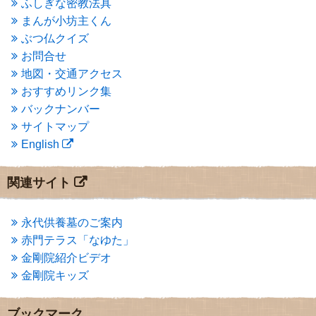
ふしぎな密教法具
2015年3月
(3)
まんが小坊主くん
2015年2月
(3)
ぶつ仏クイズ
2015年1月
(1)
お問合せ
2014年12月
(2)
2014年9月
(1)
地図・交通アクセス
2014年5月
(1)
おすすめリンク集
2014年4月
(4)
バックナンバー
2014年1月
(1)
サイトマップ
2013年11月
(4)
English
2013年10月
(2)
2013年9月
(4)
2013年8月
(7)
関連サイト
2013年7月
(7)
2013年6月
(6)
2013年5月
(13)
永代供養墓のご案内
2013年4月
(1)
赤門テラス「なゆた」
2013年3月
(4)
金剛院紹介ビデオ
2013年2月
(6)
金剛院キッズ
2013年1月
(6)
2012年12月
(7)
2012年11月
(7)
ブックマーク