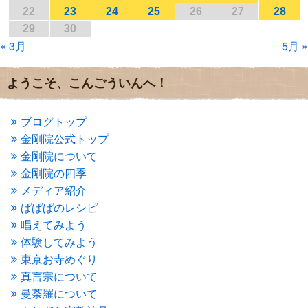
2017年1月
(2)
22
23
24
25
26
27
28
2016年12月
(4)
29
30
2016年11月
(3)
« 3月
5月 »
2016年10月
(1)
2016年9月
(3)
2016年8月
(2)
ようこそ、こんごういんへ！
2016年7月
(3)
2016年6月
(2)
2016年5月
(3)
ブログトップ
2016年4月
(4)
金剛院公式トップ
2016年3月
(4)
金剛院について
2016年2月
(5)
金剛院の四季
2016年1月
(3)
メディア紹介
2015年12月
(6)
2015年11月
(4)
ぱぱぱのレシピ
2015年10月
(4)
唱えてみよう
2015年9月
(3)
体験してみよう
2015年8月
(4)
東京お寺めぐり
2015年7月
(4)
真言宗について
2015年6月
(3)
2015年5月
(1)
曼荼羅について
2015年4月
(1)