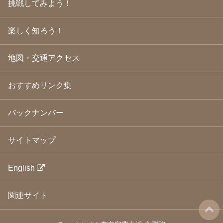
挑戦してみよう！
2009年3月
(21)
2009年2月
(19)
楽しく知ろう！
2009年1月
(25)
2008年12月
(22)
2008年11月
(23)
地図・交通アクセス
2008年10月
(31)
2008年9月
(24)
2008年8月
(24)
おすすめリンク集
2008年7月
(23)
2008年6月
(23)
バックナンバー
2008年5月
(21)
2008年4月
(22)
2008年3月
(24)
サイトマップ
2008年2月
(21)
2008年1月
(23)
2007年12月
(26)
English
2007年11月
(25)
2007年10月
(24)
関連サイト
2007年9月
(23)
2007年8月
(26)
2007年7月
(25)