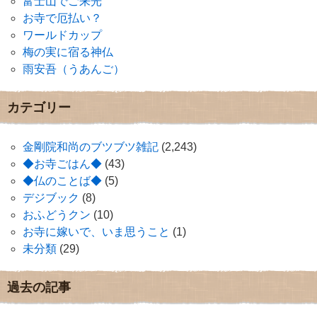
富士山でご来光
お寺で厄払い？
ワールドカップ
梅の実に宿る神仏
雨安吾（うあんご）
カテゴリー
金剛院和尚のブツブツ雑記
(2,243)
◆お寺ごはん◆
(43)
◆仏のことば◆
(5)
デジブック
(8)
おふどうクン
(10)
お寺に嫁いで、いま思うこと
(1)
未分類
(29)
過去の記事