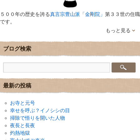
５００年の歴史を誇る
真言宗豊山派「金剛院」
第３３世の住職
です。
もっと見る
ブログ検索
最新の投稿
お寺と元号
幸せを呼ぶ？イノシシの目
掃除で悟りを開いた人物
夜長と長夜
灼熱地獄