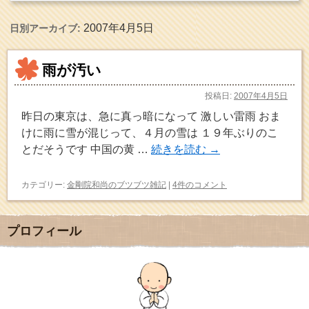
2007年4月5日
日別アーカイブ:
雨が汚い
投稿日:
2007年4月5日
昨日の東京は、急に真っ暗になって 激しい雷雨 おま
けに雨に雪が混じって、４月の雪は １９年ぶりのこ
とだそうです 中国の黄 …
続きを読む
→
カテゴリー:
金剛院和尚のブツブツ雑記
|
4件のコメント
プロフィール