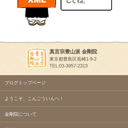
bunchan
2011年1月
(22)
あちこち行って！
2010年12月
(21)
目白鍼灸院
2010年11月
(14)
日本人の繊細な体質にあわせた、やさしく気持ちよい鍼灸治療で
2010年10月
(13)
す
2010年9月
(16)
イッパイイチゴ
2010年8月
(13)
おもわず食べたくなっちゃう
2010年7月
(19)
2010年6月
(18)
ほうげん日記
2010年5月
(22)
放言じゃなくて和尚さんの名前だよ
真言宗豊山派 金剛院
2010年4月
(25)
面白いサイトみつけたよ。
東京都豊島区長崎1-9-2
2010年3月
(22)
ヘェ～という感じ
TEL:03-3957-2313
2010年2月
(23)
chocolab.Air♪DIALY
2010年1月
(23)
ラブラドールのワンちゃんがかわいいよ
2009年12月
(18)
ブログトップページ
2009年11月
(20)
2009年10月
(20)
2009年9月
(20)
ようこそ、こんごういんへ！
2009年8月
(18)
2009年7月
(21)
金剛院について
2009年6月
(22)
2009年5月
(20)
2009年4月
(24)