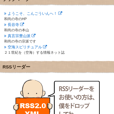
2012年10月
(5)
2012年9月
(8)
ようこそ、こんごういんへ！
2012年8月
(9)
和尚の寺のHP
2012年7月
(10)
長谷寺
2012年6月
(14)
2012年5月
(16)
和尚の寺の本山
2012年4月
(16)
真言宗豊山派
2012年3月
(17)
和尚の寺の宗派です
2012年2月
(20)
空海スピリチュアル
2012年1月
(25)
２１世紀を（空海）する情報ネット誌
2011年12月
(22)
クリプロホームページ
2011年11月
(28)
地域のライターさんです
RSSリーダー
2011年10月
(31)
小豆島 圓満寺
2011年9月
(24)
小豆島霊場第７４番のお寺
2011年8月
(21)
新聞屋の道具箱
2011年7月
(18)
新聞社で使われる用語の解説など
2011年6月
(13)
makotoさんの御符内巡礼記
2011年5月
(15)
東京の巡礼記です
2011年4月
(17)
POLYHEDON
2011年3月
(15)
いろいろなことが書いてあるよ
2011年2月
(22)