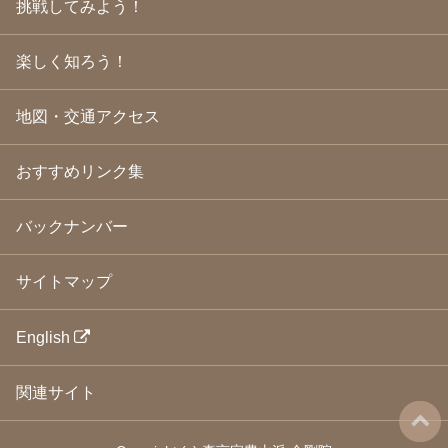
挑戦してみよう！
2009年3月
(21)
2009年2月
(19)
楽しく知ろう！
2009年1月
(25)
2008年12月
(22)
2008年11月
(23)
地図・交通アクセス
2008年10月
(31)
2008年9月
(24)
2008年8月
(24)
おすすめリンク集
2008年7月
(23)
2008年6月
(23)
バックナンバー
2008年5月
(21)
2008年4月
(22)
2008年3月
(24)
サイトマップ
2008年2月
(21)
2008年1月
(23)
2007年12月
(26)
English
2007年11月
(25)
2007年10月
(24)
関連サイト
2007年9月
(23)
2007年8月
(26)
2007年7月
(25)