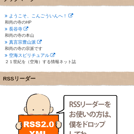
2012年10月
(5)
2012年9月
(8)
ようこそ、こんごういんへ！
2012年8月
(9)
和尚の寺のHP
2012年7月
(10)
長谷寺
2012年6月
(14)
2012年5月
(16)
和尚の寺の本山
2012年4月
(16)
真言宗豊山派
2012年3月
(17)
和尚の寺の宗派です
2012年2月
(20)
空海スピリチュアル
2012年1月
(25)
２１世紀を（空海）する情報ネット誌
2011年12月
(22)
クリプロホームページ
2011年11月
(28)
地域のライターさんです
RSSリーダー
2011年10月
(31)
小豆島 圓満寺
2011年9月
(24)
小豆島霊場第７４番のお寺
2011年8月
(21)
新聞屋の道具箱
2011年7月
(18)
新聞社で使われる用語の解説など
2011年6月
(13)
makotoさんの御符内巡礼記
2011年5月
(15)
東京の巡礼記です
2011年4月
(17)
POLYHEDON
2011年3月
(15)
いろいろなことが書いてあるよ
2011年2月
(22)