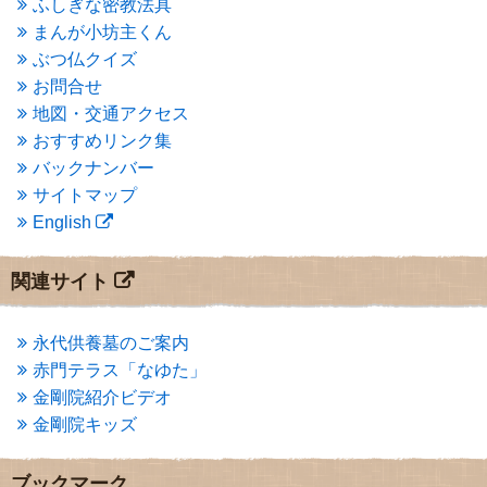
ふしぎな密教法具
2015年3月
(3)
まんが小坊主くん
2015年2月
(3)
ぶつ仏クイズ
2015年1月
(1)
お問合せ
2014年12月
(2)
2014年9月
(1)
地図・交通アクセス
2014年5月
(1)
おすすめリンク集
2014年4月
(4)
バックナンバー
2014年1月
(1)
サイトマップ
2013年11月
(4)
English
2013年10月
(2)
2013年9月
(4)
2013年8月
(7)
関連サイト
2013年7月
(7)
2013年6月
(6)
2013年5月
(13)
永代供養墓のご案内
2013年4月
(1)
赤門テラス「なゆた」
2013年3月
(4)
金剛院紹介ビデオ
2013年2月
(6)
金剛院キッズ
2013年1月
(6)
2012年12月
(7)
2012年11月
(7)
ブックマーク