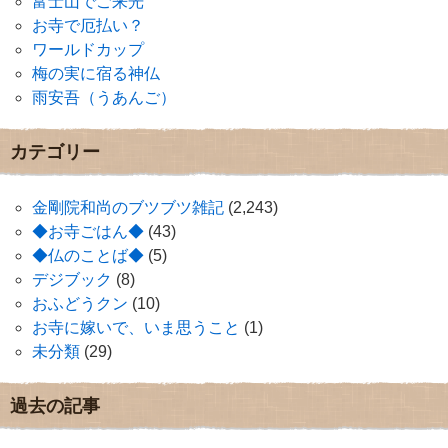
富士山でご来光
お寺で厄払い？
ワールドカップ
梅の実に宿る神仏
雨安吾（うあんご）
カテゴリー
金剛院和尚のブツブツ雑記
(2,243)
◆お寺ごはん◆
(43)
◆仏のことば◆
(5)
デジブック
(8)
おふどうクン
(10)
お寺に嫁いで、いま思うこと
(1)
未分類
(29)
過去の記事