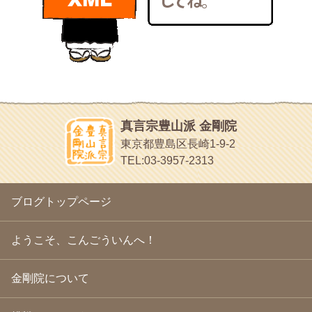
bunchan
2011年1月
(22)
あちこち行って！
2010年12月
(21)
目白鍼灸院
2010年11月
(14)
日本人の繊細な体質にあわせた、やさしく気持ちよい鍼灸治療で
2010年10月
(13)
す
2010年9月
(16)
イッパイイチゴ
2010年8月
(13)
おもわず食べたくなっちゃう
2010年7月
(19)
2010年6月
(18)
ほうげん日記
2010年5月
(22)
放言じゃなくて和尚さんの名前だよ
真言宗豊山派 金剛院
2010年4月
(25)
面白いサイトみつけたよ。
東京都豊島区長崎1-9-2
2010年3月
(22)
ヘェ～という感じ
TEL:03-3957-2313
2010年2月
(23)
chocolab.Air♪DIALY
2010年1月
(23)
ラブラドールのワンちゃんがかわいいよ
2009年12月
(18)
ブログトップページ
2009年11月
(20)
2009年10月
(20)
2009年9月
(20)
ようこそ、こんごういんへ！
2009年8月
(18)
2009年7月
(21)
金剛院について
2009年6月
(22)
2009年5月
(20)
2009年4月
(24)