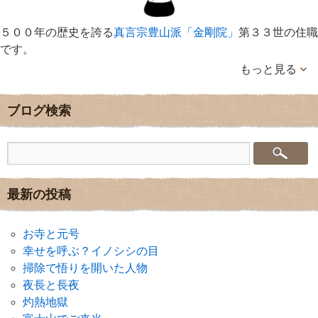
５００年の歴史を誇る
真言宗豊山派「金剛院」
第３３世の住職
です。
もっと見る
ブログ検索
最新の投稿
お寺と元号
幸せを呼ぶ？イノシシの目
掃除で悟りを開いた人物
夜長と長夜
灼熱地獄