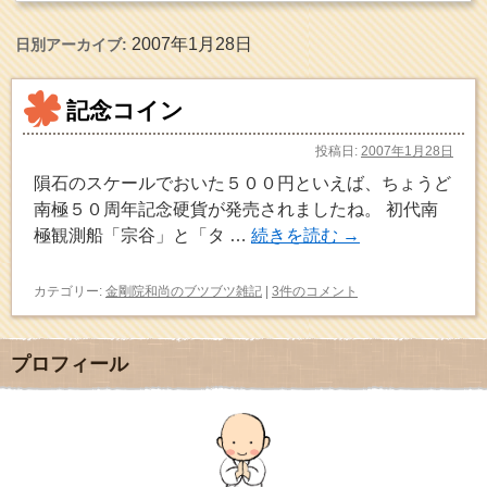
2007年1月28日
日別アーカイブ:
記念コイン
投稿日:
2007年1月28日
隕石のスケールでおいた５００円といえば、ちょうど
南極５０周年記念硬貨が発売されましたね。 初代南
極観測船「宗谷」と「タ …
続きを読む
→
カテゴリー:
金剛院和尚のブツブツ雑記
|
3件のコメント
プロフィール