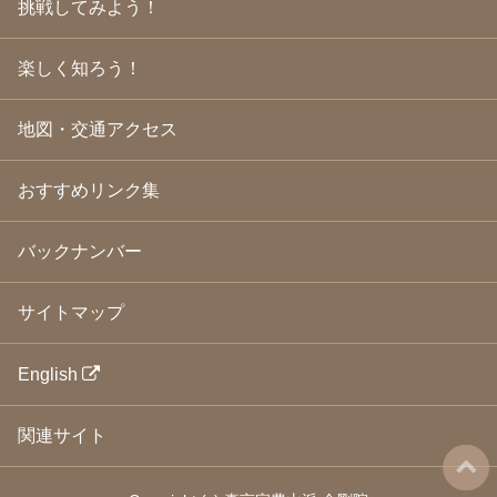
挑戦してみよう！
2009年3月
(21)
2009年2月
(19)
楽しく知ろう！
2009年1月
(25)
2008年12月
(22)
2008年11月
(23)
地図・交通アクセス
2008年10月
(31)
2008年9月
(24)
2008年8月
(24)
おすすめリンク集
2008年7月
(23)
2008年6月
(23)
バックナンバー
2008年5月
(21)
2008年4月
(22)
2008年3月
(24)
サイトマップ
2008年2月
(21)
2008年1月
(23)
2007年12月
(26)
English
2007年11月
(25)
2007年10月
(24)
関連サイト
2007年9月
(23)
2007年8月
(26)
2007年7月
(25)