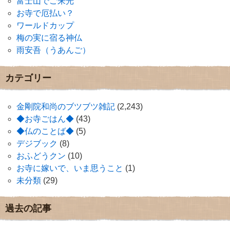
富士山でご来光
お寺で厄払い？
ワールドカップ
梅の実に宿る神仏
雨安吾（うあんご）
カテゴリー
金剛院和尚のブツブツ雑記
(2,243)
◆お寺ごはん◆
(43)
◆仏のことば◆
(5)
デジブック
(8)
おふどうクン
(10)
お寺に嫁いで、いま思うこと
(1)
未分類
(29)
過去の記事