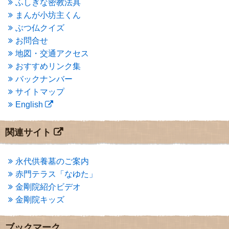
ふしぎな密教法具
2015年3月
(3)
まんが小坊主くん
2015年2月
(3)
ぶつ仏クイズ
2015年1月
(1)
お問合せ
2014年12月
(2)
2014年9月
(1)
地図・交通アクセス
2014年5月
(1)
おすすめリンク集
2014年4月
(4)
バックナンバー
2014年1月
(1)
サイトマップ
2013年11月
(4)
English
2013年10月
(2)
2013年9月
(4)
2013年8月
(7)
関連サイト
2013年7月
(7)
2013年6月
(6)
2013年5月
(13)
永代供養墓のご案内
2013年4月
(1)
赤門テラス「なゆた」
2013年3月
(4)
金剛院紹介ビデオ
2013年2月
(6)
金剛院キッズ
2013年1月
(6)
2012年12月
(7)
2012年11月
(7)
ブックマーク