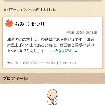
2006年10月18日
日別アーカイブ:
もみじまつり
投稿日:
2006年10月18日
和尚の寺の本山は、奈良県にある長谷寺です。 真言
宗豊山派の本山であると共に、西国観音霊場の 第８
番の札所でもあります。 …
続きを読む
→
カテゴリー:
金剛院和尚のブツブツ雑記
|
9件のコメント
プロフィール