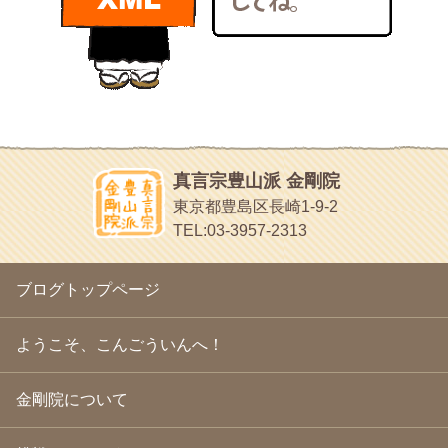
bunchan
2011年1月
(22)
あちこち行って！
2010年12月
(21)
目白鍼灸院
2010年11月
(14)
日本人の繊細な体質にあわせた、やさしく気持ちよい鍼灸治療で
2010年10月
(13)
す
2010年9月
(16)
イッパイイチゴ
2010年8月
(13)
おもわず食べたくなっちゃう
2010年7月
(19)
2010年6月
(18)
ほうげん日記
2010年5月
(22)
放言じゃなくて和尚さんの名前だよ
真言宗豊山派 金剛院
2010年4月
(25)
面白いサイトみつけたよ。
東京都豊島区長崎1-9-2
2010年3月
(22)
ヘェ～という感じ
TEL:03-3957-2313
2010年2月
(23)
chocolab.Air♪DIALY
2010年1月
(23)
ラブラドールのワンちゃんがかわいいよ
2009年12月
(18)
ブログトップページ
2009年11月
(20)
2009年10月
(20)
2009年9月
(20)
ようこそ、こんごういんへ！
2009年8月
(18)
2009年7月
(21)
金剛院について
2009年6月
(22)
2009年5月
(20)
2009年4月
(24)