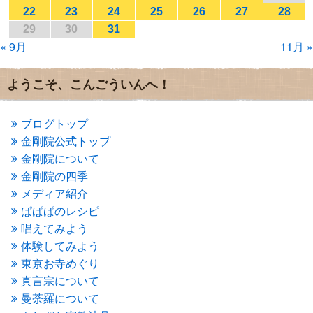
2017年1月
(2)
22
23
24
25
26
27
28
2016年12月
(4)
29
30
31
2016年11月
(3)
« 9月
11月 »
2016年10月
(1)
2016年9月
(3)
2016年8月
(2)
ようこそ、こんごういんへ！
2016年7月
(3)
2016年6月
(2)
2016年5月
(3)
ブログトップ
2016年4月
(4)
金剛院公式トップ
2016年3月
(4)
金剛院について
2016年2月
(5)
金剛院の四季
2016年1月
(3)
メディア紹介
2015年12月
(6)
2015年11月
(4)
ぱぱぱのレシピ
2015年10月
(4)
唱えてみよう
2015年9月
(3)
体験してみよう
2015年8月
(4)
東京お寺めぐり
2015年7月
(4)
真言宗について
2015年6月
(3)
2015年5月
(1)
曼荼羅について
2015年4月
(1)