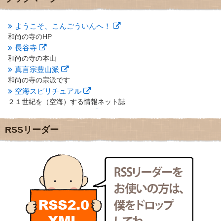
2012年10月
(5)
2012年9月
(8)
ようこそ、こんごういんへ！
2012年8月
(9)
和尚の寺のHP
2012年7月
(10)
長谷寺
2012年6月
(14)
2012年5月
(16)
和尚の寺の本山
2012年4月
(16)
真言宗豊山派
2012年3月
(17)
和尚の寺の宗派です
2012年2月
(20)
空海スピリチュアル
2012年1月
(25)
２１世紀を（空海）する情報ネット誌
2011年12月
(22)
クリプロホームページ
2011年11月
(28)
地域のライターさんです
RSSリーダー
2011年10月
(31)
小豆島 圓満寺
2011年9月
(24)
小豆島霊場第７４番のお寺
2011年8月
(21)
新聞屋の道具箱
2011年7月
(18)
新聞社で使われる用語の解説など
2011年6月
(13)
makotoさんの御符内巡礼記
2011年5月
(15)
東京の巡礼記です
2011年4月
(17)
POLYHEDON
2011年3月
(15)
いろいろなことが書いてあるよ
2011年2月
(22)