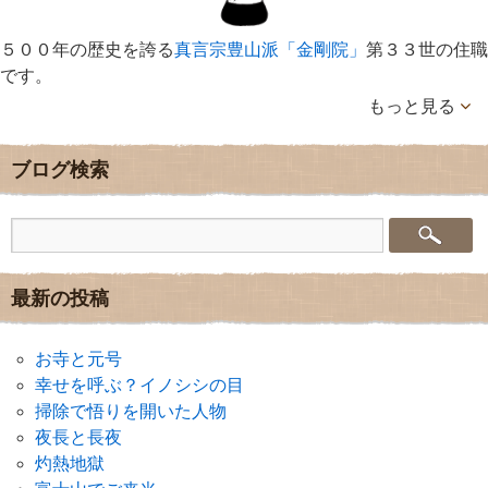
５００年の歴史を誇る
真言宗豊山派「金剛院」
第３３世の住職
です。
もっと見る
ブログ検索
最新の投稿
お寺と元号
幸せを呼ぶ？イノシシの目
掃除で悟りを開いた人物
夜長と長夜
灼熱地獄