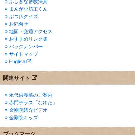
ふしぎな密教法具
2015年3月
(3)
まんが小坊主くん
2015年2月
(3)
ぶつ仏クイズ
2015年1月
(1)
お問合せ
2014年12月
(2)
2014年9月
(1)
地図・交通アクセス
2014年5月
(1)
おすすめリンク集
2014年4月
(4)
バックナンバー
2014年1月
(1)
サイトマップ
2013年11月
(4)
English
2013年10月
(2)
2013年9月
(4)
2013年8月
(7)
関連サイト
2013年7月
(7)
2013年6月
(6)
2013年5月
(13)
永代供養墓のご案内
2013年4月
(1)
赤門テラス「なゆた」
2013年3月
(4)
金剛院紹介ビデオ
2013年2月
(6)
金剛院キッズ
2013年1月
(6)
2012年12月
(7)
2012年11月
(7)
ブックマーク