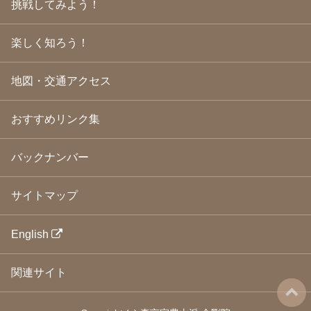
挑戦してみよう！
2009年3月
(21)
2009年2月
(19)
楽しく知ろう！
2009年1月
(25)
2008年12月
(22)
2008年11月
(23)
地図・交通アクセス
2008年10月
(31)
2008年9月
(24)
2008年8月
(24)
おすすめリンク集
2008年7月
(23)
2008年6月
(23)
バックナンバー
2008年5月
(21)
2008年4月
(22)
2008年3月
(24)
サイトマップ
2008年2月
(21)
2008年1月
(23)
2007年12月
(26)
English
2007年11月
(25)
2007年10月
(24)
関連サイト
2007年9月
(23)
2007年8月
(26)
2007年7月
(25)