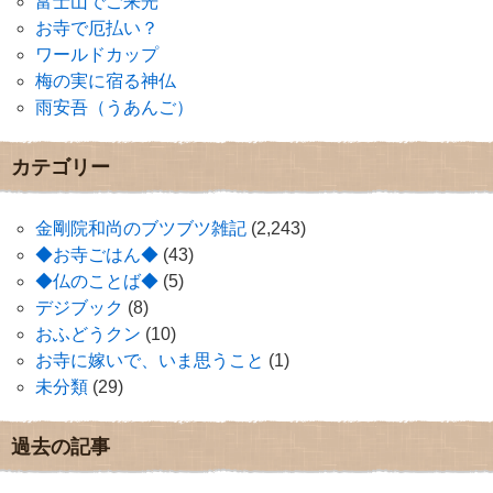
富士山でご来光
お寺で厄払い？
ワールドカップ
梅の実に宿る神仏
雨安吾（うあんご）
カテゴリー
金剛院和尚のブツブツ雑記
(2,243)
◆お寺ごはん◆
(43)
◆仏のことば◆
(5)
デジブック
(8)
おふどうクン
(10)
お寺に嫁いで、いま思うこと
(1)
未分類
(29)
過去の記事