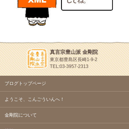
bunchan
2011年1月
(22)
あちこち行って！
2010年12月
(21)
目白鍼灸院
2010年11月
(14)
日本人の繊細な体質にあわせた、やさしく気持ちよい鍼灸治療で
2010年10月
(13)
す
2010年9月
(16)
イッパイイチゴ
2010年8月
(13)
おもわず食べたくなっちゃう
2010年7月
(19)
2010年6月
(18)
ほうげん日記
2010年5月
(22)
放言じゃなくて和尚さんの名前だよ
真言宗豊山派 金剛院
2010年4月
(25)
面白いサイトみつけたよ。
東京都豊島区長崎1-9-2
2010年3月
(22)
ヘェ～という感じ
TEL:03-3957-2313
2010年2月
(23)
chocolab.Air♪DIALY
2010年1月
(23)
ラブラドールのワンちゃんがかわいいよ
2009年12月
(18)
ブログトップページ
2009年11月
(20)
2009年10月
(20)
2009年9月
(20)
ようこそ、こんごういんへ！
2009年8月
(18)
2009年7月
(21)
金剛院について
2009年6月
(22)
2009年5月
(20)
2009年4月
(24)