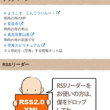
2012年10月
(5)
2012年9月
(8)
ようこそ、こんごういんへ！
2012年8月
(9)
和尚の寺のHP
2012年7月
(10)
長谷寺
2012年6月
(14)
2012年5月
(16)
和尚の寺の本山
2012年4月
(16)
真言宗豊山派
2012年3月
(17)
和尚の寺の宗派です
2012年2月
(20)
空海スピリチュアル
2012年1月
(25)
２１世紀を（空海）する情報ネット誌
2011年12月
(22)
クリプロホームページ
2011年11月
(28)
地域のライターさんです
RSSリーダー
2011年10月
(31)
小豆島 圓満寺
2011年9月
(24)
小豆島霊場第７４番のお寺
2011年8月
(21)
新聞屋の道具箱
2011年7月
(18)
新聞社で使われる用語の解説など
2011年6月
(13)
makotoさんの御符内巡礼記
2011年5月
(15)
東京の巡礼記です
2011年4月
(17)
POLYHEDON
2011年3月
(15)
いろいろなことが書いてあるよ
2011年2月
(22)