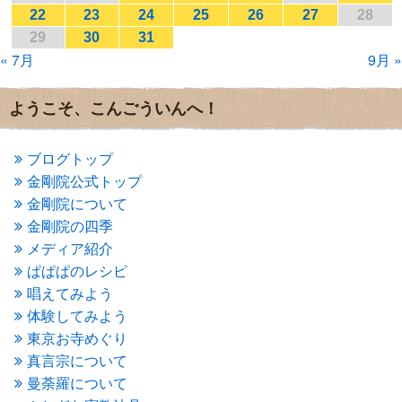
2017年1月
(2)
22
23
24
25
26
27
28
2016年12月
(4)
29
30
31
2016年11月
(3)
« 7月
9月 »
2016年10月
(1)
2016年9月
(3)
2016年8月
(2)
ようこそ、こんごういんへ！
2016年7月
(3)
2016年6月
(2)
2016年5月
(3)
ブログトップ
2016年4月
(4)
金剛院公式トップ
2016年3月
(4)
金剛院について
2016年2月
(5)
金剛院の四季
2016年1月
(3)
メディア紹介
2015年12月
(6)
2015年11月
(4)
ぱぱぱのレシピ
2015年10月
(4)
唱えてみよう
2015年9月
(3)
体験してみよう
2015年8月
(4)
東京お寺めぐり
2015年7月
(4)
真言宗について
2015年6月
(3)
2015年5月
(1)
曼荼羅について
2015年4月
(1)