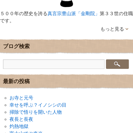
５００年の歴史を誇る
真言宗豊山派「金剛院」
第３３世の住職
です。
もっと見る
ブログ検索
最新の投稿
お寺と元号
幸せを呼ぶ？イノシシの目
掃除で悟りを開いた人物
夜長と長夜
灼熱地獄