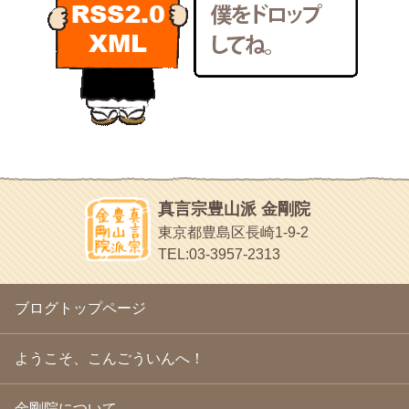
POLYHEDON
2011年2月
(22)
いろいろなことが書いてあるよ
2011年1月
(22)
bunchan
2010年12月
(21)
あちこち行って！
2010年11月
(14)
2010年10月
(13)
目白鍼灸院
2010年9月
(16)
日本人の繊細な体質にあわせた、やさしく気持ちよい鍼灸治療で
2010年8月
(13)
す
2010年7月
(19)
イッパイイチゴ
2010年6月
(18)
おもわず食べたくなっちゃう
2010年5月
(22)
ほうげん日記
2010年4月
(25)
放言じゃなくて和尚さんの名前だよ
真言宗豊山派 金剛院
2010年3月
(22)
面白いサイトみつけたよ。
東京都豊島区長崎1-9-2
2010年2月
(23)
ヘェ～という感じ
TEL:03-3957-2313
2010年1月
(23)
chocolab.Air♪DIALY
2009年12月
(18)
ラブラドールのワンちゃんがかわいいよ
2009年11月
(20)
ブログトップページ
2009年10月
(20)
2009年9月
(20)
2009年8月
(18)
ようこそ、こんごういんへ！
2009年7月
(21)
2009年6月
(22)
金剛院について
2009年5月
(20)