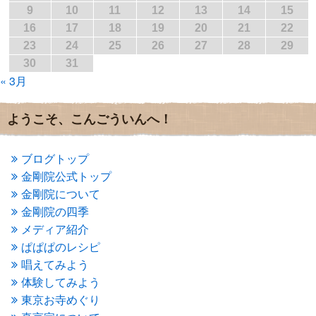
2017年2月
(1)
9
10
11
12
13
14
15
2017年1月
(2)
16
17
18
19
20
21
22
2016年12月
(4)
23
24
25
26
27
28
29
2016年11月
(3)
30
31
2016年10月
(1)
« 3月
2016年9月
(3)
2016年8月
(2)
2016年7月
(3)
ようこそ、こんごういんへ！
2016年6月
(2)
2016年5月
(3)
2016年4月
(4)
ブログトップ
2016年3月
(4)
金剛院公式トップ
2016年2月
(5)
金剛院について
2016年1月
(3)
金剛院の四季
2015年12月
(6)
2015年11月
(4)
メディア紹介
2015年10月
(4)
ぱぱぱのレシピ
2015年9月
(3)
唱えてみよう
2015年8月
(4)
体験してみよう
2015年7月
(4)
東京お寺めぐり
2015年6月
(3)
2015年5月
(1)