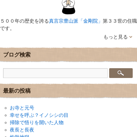
５００年の歴史を誇る
真言宗豊山派「金剛院」
第３３世の住職
です。
もっと見る
ブログ検索
最新の投稿
お寺と元号
幸せを呼ぶ？イノシシの目
掃除で悟りを開いた人物
夜長と長夜