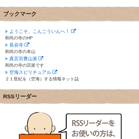
2012年11月
(7)
2012年10月
(5)
ブックマーク
2012年9月
(8)
2012年8月
(9)
2012年7月
(10)
ようこそ、こんごういんへ！
2012年6月
(14)
和尚の寺のHP
2012年5月
(16)
長谷寺
2012年4月
(16)
和尚の寺の本山
2012年3月
(17)
真言宗豊山派
2012年2月
(20)
和尚の寺の宗派です
2012年1月
(25)
空海スピリチュアル
2011年12月
(22)
２１世紀を（空海）する情報ネット誌
2011年11月
(28)
クリプロホームページ
2011年10月
(31)
地域のライターさんです
2011年9月
(24)
RSSリーダー
小豆島 圓満寺
2011年8月
(21)
小豆島霊場第７４番のお寺
2011年7月
(18)
新聞屋の道具箱
2011年6月
(13)
新聞社で使われる用語の解説など
2011年5月
(15)
makotoさんの御符内巡礼記
2011年4月
(17)
東京の巡礼記です
2011年3月
(15)