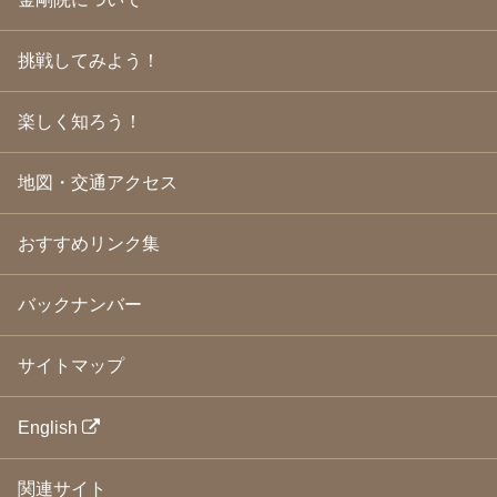
2009年4月
(24)
2009年3月
(21)
挑戦してみよう！
2009年2月
(19)
2009年1月
(25)
2008年12月
(22)
楽しく知ろう！
2008年11月
(23)
2008年10月
(31)
地図・交通アクセス
2008年9月
(24)
2008年8月
(24)
2008年7月
(23)
おすすめリンク集
2008年6月
(23)
2008年5月
(21)
2008年4月
(22)
バックナンバー
2008年3月
(24)
2008年2月
(21)
サイトマップ
2008年1月
(23)
2007年12月
(26)
2007年11月
(25)
English
2007年10月
(24)
2007年9月
(23)
関連サイト
2007年8月
(26)