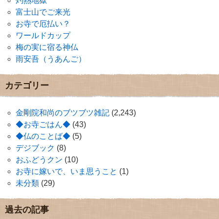
灼熱地獄
富士山でご来光
お寺で厄払い？
ワールドカップ
梅の実に宿る神仏
雨安吾（うあんご）
カテゴリー
金剛院和尚のブツブツ雑記
(2,243)
◆お寺ごはん◆
(43)
◆仏のことば◆
(5)
デジブック
(8)
おふどうクン
(10)
お寺に嫁いで、いま思うこと
(1)
未分類
(29)
過去の記事