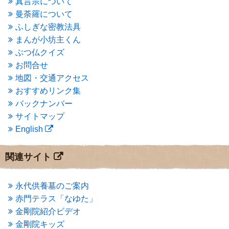
真言宗について
2015年4月
(1)
曼荼羅について
2015年3月
(3)
ふしぎな密教法具
2015年2月
(3)
まんが小坊主くん
2015年1月
(1)
ぶつ仏クイズ
2014年12月
(2)
2014年9月
(1)
お問合せ
2014年5月
(1)
地図・交通アクセス
2014年4月
(4)
おすすめリンク集
2014年1月
(1)
バックナンバー
2013年11月
(4)
サイトマップ
2013年10月
(2)
English
2013年9月
(4)
2013年8月
(7)
2013年7月
(7)
関連サイト
2013年6月
(6)
2013年5月
(13)
2013年4月
(1)
永代供養墓のご案内
2013年3月
(4)
赤門テラス「なゆた」
2013年2月
(6)
金剛院紹介ビデオ
2013年1月
(6)
金剛院キッズ
2012年12月
(7)