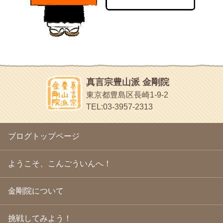
あちこち行って！
2010年11月
(14)
2010年10月
(13)
目白鍼灸院
2010年9月
(16)
日本人の繊細な体質にあわせた、やさしく気持ちよい鍼灸治療で
2010年8月
(13)
す
2010年7月
(19)
イッパイイチゴ
2010年6月
(18)
おもわず食べたくなっちゃう
2010年5月
(22)
ほうげん日記
2010年4月
(25)
放言じゃなくて和尚さんの名前だよ
真言宗豊山派 金剛院
2010年3月
(22)
面白いサイトみつけたよ。
東京都豊島区長崎1-9-2
2010年2月
(23)
ヘェ～という感じ
TEL:03-3957-2313
2010年1月
(23)
chocolab.Air♪DIALY
2009年12月
(18)
ラブラドールのワンちゃんがかわいいよ
2009年11月
(20)
ブログトップページ
2009年10月
(20)
2009年9月
(20)
2009年8月
(18)
ようこそ、こんごういんへ！
2009年7月
(21)
2009年6月
(22)
金剛院について
2009年5月
(20)
2009年4月
(24)
2009年3月
(21)
挑戦してみよう！
2009年2月
(19)