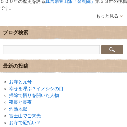
５００年の歴史を誇る
真言宗豊山派「金剛院」
第３３世の住職
です。
もっと見る
ブログ検索
最新の投稿
お寺と元号
幸せを呼ぶ？イノシシの目
掃除で悟りを開いた人物
夜長と長夜
灼熱地獄
富士山でご来光
お寺で厄払い？