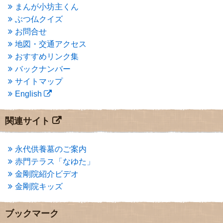
まんが小坊主くん
2015年1月
(1)
ぶつ仏クイズ
2014年12月
(2)
2014年9月
(1)
お問合せ
2014年5月
(1)
地図・交通アクセス
2014年4月
(4)
おすすめリンク集
2014年1月
(1)
バックナンバー
2013年11月
(4)
サイトマップ
2013年10月
(2)
English
2013年9月
(4)
2013年8月
(7)
2013年7月
(7)
関連サイト
2013年6月
(6)
2013年5月
(13)
2013年4月
(1)
永代供養墓のご案内
2013年3月
(4)
赤門テラス「なゆた」
2013年2月
(6)
金剛院紹介ビデオ
2013年1月
(6)
金剛院キッズ
2012年12月
(7)
2012年11月
(7)
2012年10月
(5)
ブックマーク
2012年9月
(8)