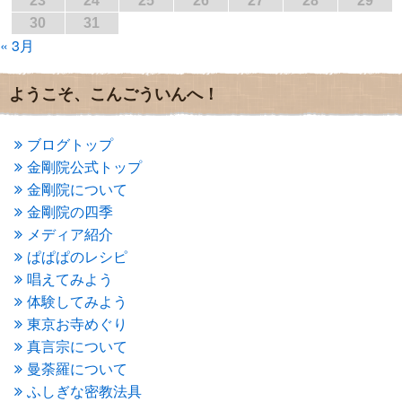
23
24
25
26
27
28
29
2016年11月
(3)
30
31
2016年10月
(1)
« 3月
2016年9月
(3)
2016年8月
(2)
2016年7月
(3)
ようこそ、こんごういんへ！
2016年6月
(2)
2016年5月
(3)
2016年4月
(4)
ブログトップ
2016年3月
(4)
金剛院公式トップ
2016年2月
(5)
金剛院について
2016年1月
(3)
金剛院の四季
2015年12月
(6)
2015年11月
(4)
メディア紹介
2015年10月
(4)
ぱぱぱのレシピ
2015年9月
(3)
唱えてみよう
2015年8月
(4)
体験してみよう
2015年7月
(4)
東京お寺めぐり
2015年6月
(3)
2015年5月
(1)
真言宗について
2015年4月
(1)
曼荼羅について
2015年3月
(3)
ふしぎな密教法具
2015年2月
(3)