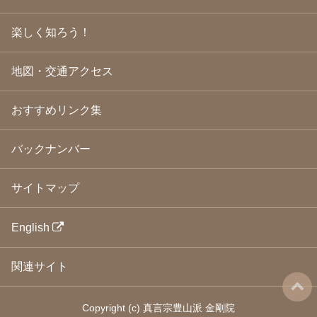
2009年1月
(25)
2008年12月
(22)
楽しく知ろう！
2008年11月
(23)
2008年10月
(31)
地図・交通アクセス
2008年9月
(24)
2008年8月
(24)
2008年7月
(23)
おすすめリンク集
2008年6月
(23)
2008年5月
(21)
2008年4月
(22)
バックナンバー
2008年3月
(24)
2008年2月
(21)
サイトマップ
2008年1月
(23)
2007年12月
(26)
2007年11月
(25)
English
2007年10月
(24)
2007年9月
(23)
関連サイト
2007年8月
(26)
2007年7月
(25)
2007年6月
(18)
Copyright
(c)
真言宗豊山派 金剛院
2007年5月
(21)