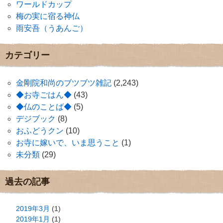
ワールドカップ
梅の実に宿る神仏
雨安吾（うあんご）
カテゴリー
金剛院和尚のブツブツ雑記
(2,243)
◆お寺ごはん◆
(43)
◆仏のことば◆
(5)
デジブック
(8)
おふどうクン
(10)
お寺に嫁いで、いま思うこと
(1)
未分類
(29)
過去の記事
2019年3月
(1)
2019年1月
(1)