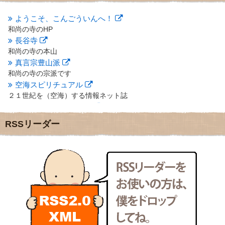
2012年8月
(9)
2012年7月
(10)
ようこそ、こんごういんへ！
2012年6月
(14)
和尚の寺のHP
2012年5月
(16)
長谷寺
2012年4月
(16)
和尚の寺の本山
2012年3月
(17)
真言宗豊山派
2012年2月
(20)
和尚の寺の宗派です
2012年1月
(25)
空海スピリチュアル
2011年12月
(22)
２１世紀を（空海）する情報ネット誌
2011年11月
(28)
クリプロホームページ
2011年10月
(31)
地域のライターさんです
2011年9月
(24)
RSSリーダー
小豆島 圓満寺
2011年8月
(21)
小豆島霊場第７４番のお寺
2011年7月
(18)
新聞屋の道具箱
2011年6月
(13)
新聞社で使われる用語の解説など
2011年5月
(15)
makotoさんの御符内巡礼記
2011年4月
(17)
東京の巡礼記です
2011年3月
(15)
POLYHEDON
2011年2月
(22)
いろいろなことが書いてあるよ
2011年1月
(22)
bunchan
2010年12月
(21)