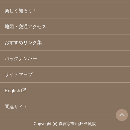
2009年1月
(25)
2008年12月
(22)
楽しく知ろう！
2008年11月
(23)
2008年10月
(31)
地図・交通アクセス
2008年9月
(24)
2008年8月
(24)
2008年7月
(23)
おすすめリンク集
2008年6月
(23)
2008年5月
(21)
2008年4月
(22)
バックナンバー
2008年3月
(24)
2008年2月
(21)
サイトマップ
2008年1月
(23)
2007年12月
(26)
2007年11月
(25)
English
2007年10月
(24)
2007年9月
(23)
関連サイト
2007年8月
(26)
2007年7月
(25)
2007年6月
(18)
Copyright
(c)
真言宗豊山派 金剛院
2007年5月
(21)