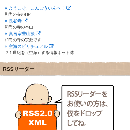
2012年8月
(9)
2012年7月
(10)
ようこそ、こんごういんへ！
2012年6月
(14)
和尚の寺のHP
2012年5月
(16)
長谷寺
2012年4月
(16)
和尚の寺の本山
2012年3月
(17)
真言宗豊山派
2012年2月
(20)
和尚の寺の宗派です
2012年1月
(25)
空海スピリチュアル
2011年12月
(22)
２１世紀を（空海）する情報ネット誌
2011年11月
(28)
クリプロホームページ
2011年10月
(31)
地域のライターさんです
2011年9月
(24)
RSSリーダー
小豆島 圓満寺
2011年8月
(21)
小豆島霊場第７４番のお寺
2011年7月
(18)
新聞屋の道具箱
2011年6月
(13)
新聞社で使われる用語の解説など
2011年5月
(15)
makotoさんの御符内巡礼記
2011年4月
(17)
東京の巡礼記です
2011年3月
(15)
POLYHEDON
2011年2月
(22)
いろいろなことが書いてあるよ
2011年1月
(22)
bunchan
2010年12月
(21)
あちこち行って！
2010年11月
(14)