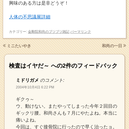
興味のある方は是非どうぞ！
人体の不思議展詳細
カテゴリー:
金剛院和尚のブツブツ雑記
パーマリンク
ミニたいやき
和尚の一日
検査はイヤだ～
への2件のフィードバック
ミドリガメ
のコメント:
2004年10月4日 6:22 PM
ギクゥ～
ウ、動けない。またやってしまった今年２回目の
ギックリ腰。和尚さんも７月にやたよね。本当に
痛いよね。
今回は、すぐ接骨院に行ったので早く治ったョ。