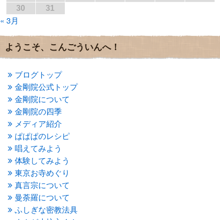
30
31
2016年10月
(1)
« 3月
2016年9月
(3)
2016年8月
(2)
2016年7月
(3)
ようこそ、こんごういんへ！
2016年6月
(2)
2016年5月
(3)
2016年4月
(4)
ブログトップ
2016年3月
(4)
金剛院公式トップ
2016年2月
(5)
金剛院について
2016年1月
(3)
金剛院の四季
2015年12月
(6)
2015年11月
(4)
メディア紹介
2015年10月
(4)
ぱぱぱのレシピ
2015年9月
(3)
唱えてみよう
2015年8月
(4)
体験してみよう
2015年7月
(4)
東京お寺めぐり
2015年6月
(3)
2015年5月
(1)
真言宗について
2015年4月
(1)
曼荼羅について
2015年3月
(3)
ふしぎな密教法具
2015年2月
(3)