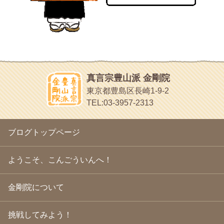
2010年10月
(13)
目白鍼灸院
2010年9月
(16)
日本人の繊細な体質にあわせた、やさしく気持ちよい鍼灸治療で
2010年8月
(13)
す
2010年7月
(19)
イッパイイチゴ
2010年6月
(18)
おもわず食べたくなっちゃう
2010年5月
(22)
ほうげん日記
2010年4月
(25)
放言じゃなくて和尚さんの名前だよ
真言宗豊山派 金剛院
2010年3月
(22)
面白いサイトみつけたよ。
東京都豊島区長崎1-9-2
2010年2月
(23)
ヘェ～という感じ
TEL:03-3957-2313
2010年1月
(23)
chocolab.Air♪DIALY
2009年12月
(18)
ラブラドールのワンちゃんがかわいいよ
2009年11月
(20)
ブログトップページ
2009年10月
(20)
2009年9月
(20)
2009年8月
(18)
ようこそ、こんごういんへ！
2009年7月
(21)
2009年6月
(22)
金剛院について
2009年5月
(20)
2009年4月
(24)
2009年3月
(21)
挑戦してみよう！
2009年2月
(19)