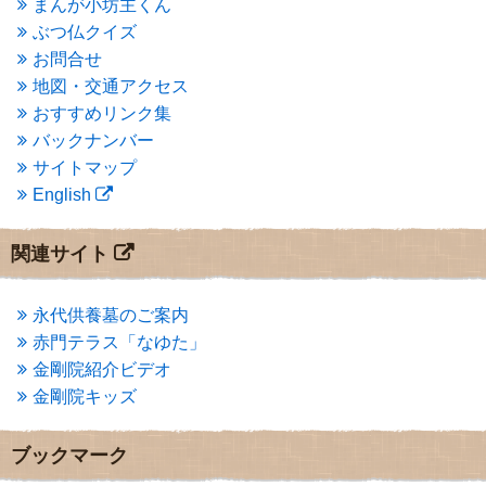
まんが小坊主くん
2015年1月
(1)
ぶつ仏クイズ
2014年12月
(2)
2014年9月
(1)
お問合せ
2014年5月
(1)
地図・交通アクセス
2014年4月
(4)
おすすめリンク集
2014年1月
(1)
バックナンバー
2013年11月
(4)
サイトマップ
2013年10月
(2)
English
2013年9月
(4)
2013年8月
(7)
2013年7月
(7)
関連サイト
2013年6月
(6)
2013年5月
(13)
2013年4月
(1)
永代供養墓のご案内
2013年3月
(4)
赤門テラス「なゆた」
2013年2月
(6)
金剛院紹介ビデオ
2013年1月
(6)
金剛院キッズ
2012年12月
(7)
2012年11月
(7)
2012年10月
(5)
ブックマーク
2012年9月
(8)