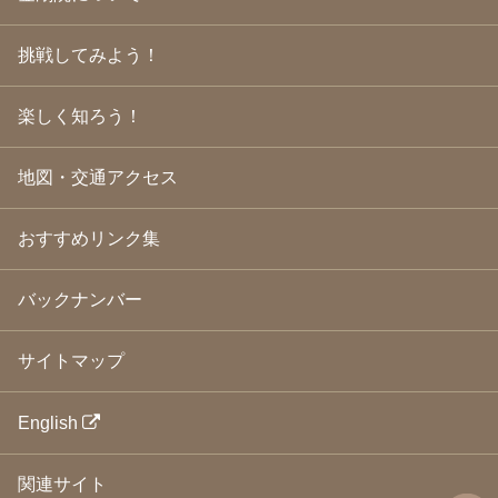
2009年4月
(24)
2009年3月
(21)
挑戦してみよう！
2009年2月
(19)
2009年1月
(25)
2008年12月
(22)
楽しく知ろう！
2008年11月
(23)
2008年10月
(31)
地図・交通アクセス
2008年9月
(24)
2008年8月
(24)
2008年7月
(23)
おすすめリンク集
2008年6月
(23)
2008年5月
(21)
2008年4月
(22)
バックナンバー
2008年3月
(24)
2008年2月
(21)
サイトマップ
2008年1月
(23)
2007年12月
(26)
2007年11月
(25)
English
2007年10月
(24)
2007年9月
(23)
関連サイト
2007年8月
(26)