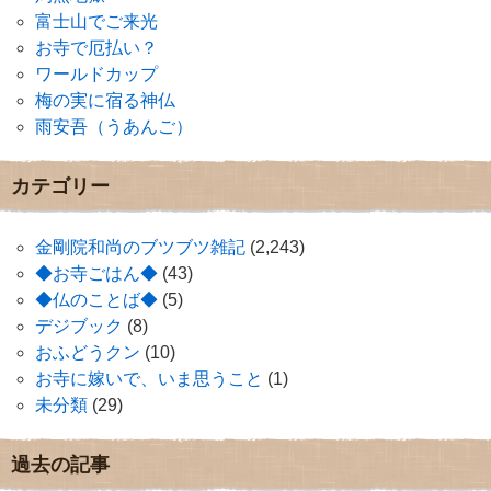
富士山でご来光
お寺で厄払い？
ワールドカップ
梅の実に宿る神仏
雨安吾（うあんご）
カテゴリー
金剛院和尚のブツブツ雑記
(2,243)
◆お寺ごはん◆
(43)
◆仏のことば◆
(5)
デジブック
(8)
おふどうクン
(10)
お寺に嫁いで、いま思うこと
(1)
未分類
(29)
過去の記事