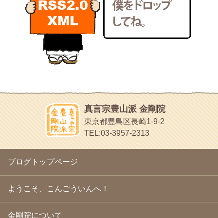
2011年2月
(22)
いろいろなことが書いてあるよ
2011年1月
(22)
bunchan
2010年12月
(21)
あちこち行って！
2010年11月
(14)
2010年10月
(13)
目白鍼灸院
2010年9月
(16)
日本人の繊細な体質にあわせた、やさしく気持ちよい鍼灸治療で
2010年8月
(13)
す
2010年7月
(19)
イッパイイチゴ
2010年6月
(18)
おもわず食べたくなっちゃう
2010年5月
(22)
ほうげん日記
2010年4月
(25)
放言じゃなくて和尚さんの名前だよ
真言宗豊山派 金剛院
2010年3月
(22)
面白いサイトみつけたよ。
東京都豊島区長崎1-9-2
2010年2月
(23)
ヘェ～という感じ
TEL:03-3957-2313
2010年1月
(23)
chocolab.Air♪DIALY
2009年12月
(18)
ラブラドールのワンちゃんがかわいいよ
2009年11月
(20)
ブログトップページ
2009年10月
(20)
2009年9月
(20)
2009年8月
(18)
ようこそ、こんごういんへ！
2009年7月
(21)
2009年6月
(22)
金剛院について
2009年5月
(20)