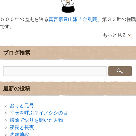
５００年の歴史を誇る
真言宗豊山派「金剛院」
第３３世の住職
です。
もっと見る
ブログ検索
最新の投稿
お寺と元号
幸せを呼ぶ？イノシシの目
掃除で悟りを開いた人物
夜長と長夜
灼熱地獄