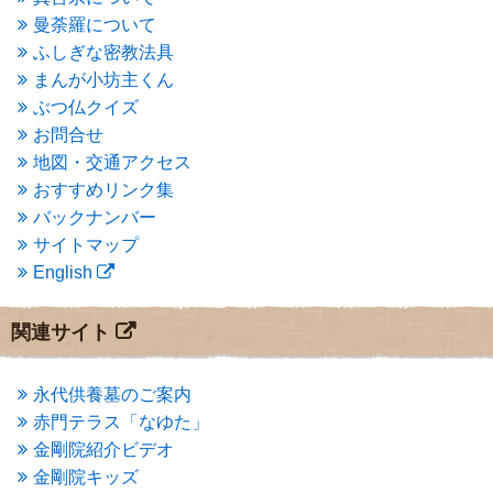
2015年4月
(1)
曼荼羅について
2015年3月
(3)
ふしぎな密教法具
2015年2月
(3)
まんが小坊主くん
2015年1月
(1)
ぶつ仏クイズ
2014年12月
(2)
2014年9月
(1)
お問合せ
2014年5月
(1)
地図・交通アクセス
2014年4月
(4)
おすすめリンク集
2014年1月
(1)
バックナンバー
2013年11月
(4)
サイトマップ
2013年10月
(2)
English
2013年9月
(4)
2013年8月
(7)
2013年7月
(7)
関連サイト
2013年6月
(6)
2013年5月
(13)
2013年4月
(1)
永代供養墓のご案内
2013年3月
(4)
赤門テラス「なゆた」
2013年2月
(6)
金剛院紹介ビデオ
2013年1月
(6)
金剛院キッズ
2012年12月
(7)