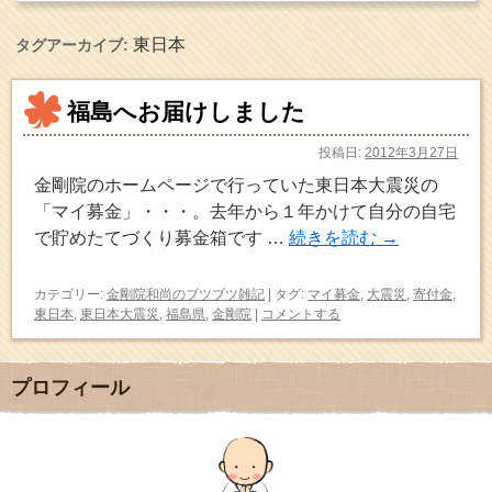
東日本
タグアーカイブ:
福島へお届けしました
投稿日:
2012年3月27日
金剛院のホームページで行っていた東日本大震災の
「マイ募金」・・・。去年から１年かけて自分の自宅
で貯めたてづくり募金箱です …
続きを読む
→
カテゴリー:
金剛院和尚のブツブツ雑記
|
タグ:
マイ募金
,
大震災
,
寄付金
,
東日本
,
東日本大震災
,
福島県
,
金剛院
|
コメントする
プロフィール