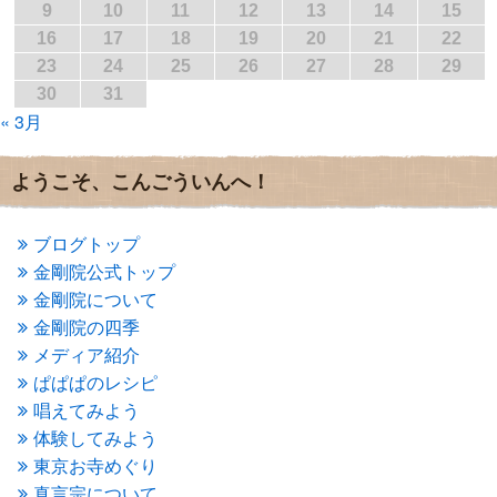
2017年2月
(1)
9
10
11
12
13
14
15
2017年1月
(2)
16
17
18
19
20
21
22
2016年12月
(4)
23
24
25
26
27
28
29
2016年11月
(3)
30
31
2016年10月
(1)
« 3月
2016年9月
(3)
2016年8月
(2)
2016年7月
(3)
ようこそ、こんごういんへ！
2016年6月
(2)
2016年5月
(3)
2016年4月
(4)
ブログトップ
2016年3月
(4)
金剛院公式トップ
2016年2月
(5)
金剛院について
2016年1月
(3)
金剛院の四季
2015年12月
(6)
2015年11月
(4)
メディア紹介
2015年10月
(4)
ぱぱぱのレシピ
2015年9月
(3)
唱えてみよう
2015年8月
(4)
体験してみよう
2015年7月
(4)
東京お寺めぐり
2015年6月
(3)
2015年5月
(1)
真言宗について