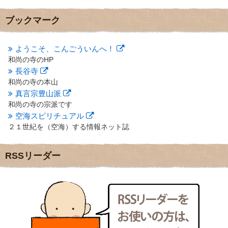
2012年11月
(7)
2012年10月
(5)
ブックマーク
2012年9月
(8)
2012年8月
(9)
2012年7月
(10)
ようこそ、こんごういんへ！
2012年6月
(14)
和尚の寺のHP
2012年5月
(16)
長谷寺
2012年4月
(16)
和尚の寺の本山
2012年3月
(17)
真言宗豊山派
2012年2月
(20)
和尚の寺の宗派です
2012年1月
(25)
空海スピリチュアル
2011年12月
(22)
２１世紀を（空海）する情報ネット誌
2011年11月
(28)
クリプロホームページ
2011年10月
(31)
地域のライターさんです
2011年9月
(24)
RSSリーダー
小豆島 圓満寺
2011年8月
(21)
小豆島霊場第７４番のお寺
2011年7月
(18)
新聞屋の道具箱
2011年6月
(13)
新聞社で使われる用語の解説など
2011年5月
(15)
makotoさんの御符内巡礼記
2011年4月
(17)
東京の巡礼記です
2011年3月
(15)
POLYHEDON