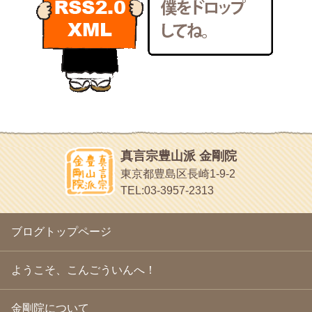
2011年2月
(22)
いろいろなことが書いてあるよ
2011年1月
(22)
bunchan
2010年12月
(21)
あちこち行って！
2010年11月
(14)
2010年10月
(13)
目白鍼灸院
2010年9月
(16)
日本人の繊細な体質にあわせた、やさしく気持ちよい鍼灸治療で
2010年8月
(13)
す
2010年7月
(19)
イッパイイチゴ
2010年6月
(18)
おもわず食べたくなっちゃう
2010年5月
(22)
ほうげん日記
2010年4月
(25)
放言じゃなくて和尚さんの名前だよ
真言宗豊山派 金剛院
2010年3月
(22)
面白いサイトみつけたよ。
東京都豊島区長崎1-9-2
2010年2月
(23)
ヘェ～という感じ
TEL:03-3957-2313
2010年1月
(23)
chocolab.Air♪DIALY
2009年12月
(18)
ラブラドールのワンちゃんがかわいいよ
2009年11月
(20)
ブログトップページ
2009年10月
(20)
2009年9月
(20)
2009年8月
(18)
ようこそ、こんごういんへ！
2009年7月
(21)
2009年6月
(22)
金剛院について
2009年5月
(20)