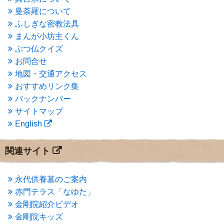
2015年4月
(1)
曼荼羅について
2015年3月
(3)
ふしぎな密教法具
2015年2月
(3)
まんが小坊主くん
2015年1月
(1)
ぶつ仏クイズ
2014年12月
(2)
2014年9月
(1)
お問合せ
2014年5月
(1)
地図・交通アクセス
2014年4月
(4)
おすすめリンク集
2014年1月
(1)
バックナンバー
2013年11月
(4)
サイトマップ
2013年10月
(2)
English
2013年9月
(4)
2013年8月
(7)
2013年7月
(7)
関連サイト
2013年6月
(6)
2013年5月
(13)
2013年4月
(1)
永代供養墓のご案内
2013年3月
(4)
赤門テラス「なゆた」
2013年2月
(6)
金剛院紹介ビデオ
2013年1月
(6)
金剛院キッズ
2012年12月
(7)