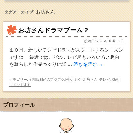
お坊さん
タグアーカイブ:
お坊さんドラマブーム？
投稿日:
2015年10月11日
１０月、新しいテレビドラマがスタートするシーズン
ですね。 最近では、どのテレビ局もいろいろと趣向
を凝らした作品づくりに試 …
続きを読む
→
カテゴリー:
金剛院和尚のブツブツ雑記
|
タグ:
お坊さん
,
テレビ
,
映画
|
コメントする
プロフィール