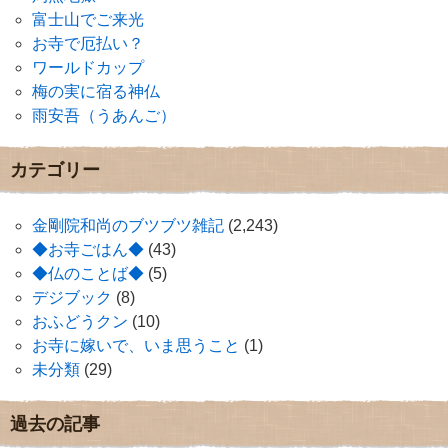
富士山でご来光
お寺で厄払い？
ワールドカップ
梅の実に宿る神仏
雨安吾（うあんご）
カテゴリー
金剛院和尚のブツブツ雑記
(2,243)
◆お寺ごはん◆
(43)
◆仏のことば◆
(5)
デジブック
(8)
おふどうクン
(10)
お寺に嫁いで、いま思うこと
(1)
未分類
(29)
過去の記事