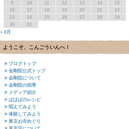
2017年2月
(1)
9
10
11
12
13
14
15
2017年1月
(2)
16
17
18
19
20
21
22
2016年12月
(4)
23
24
25
26
27
28
29
2016年11月
(3)
30
31
2016年10月
(1)
« 3月
2016年9月
(3)
2016年8月
(2)
2016年7月
(3)
ようこそ、こんごういんへ！
2016年6月
(2)
2016年5月
(3)
2016年4月
(4)
ブログトップ
2016年3月
(4)
金剛院公式トップ
2016年2月
(5)
金剛院について
2016年1月
(3)
金剛院の四季
2015年12月
(6)
2015年11月
(4)
メディア紹介
2015年10月
(4)
ぱぱぱのレシピ
2015年9月
(3)
唱えてみよう
2015年8月
(4)
体験してみよう
2015年7月
(4)
東京お寺めぐり
2015年6月
(3)
2015年5月
(1)
真言宗について