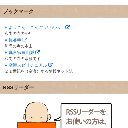
2012年11月
(7)
2012年10月
(5)
ブックマーク
2012年9月
(8)
2012年8月
(9)
2012年7月
(10)
ようこそ、こんごういんへ！
2012年6月
(14)
和尚の寺のHP
2012年5月
(16)
長谷寺
2012年4月
(16)
和尚の寺の本山
2012年3月
(17)
真言宗豊山派
2012年2月
(20)
和尚の寺の宗派です
2012年1月
(25)
空海スピリチュアル
2011年12月
(22)
２１世紀を（空海）する情報ネット誌
2011年11月
(28)
クリプロホームページ
2011年10月
(31)
地域のライターさんです
2011年9月
(24)
RSSリーダー
小豆島 圓満寺
2011年8月
(21)
小豆島霊場第７４番のお寺
2011年7月
(18)
新聞屋の道具箱
2011年6月
(13)
新聞社で使われる用語の解説など
2011年5月
(15)
makotoさんの御符内巡礼記
2011年4月
(17)
東京の巡礼記です
2011年3月
(15)
POLYHEDON