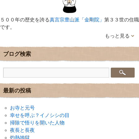
５００年の歴史を誇る
真言宗豊山派「金剛院」
第３３世の住職
です。
もっと見る
ブログ検索
最新の投稿
お寺と元号
幸せを呼ぶ？イノシシの目
掃除で悟りを開いた人物
夜長と長夜
灼熱地獄