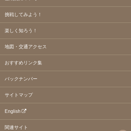
2009年4月
(24)
2009年3月
(21)
挑戦してみよう！
2009年2月
(19)
2009年1月
(25)
2008年12月
(22)
楽しく知ろう！
2008年11月
(23)
2008年10月
(31)
地図・交通アクセス
2008年9月
(24)
2008年8月
(24)
2008年7月
(23)
おすすめリンク集
2008年6月
(23)
2008年5月
(21)
2008年4月
(22)
バックナンバー
2008年3月
(24)
2008年2月
(21)
サイトマップ
2008年1月
(23)
2007年12月
(26)
2007年11月
(25)
English
2007年10月
(24)
2007年9月
(23)
関連サイト
2007年8月
(26)