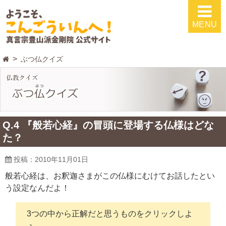
MENU
ぶつ仏クイズ
Q.4 『般若心経』の冒頭に登場する仏様はどな
た？
投稿：2010年11月01日
般若心経は、お釈迦さまがこの仏様にむけてお話したとい
う設定なんだよ！
3つの中から正解だと思うものをクリックしよ