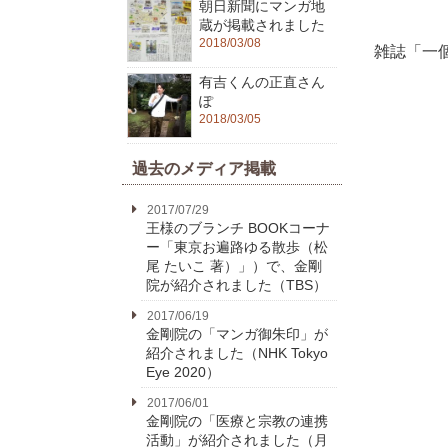
朝日新聞にマンガ地
蔵が掲載されました
2018/03/08
雑誌「一
有吉くんの正直さん
ぽ
2018/03/05
過去のメディア掲載
2017/07/29
王様のブランチ BOOKコーナ
ー「東京お遍路ゆる散歩（松
尾 たいこ 著）」）で、金剛
院が紹介されました（TBS）
2017/06/19
金剛院の「マンガ御朱印」が
紹介されました（NHK Tokyo
Eye 2020）
2017/06/01
金剛院の「医療と宗教の連携
活動」が紹介されました（月