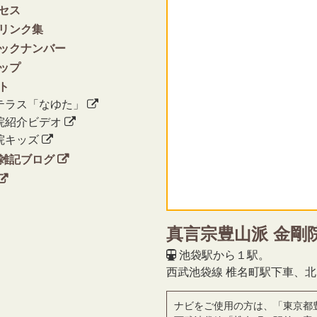
セス
リンク集
ックナンバー
ップ
ト
テラス「なゆた」
院紹介ビデオ
院キッズ
雑記ブログ
真言宗豊山派 金剛
池袋駅から１駅。
西武池袋線 椎名町駅下車、
ナビをご使用の方は、「東京都