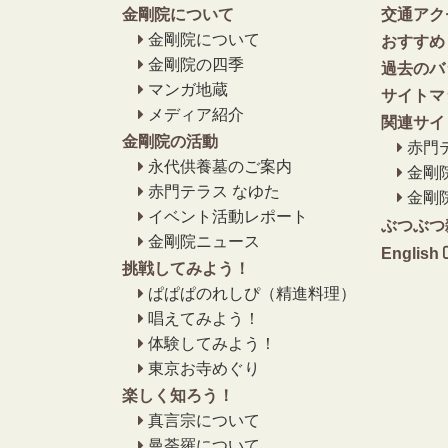
金剛院について
交通アク
金剛院について
おすすめ
金剛院の四季
過去のバ
マンガ地蔵
サイトマ
メディア紹介
関連サイ
金剛院の活動
赤門
永代供養墓のご案内
金剛
赤門テラス なゆた
金剛
イベント活動レポート
ぶつぶつ
金剛院ニュース
English
挑戦してみよう！
ぱぱぱのれしぴ（精進料理）
唱えてみよう！
体験してみよう！
東京お寺めぐり
楽しく知ろう！
真言宗について
曼荼羅について