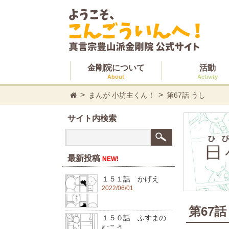
金剛院について
活動
About
Activity
まんが 小坊主くん！
第67話 うし
サイト内検索
最新投稿
NEW!
１５１話 かげえ
2022/06/01
第67話
１５０話 ふすまの
むこう