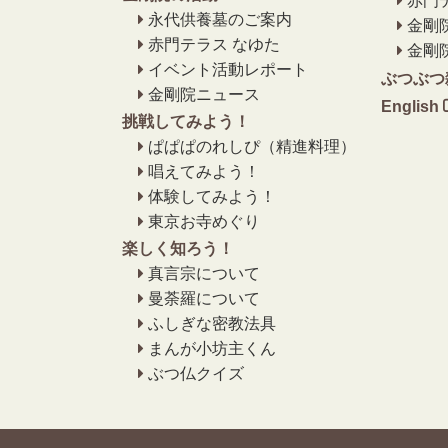
赤門
永代供養墓のご案内
金剛
赤門テラス なゆた
金剛
イベント活動レポート
ぶつぶつ
金剛院ニュース
English
挑戦してみよう！
ぱぱぱのれしぴ（精進料理）
唱えてみよう！
体験してみよう！
東京お寺めぐり
楽しく知ろう！
真言宗について
曼荼羅について
ふしぎな密教法具
まんが小坊主くん
ぶつ仏クイズ