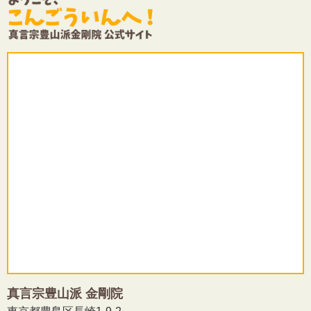
真言宗豊山派 金剛院