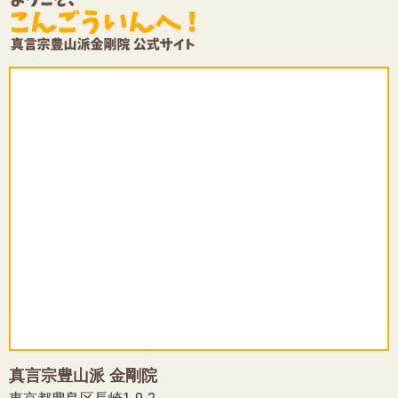
真言宗豊山派 金剛院