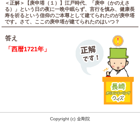
＜正解＞【庚申塔（１）】江戸時代、「庚申（かのえさ
る）」という日の夜に一晩中眠らず、言行を慎み、健康長
寿を祈るという信仰のご本尊として建てられたのが庚申塔
です。さて、ここの庚申塔が建てられたのはいつ？
答え
「西暦1721年」
Copyright
(c)
金剛院